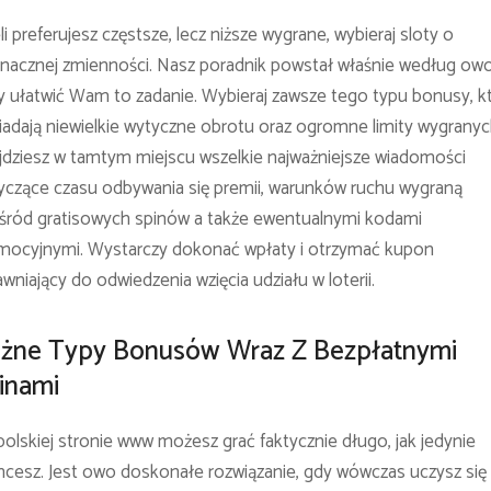
li preferujesz częstsze, lecz niższe wygrane, wybieraj sloty o
znacznej zmienności. Nasz poradnik powstał właśnie według owo
y ułatwić Wam to zadanie. Wybieraj zawsze tego typu bonusy, k
iadają niewielkie wytyczne obrotu oraz ogromne limity wygranyc
jdziesz w tamtym miejscu wszelkie najważniejsze wiadomości
yczące czasu odbywania się premii, warunków ruchu wygraną
śród gratisowych spinów a także ewentualnymi kodami
mocyjnymi. Wystarczy dokonać wpłaty i otrzymać kupon
wniający do odwiedzenia wzięcia udziału w loterii.
żne Typy Bonusów Wraz Z Bezpłatnymi
inami
olskiej stronie www możesz grać faktycznie długo, jak jedynie
hcesz. Jest owo doskonałe rozwiązanie, gdy wówczas uczysz się