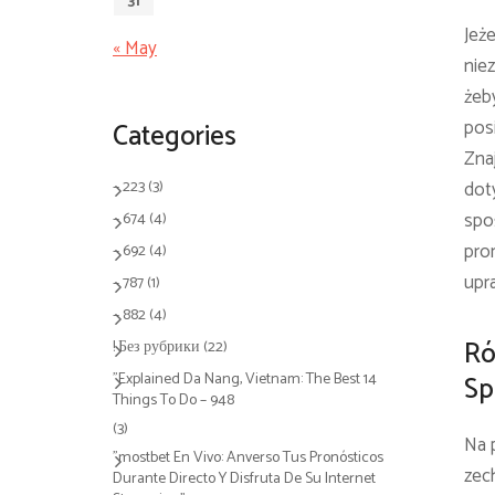
31
Jeże
« May
nie
żeb
pos
Categories
Zna
– 223
(3)
dot
spo
– 674
(4)
pro
– 692
(4)
upra
– 787
(1)
– 882
(4)
Ró
! Без рубрики
(22)
"Explained Da Nang, Vietnam: The Best 14
Sp
Things To Do – 948
(3)
Na p
"mostbet En Vivo: Anverso Tus Pronósticos
zec
Durante Directo Y Disfruta De Su Internet