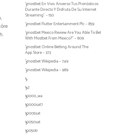
"mostbet En Vivo: Anverso Tus Pronósticos
Durante Directo Y Disfruta De Su Internet
Streaming" – 150
,
"mostbet Flutter Entertainment Plc – 859
tóre
"mostbet Mexico Review Are You Able To Bet
h.
With Mostbet From Mexico?" – 809
"‎mostbet Online Betting Around The
App Store – 373
"mostbet Wikipedia – 749
"mostbet Wikipedia – 989
1
1-2
10000_wa
10000sat7
10005sat
10050sat
10050tr