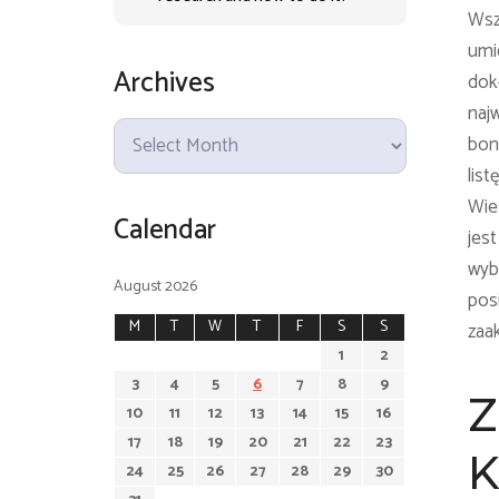
Wsz
umi
Archives
dok
naj
A
bon
r
list
c
Wie
Calendar
h
jes
i
wyb
v
August 2026
pos
e
M
T
W
T
F
S
S
zaa
s
1
2
3
4
5
6
7
8
9
Z
10
11
12
13
14
15
16
17
18
19
20
21
22
23
K
24
25
26
27
28
29
30