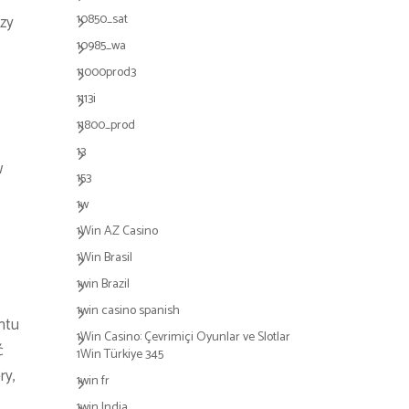
10850_sat
zy
10985_wa
11000prod3
1113i
11800_prod
13
w
153
1w
1Win AZ Casino
1Win Brasil
1win Brazil
1win casino spanish
ntu
1Win Casino: Çevrimiçi Oyunlar ve Slotlar
ć
1Win Türkiye 345
ry,
1win fr
1win India