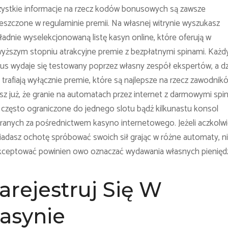
ystkie informacje na rzecz kodów bonusowych są zawsze
eszczone w regulaminie premii. Na własnej witrynie wyszukasz
ładnie wyselekcjonowaną listę kasyn online, które oferują w
wyższym stopniu atrakcyjne premie z bezpłatnymi spinami. Każd
us wydaje się testowany poprzez własny zespół ekspertów, a dz
ę trafiają wyłącznie premie, które są najlepsze na rzecz zawodnik
sz już, że granie na automatach przez internet z darmowymi spi
t często ograniczone do jednego slotu bądź kilkunastu konsol
ranych za pośrednictwem kasyno internetowego. Jeżeli aczkolw
iadasz ochotę spróbować swoich sił grając w różne automaty, n
kceptować powinien owo oznaczać wydawania własnych pienięd
arejestruj Się W
asynie