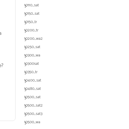
10110_sat
10150_sat
10150_tr
10200_tr
a
10200_wa2
10250_sat
10300_wa
10300sat
e?
10350_tr
10400_sat
10480_sat
10500_sat
10500_sat2
10500_sat3
10500_wa