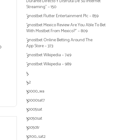
e
Durante Directo Y Disfruta De Su Internet
Streaming" – 150
"mostbet Flutter Entertainment Plc – 859
"mostbet Mexico Review Are You Able To Bet
With Mostbet From Mexico?" – 809
"‎mostbet Online Betting Around The
o
App Store – 373
"mostbet Wikipedia – 749
"mostbet Wikipedia – 989
1
1-2
10000_wa
10000sat7
10005sat
10050sat
10050tr
10100_sat2