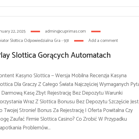
nuary 22, 2025
admin@cuprimas.com
iator Slottica Odpowiedzialna Gra - 931
Add a comment
lay Slottica Gorących Automatach
ontent Kasyno Slottica — Wersja Mobilna Recenzja Kasyna
lottica Dla Graczy Z Całego Świata Najczęściej Wymaganych Pyt
 Darmową Kasę Zbyt Rejestrację Bez Depozytu Warunki
orzystania Wraz Z Slottica Bonusu Bez Depozytu Szczęście Jest
o Twojej Stronie! Bonus Za Rejestrację I Oferta Powitalna Czy
ogę Zaufać Firmie Slottica Casino? Co Zrobić W Przypadku
apotkania Problemów...