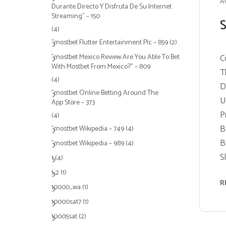
Av
Durante Directo Y Disfruta De Su Internet
Streaming" – 150
S
(4)
"mostbet Flutter Entertainment Plc – 859
(2)
"mostbet Mexico Review Are You Able To Bet
C
With Mostbet From Mexico?" – 809
T
(4)
D
"‎mostbet Online Betting Around The
U
App Store – 373
P
(4)
B
"mostbet Wikipedia – 749
(4)
B
"mostbet Wikipedia – 989
(4)
Sl
1
(4)
1-2
(1)
R
10000_wa
(1)
10000sat7
(1)
10005sat
(2)