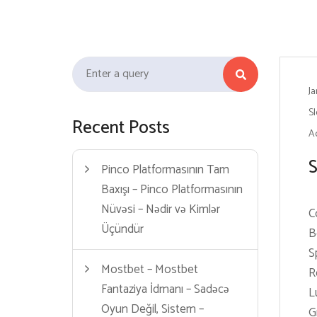
k
film izle
hacklink
Search for:
Ja
Sl
Recent Posts
A
S
Pinco Platformasının Tam
Baxışı – Pinco Platformasının
Nüvəsi – Nədir və Kimlər
C
Üçündür
B
S
Mostbet – Mostbet
R
Fantaziya İdmanı – Sadəcə
L
Oyun Değil, Sistem –
G