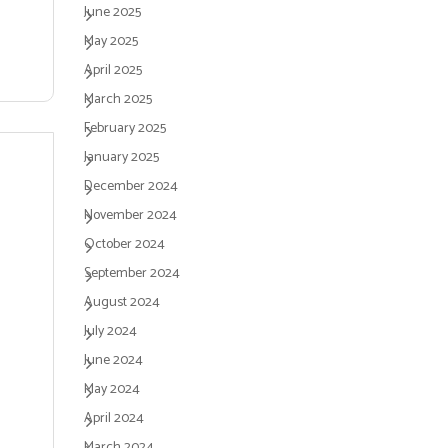
June 2025
May 2025
April 2025
March 2025
February 2025
January 2025
December 2024
November 2024
October 2024
September 2024
August 2024
July 2024
June 2024
May 2024
April 2024
March 2024