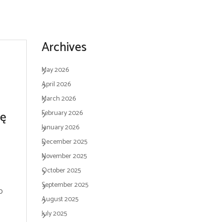
Archives
May 2026
April 2026
March 2026
ię
February 2026
January 2026
December 2025
November 2025
October 2025
September 2025
o
August 2025
July 2025