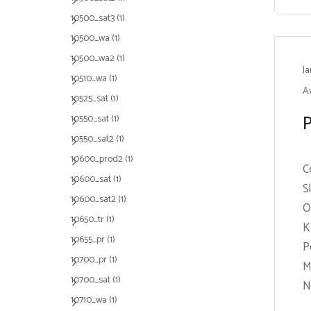
10500_sat3
(1)
10500_wa
(1)
10500_wa2
(1)
Ja
10510_wa
(1)
Av
10525_sat
(1)
P
10550_sat
(1)
10550_sat2
(1)
10600_prod2
(1)
C
10600_sat
(1)
S
10600_sat2
(1)
O
10650_tr
(1)
K
10655_pr
(1)
P
10700_pr
(1)
M
10700_sat
(1)
N
10710_wa
(1)