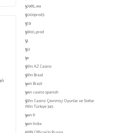
10985_wa
11000prod3
1113i
11800_prod
13
153
1w
1Win AZ Casino
1Win Brasil
ań
1win Brazil
1win casino spanish
1Win Casino: Çevrimiçi Oyunlar ve Slotlar
1Win Türkiye 345
1win fr
1win India
1WIN Official In Russia