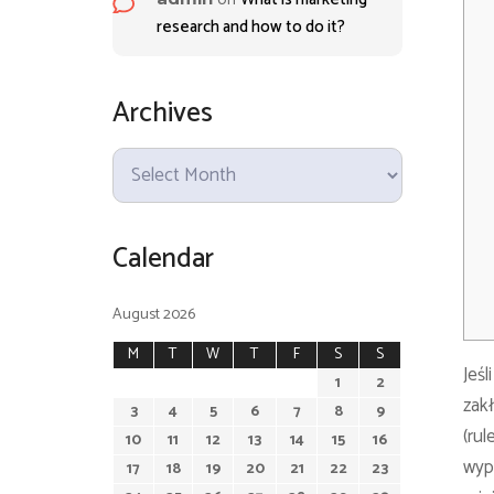
research and how to do it?
Archives
A
r
c
Calendar
h
i
v
August 2026
e
M
T
W
T
F
S
S
Jeśl
s
1
2
zak
3
4
5
6
7
8
9
(ru
10
11
12
13
14
15
16
wyp
17
18
19
20
21
22
23