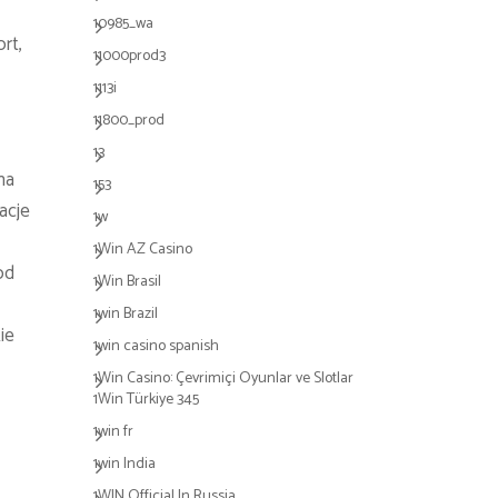
10985_wa
rt,
11000prod3
1113i
11800_prod
13
na
153
acje
1w
1Win AZ Casino
od
1Win Brasil
1win Brazil
ie
1win casino spanish
1Win Casino: Çevrimiçi Oyunlar ve Slotlar
1Win Türkiye 345
1win fr
1win India
1WIN Official In Russia