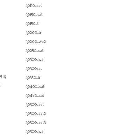
10110_sat
10150_sat
10150_tr
10200_tr
10200_wa2
10250_sat
10300_wa
10300sat
oną
10350_tr
,
10400_sat
10480_sat
10500_sat
10500_sat2
10500_sat3
10500_wa