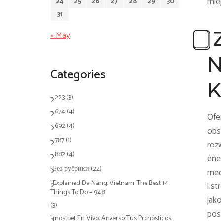
miej
24
25
26
27
28
29
30
31
⃣
« May
N
Categories
K
– 223
(3)
– 674
(4)
Ofer
– 692
(4)
obs
– 787
(1)
roz
– 882
(4)
ene
! Без рубрики
(22)
mec
"Explained Da Nang, Vietnam: The Best 14
i s
Things To Do – 948
jak
(3)
pos
"mostbet En Vivo: Anverso Tus Pronósticos