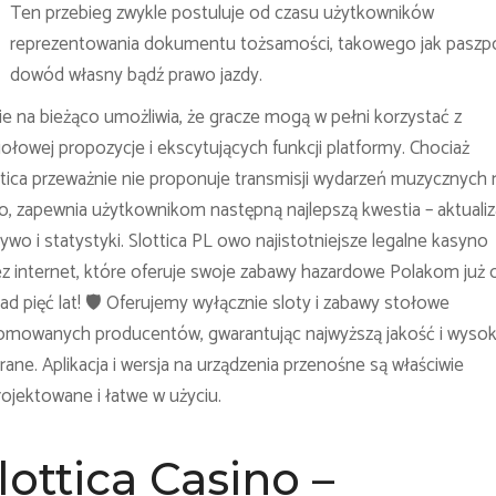
Ten przebieg zwykle postuluje od czasu użytkowników
reprezentowania dokumentu tożsamości, takowego jak paszpo
dowód własny bądź prawo jazdy.
ie na bieżąco umożliwia, że gracze mogą w pełni korzystać z
ołowej propozycje i ekscytujących funkcji platformy. Chociaż
ttica przeważnie nie proponuje transmisji wydarzeń muzycznych 
o, zapewnia użytkownikom następną najlepszą kwestia – aktualiz
ywo i statystyki. Slottica PL owo najistotniejsze legalne kasyno
ez internet, które oferuje swoje zabawy hazardowe Polakom już 
d pięć lat! 🛡️ Oferujemy wyłącznie sloty i zabawy stołowe
omowanych producentów, gwarantując najwyższą jakość i wysok
ane. Aplikacja i wersja na urządzenia przenośne są właściwie
ojektowane i łatwe w użyciu.
lottica Casino –