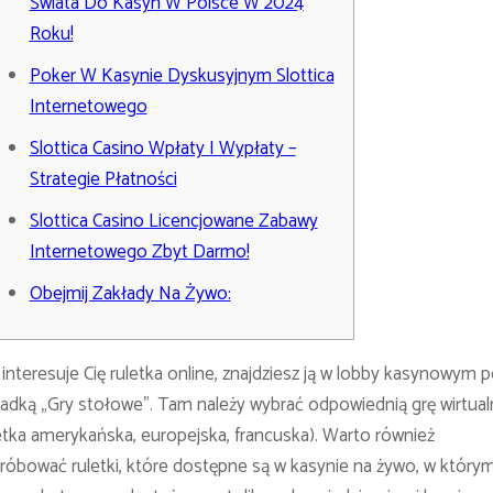
Świata Do Kasyn W Polsce W 2024
Roku!
Poker W Kasynie Dyskusyjnym Slottica
Internetowego
Slottica Casino Wpłaty I Wypłaty –
Strategie Płatności
Slottica Casino Licencjowane Zabawy
Internetowego Zbyt Darmo!
Obejmij Zakłady Na Żywo:
i interesuje Cię ruletka online, znajdziesz ją w lobby kasynowym 
ładką „Gry stołowe”. Tam należy wybrać odpowiednią grę wirtual
letka amerykańska, europejska, francuska). Warto również
róbować ruletki, które dostępne są w kasynie na żywo, w który