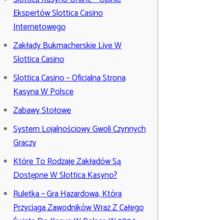
Ekspertów Slottica Casino
Internetowego
Zakłady Bukmacherskie Live W
Slottica Casino
Slottica Casino – Oficjalna Strona
Kasyna W Polsce
Zabawy Stołowe
System Lojalnościowy Gwoli Czynnych
Graczy
Które To Rodzaje Zakładów Są
Dostępne W Slottica Kasyno?
Ruletka – Gra Hazardowa, Która
Przyciąga Zawodników Wraz Z Całego