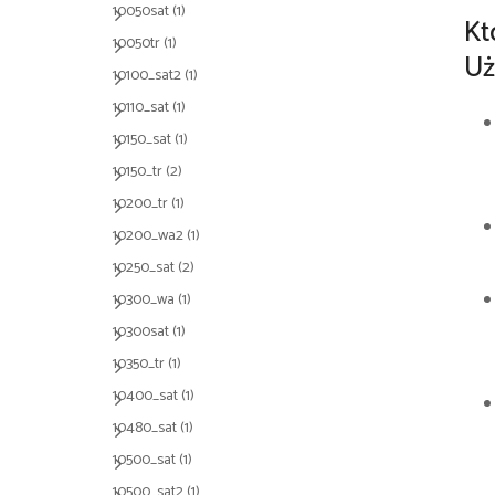
10050sat
(1)
Kt
10050tr
(1)
Uż
10100_sat2
(1)
10110_sat
(1)
10150_sat
(1)
10150_tr
(2)
10200_tr
(1)
10200_wa2
(1)
10250_sat
(2)
10300_wa
(1)
10300sat
(1)
10350_tr
(1)
10400_sat
(1)
10480_sat
(1)
10500_sat
(1)
10500_sat2
(1)