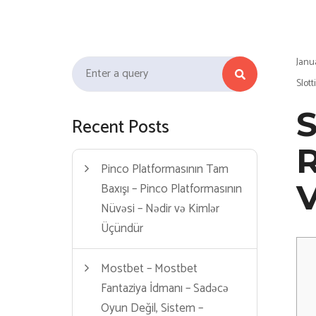
film izle
hacklink
Janu
Search for:
Slott
S
Recent Posts
R
Pinco Platformasının Tam
V
Baxışı – Pinco Platformasının
Nüvəsi – Nədir və Kimlər
Üçündür
Mostbet – Mostbet
Fantaziya İdmanı – Sadəcə
Oyun Değil, Sistem –