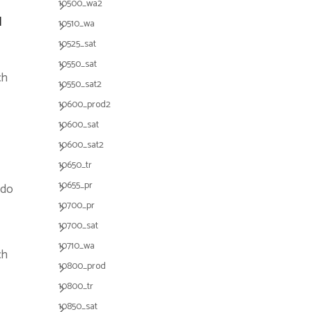
10500_wa2
u
10510_wa
10525_sat
10550_sat
ch
10550_sat2
10600_prod2
10600_sat
10600_sat2
10650_tr
10655_pr
 do
10700_pr
10700_sat
10710_wa
ch
10800_prod
10800_tr
10850_sat