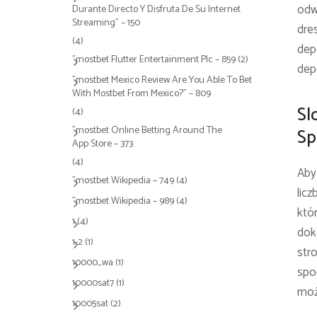
odwi
Durante Directo Y Disfruta De Su Internet
Streaming" – 150
dre
(4)
dep
"mostbet Flutter Entertainment Plc – 859
(2)
dep
"mostbet Mexico Review Are You Able To Bet
With Mostbet From Mexico?" – 809
Sl
(4)
"‎mostbet Online Betting Around The
Sp
App Store – 373
(4)
Aby
"mostbet Wikipedia – 749
(4)
licz
"mostbet Wikipedia – 989
(4)
któ
1
(4)
dok
1-2
(1)
str
10000_wa
(1)
spo
10000sat7
(1)
moż
10005sat
(2)