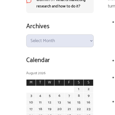
turn
research and how to do it?
Archives
A
r
c
Calendar
h
i
v
August 2026
e
M
T
W
T
F
S
S
s
1
2
3
4
5
6
7
8
9
10
11
12
13
14
15
16
17
18
19
20
21
22
23