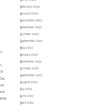
February 2024
January 2024
December 2023
November 2023
October 2023
September 2023
May 2023
ci
January 2023
November 2022
h
October 2022
ch
September 2022
ów,
August 2022
raz
July 2022
ane
June 2022
anie
April 2022