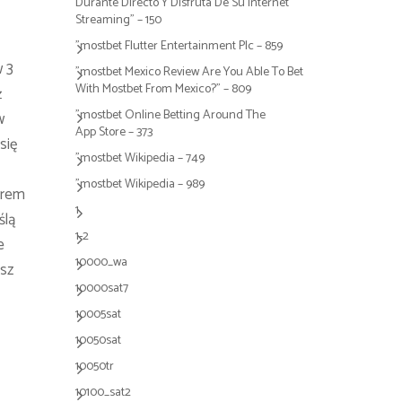
Durante Directo Y Disfruta De Su Internet
Streaming" – 150
"mostbet Flutter Entertainment Plc – 859
w 3
"mostbet Mexico Review Are You Able To Bet
With Mostbet From Mexico?" – 809
ż
"‎mostbet Online Betting Around The
w
App Store – 373
się
"mostbet Wikipedia – 749
"mostbet Wikipedia – 989
erem
1
ślą
1-2
e
10000_wa
esz
10000sat7
10005sat
10050sat
10050tr
10100_sat2