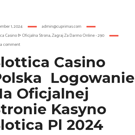
mber 1, 2024
admin@cuprimas.com
tica Casino ᐉ Oficjalna Strona, Zagraj Za Darmo Online - 290
 a comment
lottica Casino
olska ️ Logowanie
a Oficjalnej
tronie Kasyno
lotica Pl 2024