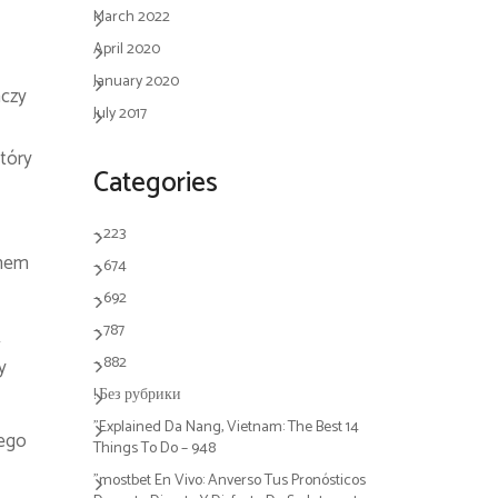
March 2022
April 2020
January 2020
aczy
July 2017
tóry
Categories
– 223
ynem
– 674
– 692
– 787
k
– 882
y
! Без рубрики
"Explained Da Nang, Vietnam: The Best 14
nego
Things To Do – 948
"mostbet En Vivo: Anverso Tus Pronósticos