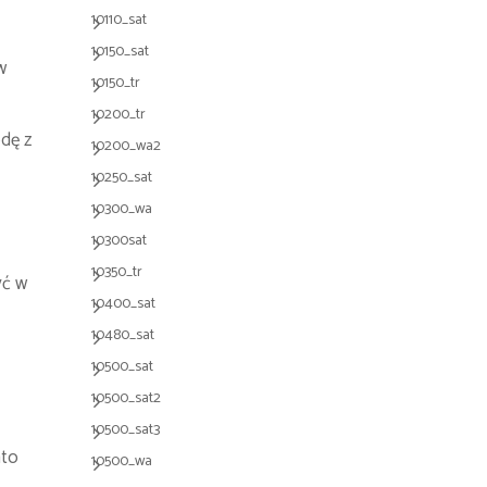
10110_sat
10150_sat
w
10150_tr
10200_tr
dę z
10200_wa2
10250_sat
10300_wa
10300sat
10350_tr
yć w
10400_sat
10480_sat
10500_sat
10500_sat2
10500_sat3
nto
10500_wa