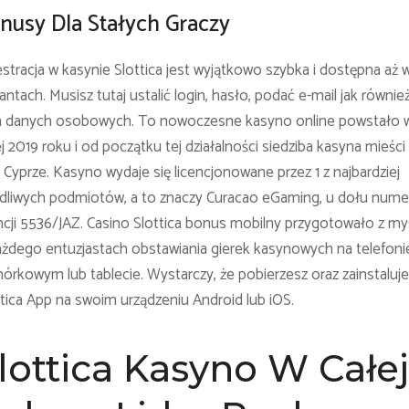
nusy Dla Stałych Graczy
stracja w kasynie Slottica jest wyjątkowo szybka i dostępna aż 
antach. Musisz tutaj ustalić login, hasło, podać e-mail jak równie
ka danych osobowych. To nowoczesne kasyno online powstało 
j 2019 roku i od początku tej działalności siedziba kasyna mieści 
Cyprze. Kasyno wydaje się licencjonowane przez 1 z najbardziej
dliwych podmiotów, a to znaczy Curacao eGaming, u dołu num
encji 5536/JAZ. Casino Slottica bonus mobilny przygotowało z my
ażdego entuzjastach obstawiania gierek kasynowych na telefoni
órkowym lub tablecie. Wystarczy, że pobierzesz oraz zainstaluj
ttica App na swoim urządzeniu Android lub iOS.
lоttіса Kаsynо W Całej