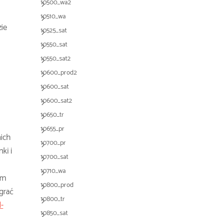
10500_wa2
10510_wa
ie
10525_sat
10550_sat
10550_sat2
10600_prod2
10600_sat
10600_sat2
10650_tr
10655_pr
nich
10700_pr
ki i
10700_sat
10710_wa
ym
10800_prod
grać
10800_tr
l-
10850_sat