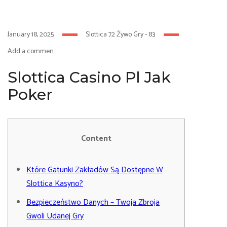
nk
January 18, 2025
Slottica 72 Żywo Gry - 83
Add a comment
Slottica Casino Pl Jak
Poker
Content
Które Gatunki Zakładów Są Dostępne W
Slottica Kasyno?
Bezpieczeństwo Danych – Twoja Zbroja
Gwoli Udanej Gry