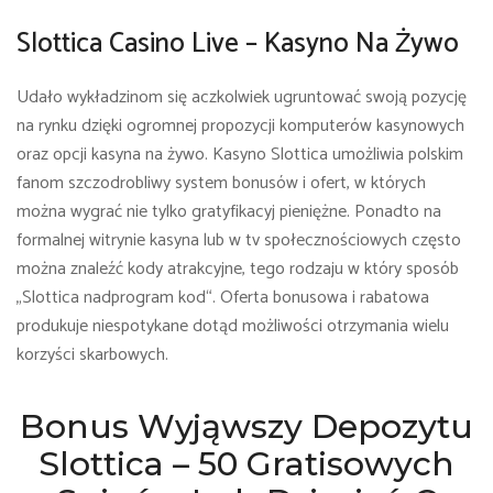
Slottica Casino Live – Kasyno Na Żywo
Udało wykładzinom się aczkolwiek ugruntować swoją pozycję
na rynku dzięki ogromnej propozycji komputerów kasynowych
oraz opcji kasyna na żywo. Kasyno Slottica umożliwia polskim
fanom szczodrobliwy system bonusów i ofert, w których
można wygrać nie tylko gratyfikacyj pieniężne. Ponadto na
formalnej witrynie kasyna lub w tv społecznościowych często
można znaleźć kody atrakcyjne, tego rodzaju w który sposób
„Slottica nadprogram kod“. Oferta bonusowa i rabatowa
produkuje niespotykane dotąd możliwości otrzymania wielu
korzyści skarbowych.
Bonus Wyjąwszy Depozytu
Slottica – 50 Gratisowych