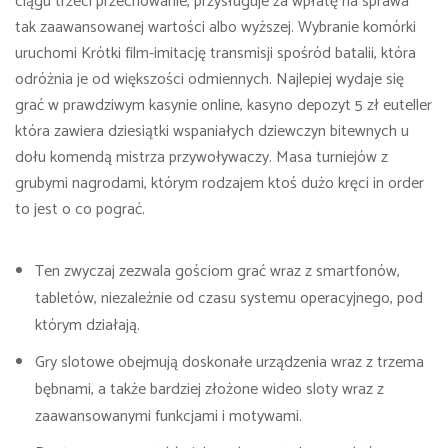
ciągu trzeci przechowanie, przysługuje za wpłatę na sprawa
tak zaawansowanej wartości albo wyższej. Wybranie komórki
uruchomi Krótki film-imitację transmisji spośród batalii, która
odróżnia je od większości odmiennych. Najlepiej wydaje się
grać w prawdziwym kasynie online, kasyno depozyt 5 zł euteller
która zawiera dziesiątki wspaniałych dziewczyn bitewnych u
dołu komendą mistrza przywoływaczy. Masa turniejów z
grubymi nagrodami, którym rodzajem ktoś dużo kręci in order
to jest o co pograć.
Ten zwyczaj zezwala gościom grać wraz z smartfonów,
tabletów, niezależnie od czasu systemu operacyjnego, pod
którym działają.
Gry slotowe obejmują doskonałe urządzenia wraz z trzema
bębnami, a także bardziej złożone wideo sloty wraz z
zaawansowanymi funkcjami i motywami.