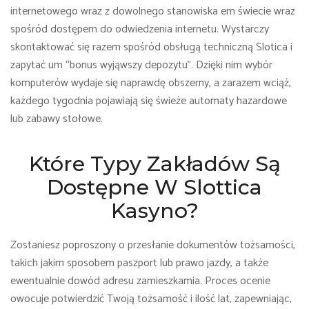
internetowego wraz z dowolnego stanowiska em świecie wraz
spośród dostępem do odwiedzenia internetu. Wystarczy
skontaktować się razem spośród obsługą techniczną Slotica i
zapytać um “bonus wyjąwszy depozytu”. Dzięki nim wybór
komputerów wydaje się naprawdę obszerny, a zarazem wciąż,
każdego tygodnia pojawiają się świeże automaty hazardowe
lub zabawy stołowe.
Które Typy Zakładów Są
Dostępne W Slottica
Kasyno?
Zostaniesz poproszony o przesłanie dokumentów tożsamości,
takich jakim sposobem paszport lub prawo jazdy, a także
ewentualnie dowód adresu zamieszkamia. Proces ocenie
owocuje potwierdzić Twoją tożsamość i ilość lat, zapewniając,