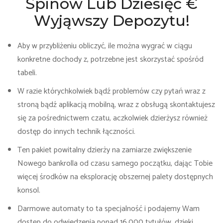
Spinów Lub Dziesięć €
Wyjąwszy Depozytu!
Aby w przybliżeniu obliczyć, ile można wygrać w ciągu
konkretne dochody z, potrzebne jest skorzystać spośród
tabeli.
W razie którychkolwiek bądź problemów czy pytań wraz z
stroną bądź aplikacją mobilną, wraz z obsługą skontaktujesz
się za pośrednictwem czatu, aczkolwiek dzierżysz również
dostęp do innych technik łączności.
Ten pakiet powitalny dzierży na zamiarze zwiększenie
Nowego bankrolla od czasu samego początku, dając Tobie
więcej środków na eksplorację obszernej palety dostępnych
konsol.
Darmowe automaty to ta specjalność i podajemy Wam
dostęp do odwiedzenia ponad 16,000 tytułów, dzięki