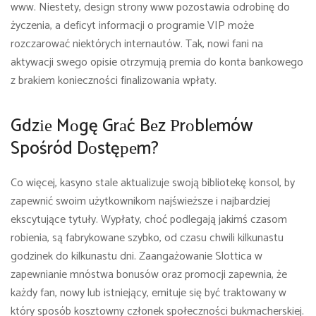
www. Niestety, design strony www pozostawia odrobinę do
życzenia, a deficyt informacji o programie VIP może
rozczarować niektórych internautów. Tak, nowi fani na
aktywacji swego opisie otrzymują premia do konta bankowego
z brakiem konieczności finalizowania wpłaty.
Gdzіе Mоgę Grаć Bеz Рrоblеmów
Spośród Dоstęреm?
Co więcej, kasyno stale aktualizuje swoją bibliotekę konsol, by
zapewnić swoim użytkownikom najświeższe i najbardziej
ekscytujące tytuły. Wypłaty, choć podlegają jakimś czasom
robienia, są fabrykowane szybko, od czasu chwili kilkunastu
godzinek do kilkunastu dni. Zaangażowanie Slottica w
zapewnianie mnóstwa bonusów oraz promocji zapewnia, że
każdy fan, nowy lub istniejący, emituje się być traktowany w
który sposób kosztowny członek społeczności bukmacherskiej.