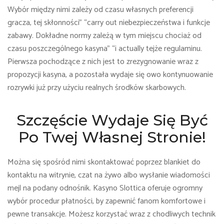
Wybór między nimi zależy od czasu własnych preferencji
gracza, tej skłonności” “carry out niebezpieczeństwa i funkcje
zabawy. Dokładne normy zależą w tym miejscu chociaż od
czasu poszczególnego kasyna” “i actually tejże regulaminu.
Pierwsza pochodzące z nich jest to zrezygnowanie wraz z
propozycji kasyna, a pozostała wydaje się owo kontynuowanie
rozrywki już przy użyciu realnych środków skarbowych.
Szczęście Wydaje Się Być
Po Twej Własnej Stronie!
Można się spośród nimi skontaktować poprzez blankiet do
kontaktu na witrynie, czat na żywo albo wysłanie wiadomości
mejl na podany odnośnik. Kasyno Slottica oferuje ogromny
wybór procedur płatności, by zapewnić fanom komfortowe i
pewne transakcje. Możesz korzystać wraz z chodliwych technik