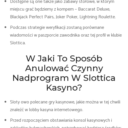
Dostępne są one także jako zabawy stołowe, w którym
miejscu grać będziemy z kompem – Baccarat Deluxe,
Blackjack Perfect Pairs, Joker Poker, Lightning Roulette.
Podczas strategie weryfikacji zostaną porównane
wiadomości w paszporcie zawodnika oraz tej profil w klubie
Slottica.
W Jaki To Sposób
Anulować Czynny
Nadprogram W Slottica
Kasyno?
Sloty owo polecane gry kasynowe, jakie można w tej chwili
znaleźć w lobby kasyna internetowego.
Przed rozpoczęciem obstawiania konsol kasynowych i