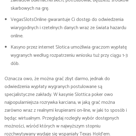
zakładów bukmacherskich, potrzebować będziesz środków
skarbowych na grę.
VegasSlotsOnline gwarantuje Ci dostęp do odwiedzenia
wiarygodnych i rzetelnych danych wraz ze świata hazardu
online.
Kasyno przez internet Slotica umożliwia graczom wypłatę
wygranych według rozpatrzeniu wniosku tuż przy ciągu 1-3
dób.
Oznacza owo, że można grać zbyt darmo, jednak do
odwiedzenia wypłaty wygranych postulowane są
specjalistyczne zakłady. W kasynie Slottica poker owo
najpopularniejsza rozrywka karciana, w jaką grać można
zarówno wraz z realnymi krupierami on-line, w jaki to sposób i
będąc wirtualnym. Przeglądaj rozległy wybór dostępnych
możności, wśród których w najwyższym stopniu
rozchwytywany wydaje się wspaniały Texas Hold’em.