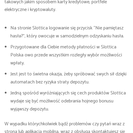
takowych jakim sposobem karty kredytowe, portfele
elektryczne i kryptowaluty.
Na stronie Slottica logowanie się przycisk “Nie pamiętasz
hasła?”, który owocuje w samodzielnym odzyskaniu hasła.
Przygotowane dla Ciebie metody płatności w Slottica
Polska owo przede wszystkim rozległy wybór możliwości
wpłaty.
Jest jest to świetna okazja, żeby spróbować swych sił dzięki
automatach bez ryzyka straty depozytu.
Jedną spośród wyróżniających się cech produktów Slottica
wydaje się być możliwość odebrania hojnego bonusu
wyjąwszy depozytu.
W wypadku którychkolwiek bądź problemów czy pytań wraz z
stroną lub aplikacją mobilną, wraz z obsługą skontaktujesz się