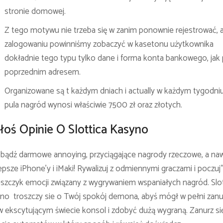
stronie domowej.
Z tego motywu nie trzeba się w zanim ponownie rejestrować, 
zalogowaniu powinniśmy zobaczyć w kasetonu użytkownika
dokładnie tego typu tylko dane i forma konta bankowego, jak
poprzednim adresem.
Organizowane są t każdym dniach i actually w każdym tygodniu
pula nagród wynosi właściwie 7500 zł oraz złotych.
łoś Opinie O Slottica Kasyno
bądź darmowe annoying, przyciągające nagrody rzeczowe, a na
epsze iPhone’y i iMaki! Rywalizuj z odmiennymi graczami i poczuj
eszczyk emocji związany z wygrywaniem wspaniałych nagród. Slot
ino troszczy sie o Twój spokój demona, abyś mógł w pełni zanu
 w ekscytującym świecie konsol i zdobyć dużą wygraną. Zanurz si