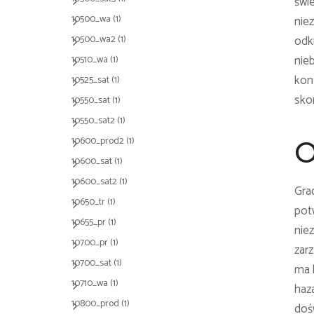
świ
10500_wa
(1)
nie
10500_wa2
(1)
odk
nie
10510_wa
(1)
kon
10525_sat
(1)
sko
10550_sat
(1)
10550_sat2
(1)
10600_prod2
(1)
O
10600_sat
(1)
10600_sat2
(1)
Gra
10650_tr
(1)
pot
10655_pr
(1)
nie
10700_pr
(1)
zarz
10700_sat
(1)
ma 
10710_wa
(1)
haz
10800_prod
(1)
doś