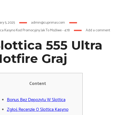
ary 5, 2025
admin@cuprimas.com
tica Kasyno Kod Promocyjny Jak To Możliwe - 478
Add a comment
lottica 555 Ultra
otfire Graj
Content
Bonus Bez Depozytu W Slottica
Zgłoś Recenzje O Slottica Kasyno