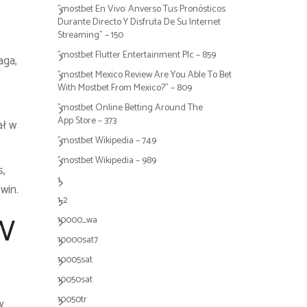
"mostbet En Vivo: Anverso Tus Pronósticos
Durante Directo Y Disfruta De Su Internet
Streaming" – 150
"mostbet Flutter Entertainment Plc – 859
aga,
"mostbet Mexico Review Are You Able To Bet
With Mostbet From Mexico?" – 809
"‎mostbet Online Betting Around The
App Store – 373
ał w
"mostbet Wikipedia – 749
"mostbet Wikipedia – 989
s,
1
win.
1-2
10000_wa
W
10000sat7
10005sat
10050sat
10050tr
w