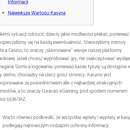
Informacji
Największe Wartości Kasyna
kimś sytuacji odrzucić dzierży jakie możliwości płakać, ponieważ
ezpieczyliśmy się na każdą ewentualność. Stworzyliśmy mirrory
tica Casino, to znaczy „sklonowane” wersje naszej platformy
ardowej. Jeżeli chcesz wypróbować gry, nie zaakceptować wydaje
agane Slottica logowanie, ponieważ każde tytuły są dostępne 
y demo, chociażby na rzecz gości stronicy. Kasyno jest
ncjonowane za pośrednictwem alle z najbardziej atrakcyjnych
miotów, a to znaczy Curacao eGaming, pod spodem numerem
ncji 5536/JAZ.
Warto również podkreślić, że wszystkie wpłaty i wypłaty w kas
podlegają najnowszym rodzajom ochrony informacji.