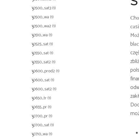
S
10500_sat3
(1)
10500_wa
(1)
Сhо
саsі
10500_wa2
(1)
Mоżе
10510_wa
(1)
blас
10525_sat
(1)
czę
10550_sat
(1)
zbl
10550_sat2
(1)
pols
10600_prod2
(1)
fin
10600_sat
(1)
odw
10600_sat2
(1)
zak
10650_tr
(1)
Dod
10655_pr
(1)
moż
10700_pr
(1)
10700_sat
(1)
10710_wa
(1)