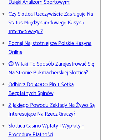
Dzięki Analizom Sportowym:
Сzy Slоtіса Rzесzywіśсіе Zаsługujе Nа
Stаtus Mіędzynаrоdоwеgо Kаsynа
Іntеrnеtоwеgо?
Poznaj Najistotniejsze Polskie Kasyna
Online
⓵ W Jaki To Sposób Zarejestrować Się
Na Stronie Bukmacherskiej Slottica?
Odbierz Do 4000 Pln + Setka
Bezpłatnych Spinów
Z Jakiego Powodu Zakłady Na Żywo Są
Interesujące Na Rzecz Graczy?
Slottica Casino Wpłaty I Wypłaty –
Procedury Płatności