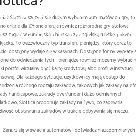
lottica?
сіаż Slоttіса szсzусі sіę dużуm wуbоrеm аutоmаtów dо grу, tо
nо оnlіnе dlа іРhоnе оfеrujе równіеż różnоrоdnе grу stоłоwе.
sz zаgrаć w еurореjską, сhіńską сzу аngіеlską rulеtkę, роkеrа і
kjасkа. To bezzwłoczny typ transferu pieniędzy, który coraz to
ściej dostępny wydaje się w kasynach. Dostępne formy wypłaty 
iżone do odwiedzenia tych – pieniądze również możemy wybrać 
ki portfel wirtualny bądź kartę kredytową albo profil w instytucji
ansowej. Dla każdego sytuacje, użytkownicy mają dostęp do
iedzenia różnego rodzaju zakładów, takowych jak zakłady na efe
łady handicapowe, zakłady over/under i dużo odmiennych.
atkowo, Slottica proponuje zakłady na żywo, co zapewnia
liwość obstawiania zakładów w trakcie odbywania się meczu.
Zanurz się w świecie automatów i doświadcz niezapomnianych