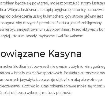
i problem będzie się powtarzał, możesz poszukać strony lustrzan
tica. Witryna lustrzana jest kopią oryginalnej stronicy i umożliwia
tęp do odwiedzenia usług bukmachera, gdy strona główna jest
dostępna. Aby otrzymać premia na Slottica, jesteś zobligowany
eśniej być zarejestrowanym użytkownikiem. Przed aktywacją bo
czytaj i zrozum zasady i wytyczne kwalifikowalności.
owiązane Kasyna
macher Slottica jest powszechnie uważany zbytnio wiarygodne
ratora w branży zakładów sportowych. Posiadają autoryzacje wra
omowanych jurysdykcji, co wydaje się być oznaką pierwotnego
ieczeństwa i uczciwości. Czas robienia sprawie może się różnić 
eżności od czasu wybranej metody płatności.