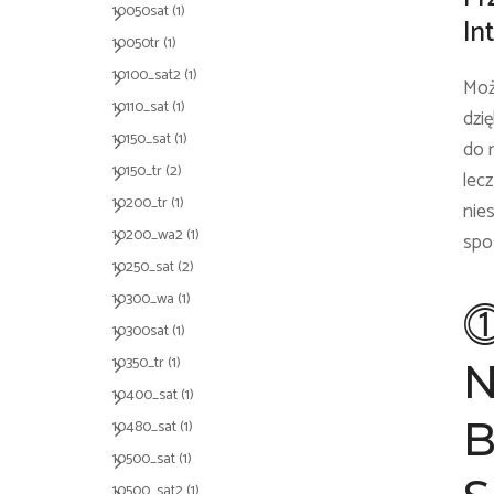
10050sat
(1)
In
10050tr
(1)
10100_sat2
(1)
Moż
10110_sat
(1)
dzi
10150_sat
(1)
do 
10150_tr
(2)
lecz
10200_tr
(1)
nie
10200_wa2
(1)
spo
10250_sat
(2)
10300_wa
(1)
⓵
10300sat
(1)
10350_tr
(1)
N
10400_sat
(1)
B
10480_sat
(1)
10500_sat
(1)
10500_sat2
(1)