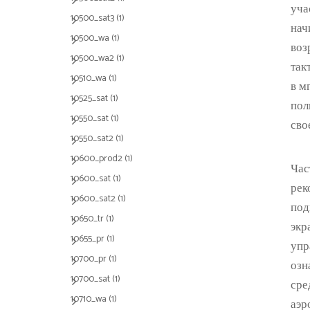
уча
10500_sat3
(1)
нач
10500_wa
(1)
воз
10500_wa2
(1)
так
10510_wa
(1)
в м
10525_sat
(1)
пол
10550_sat
(1)
сво
10550_sat2
(1)
10600_prod2
(1)
Час
10600_sat
(1)
рек
10600_sat2
(1)
под
10650_tr
(1)
экр
10655_pr
(1)
упр
10700_pr
(1)
озн
10700_sat
(1)
сре
10710_wa
(1)
аэр