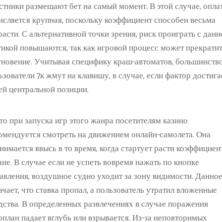
стники размещают бет на самый момент. В этой случае, опла
исляется крупная, поскольку коэффициент способен весьма
расти. С альтернативной точки зрения, риск проиграть с данн
тикой повышаются, так как игровой процесс может прекрати
гновение. Учитывая специфику краш-автоматов, большинств
ьзователи 7к жмут на клавишу, в случае, если фактор достига
ей центральной позиции.
то при запуска игр этого жанра посетителям казино
омендуется смотреть на движением онлайн-самолета. Она
нимается ввысь в то время, когда стартует расти коэффициен
ане. В случае если не успеть вовремя нажать по кнопке
авления, воздушное судно уходит за зону видимости. Данно
ачает, что ставка пропал, а пользователь утратил вложенные
дства. В определенных развлечениях в случае поражения
оплан падает вглубь или взрывается. Из-за неповторимых