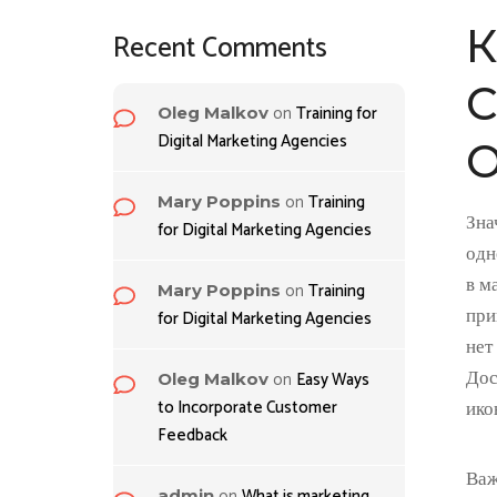
К
Recent Comments
С
on
Training for
Oleg Malkov
Digital Marketing Agencies
О
on
Training
Mary Poppins
Зна
for Digital Marketing Agencies
одн
в м
on
Training
Mary Poppins
при
for Digital Marketing Agencies
нет
Дос
on
Easy Ways
Oleg Malkov
to Incorporate Customer
ико
Feedback
Важ
on
What is marketing
admin