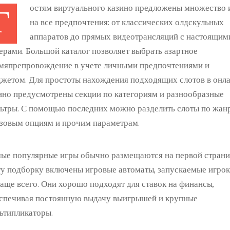
Г
остям виртуального казино предложены множество 
на все предпочтения: от классических олдскульных
аппаратов до прямых видеотрансляций с настоящим
ерами. Большой каталог позволяет выбрать азартное
мяпрепровождение в учете личными предпочтениями и
жетом. Для простоты нахождения подходящих слотов в онла
ино предусмотрены секции по категориям и разнообразные
ьтры. С помощью последних можно разделить слоты по жан
зовым опциям и прочим параметрам.
ые популярные игры обычно размещаются на первой страни
ту подборку включены игровые автоматы, запускаемые игро
чаще всего. Они хорошо подходят для ставок на финансы,
спечивая постоянную выдачу выигрышей и крупные
ьтипликаторы.