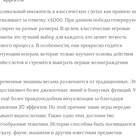
эффектов.
симальный множитель в классических слотах как правило н
еваливает за отметку х5000. При данном победы генерирую
улярно на разные размеры. В целом, классические игровые
оматы это лучший выбор для каждого, кто ценит легкость
ового процесса. В особенности, они прекрасно годятся
ртующим юзерам, которые только изучают основы действия
айн-слотов и стремятся выиграть первые вознаграждения.
ременные машины весьма различаются от традиционных. Эт
доставляют более джекпотных линий и бонусных функций. 
 ещё более правдоподобная визуализация за благодаря
авления 3D эффектов. По этой причине такие игры нередко
ывают видеослотами. Также одно этих достоинство
гообразные тематики. Истории способны быть посвящаются
сказу, фауне, машинам и другим известным предметам.