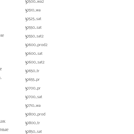
10500_wa2
10510_wa
10525_sat
10550_sat
ие
10550_sat2
10600_prod2
10600_sat
10600_sat2
е
10650_tr
,
10655_pr
10700_pr
10700_sat
10710_wa
10800_prod
как
10800_tr
тные
10850_sat