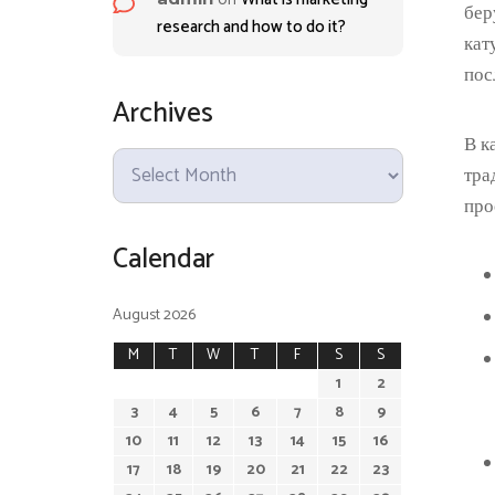
бер
research and how to do it?
кат
пос
Archives
В к
A
тра
r
про
c
Calendar
h
i
v
August 2026
e
M
T
W
T
F
S
S
s
1
2
3
4
5
6
7
8
9
10
11
12
13
14
15
16
17
18
19
20
21
22
23