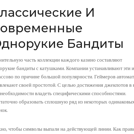
лассические И
овременные
днорукие Бандиты
чительную часть коллекции каждого казино составляют
орукие бандиты с катушками. Компании устанавливают эти 
ассово по причине большой популярности. Геймеров автома
влекают своей простотой. С целью достижения джекпотов в 
 необходимости владеть специфическими способностями.
таточно образовать сплошную ряд из некоторых одинаковы
нок.
но, чтобы символы выпали на действующей линии. Как прав