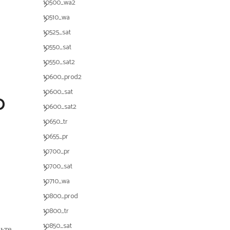
10500_wa2
10510_wa
10525_sat
10550_sat
10550_sat2
10600_prod2
10600_sat
p
10600_sat2
10650_tr
10655_pr
10700_pr
10700_sat
10710_wa
10800_prod
10800_tr
10850_sat
ьте