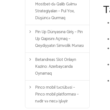
Mostbet-də Qalib Gəlmə
T
Strategiyaları – Pul Yox,
Düşüncə Qurmaq
Pin Up Dünyasına Giriş – Pin
Up Qapısını Açmaq –
Qeydiyyatın Simvolik Mənası
Betandreas Slot Onlayn
Kazino: Azerbaycanda
Oynamaq
Pinco mobil təcrübəsi –
Pinco mobil platforması –
nədir və necə işləyir