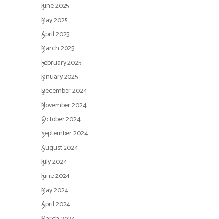
June 2025
May 2025
April 2025
March 2025
February 2025
January 2025
December 2024
November 2024
October 2024
September 2024
August 2024
July 2024
June 2024
May 2024
April 2024
March 2024