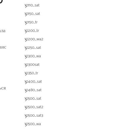
10110_sat
10150_sat
10150_tr
ала
10200_tr
10200_wa2
анс
10250_sat
10300_wa
10300sat
10350_tr
10400_sat
ься
10480_sat
10500_sat
10500_sat2
10500_sat3
10500_wa