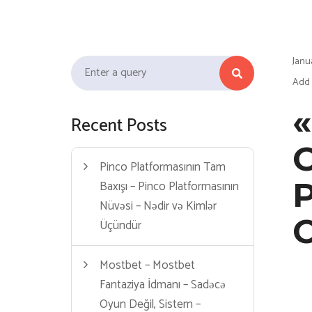
cklink
Janu
Search for:
Add
Recent Posts
Pinco Platformasının Tam
P
Baxışı – Pinco Platformasının
Nüvəsi – Nədir və Kimlər
С
Üçündür
Mostbet – Mostbet
Fantaziya İdmanı – Sadəcə
Oyun Değil, Sistem –