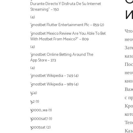
Durante Directo Y Disfruta De Su Internet
Streaming" – 150
И
(4)
"mostbet Flutter Entertainment Plc – 859
(2)
Что
"mostbet Mexico Review Are You Able To Bet
нео
With Mostbet From Mexico?" – 809
(4)
Зат
"‎mostbet Online Betting Around The
каз
App Store – 373
Пос
(4)
нео
"mostbet Wikipedia – 749
(4)
кно
"mostbet Wikipedia – 989
(4)
Важ
1
(4)
с п
1-2
(1)
Кро
10000_wa
(1)
кот
10000sat7
(1)
Теп
10005sat
(2)
Каз