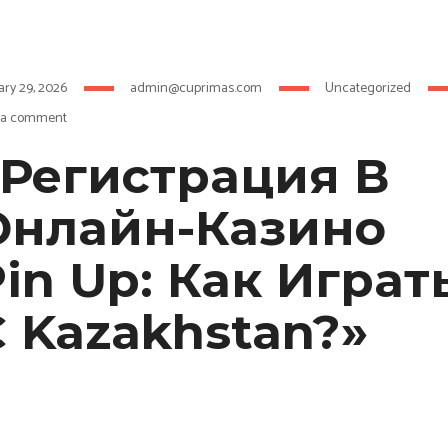
ary 29, 2026
admin@cuprimas.com
Uncategorized
 a comment
«Регистрация В
Онлайн-Казино
in Up: Как Играт
 Kazakhstan?»