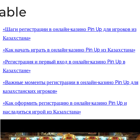
able
«Шаги регистрации в онлайн-казино Pin Up для игроков из
Казахстана»
«Как начать играть в онлайн-казино Pin Up из Казахстана»
«Регистрация и первый вход в онлайн-казино Pin Up в
Казахстане»
«Важные моменты регистрации в онлайн-казино Pin Up для
казахстанских игроков»
«Как оформить регистрацию в онлайн-казино Pin Up и
насладиться игрой из Казахстана»