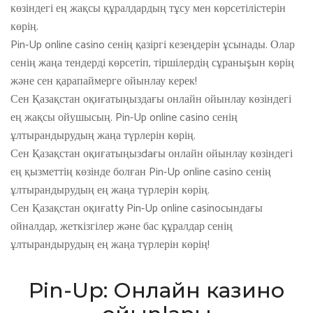
көзіндегі ең жақсы құралдардың тұсу мен көрсетілістерін
көрің.
Pin-Up online casino сенің қазіргі кезеңдерін ұсынады. Олар
сенің жаңа тендерді көрсетіп, тіршілердің сұраныşын көрің
және сен қарапаймерге ойынлау керек!
Сен Қазақстан оқиғатыңыздағы онлайн ойынлау көзіндегі
ең жақсы ойушысың. Pin-Up online casino сенің
ұлтырандырудың жаңа түрлерін көрің.
Сен Қазақстан оқиғатыңызdaғы онлайн ойынлау көзіндегі
ең қызметтің көзінде болған Pin-Up online casino сенің
ұлтырандырудың ең жаңа түрлерін көрің.
Сен Қазақстан оқиғаtty Pin-Up online casinoсындағы
ойналдар, жеткізгілер және бас құралдар сенің
ұлтырандырудың ең жаңа түрлерін көрің!
Pin-Up: Онлайн казино