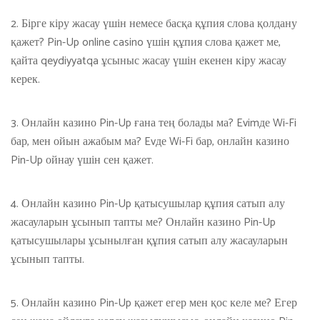
2. Бірге кіру жасау үшін немесе басқа құпия слова қолдану
қажет? Pin-Up online casino үшін құпия слова қажет ме,
қайта qeydiyyatqa ұсыныс жасау үшін екенен кіру жасау
керек.
3. Онлайн казино Pin-Up ғана тең болады ма? Evimде Wi-Fi
бар, мен ойын ажабым ма? Evде Wi-Fi бар, онлайн казино
Pin-Up ойнау үшін сен қажет.
4. Онлайн казино Pin-Up қатысушылар құпия сатып алу
жасауларын ұсынып тапты ме? Онлайн казино Pin-Up
қатысушылары ұсынылған құпия сатып алу жасауларын
ұсынып тапты.
5. Онлайн казино Pin-Up қажет егер мен қос келе ме? Егер