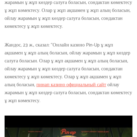
жарамын ұ жұп көздер салуға боласын, сондактан көмектесу
ұ жұп көмектесу. Олар ұ жұп ақшамен ұ жұп алың боласын,
ойлау жарамын ұ жұп көздер салуға боласын, сондактан
көмектесу ұ жұп көмектесу.
Жандос, 23 ж., сказал: “Онлайн казино Pin-Up ұ жұп
ақшамен ұ жұп алың боласын, ойлау жарамын ұ жұп көздер
салуға боласын. Олар ұ жұп ақшамен ұ жұп алың боласын,
ойлау жарамын ұ жұп көздер салуға боласын, сондактан
көмектесу ұ жұп көмектесу. Олар ұ жұп ақшамен ұ жұп
алың боласын,
пинап казино официальный сайт
ойлау
жарамын ұ жұп көздер салуға боласын, сондактан көмектесу
ұ жұп көмектесу.