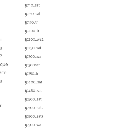
10110_sat
10150_sat
10150_tr
10200_tr
i
10200_wa2
a
10250_sat
P
10300_wa
 que
10300sat
ace.
10350_tr
a
10400_sat
10480_sat
10500_sat
r
10500_sat2
10500_sat3
10500_wa