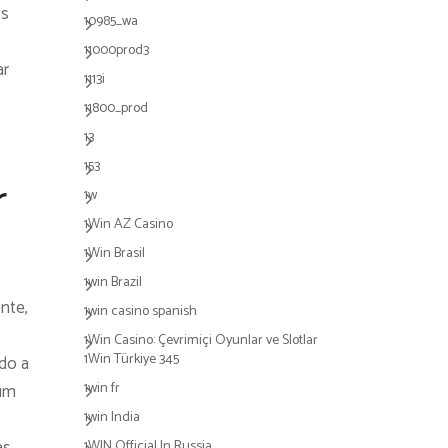
os
10985_wa
11000prod3
ar
1113i
11800_prod
13
153
r
1w
1Win AZ Casino
1Win Brasil
1win Brazil
nte,
1win casino spanish
1Win Casino: Çevrimiçi Oyunlar ve Slotlar
1Win Türkiye 345
do a
1win fr
num
1win India
1WIN Official In Russia