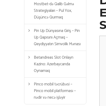
D
Mostbet-də Qalib Gəlmə
E
Strategiyaları – Pul Yox,
Düşüncə Qurmaq
S
Pin Up Dünyasına Giriş – Pin
Up Qapısını Açmaq –
Qeydiyyatın Simvolik Mənası
Betandreas Slot Onlayn
Kazino: Azerbaycanda
Oynamaq
Pinco mobil təcrübəsi –
Pinco mobil platforması –
nədir və necə işləyir