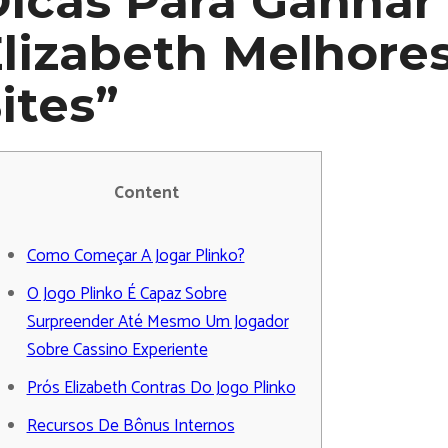
icas Para Ganhar
lizabeth Melhore
ites”
Content
Como Começar A Jogar Plinko?
O Jogo Plinko É Capaz Sobre
Surpreender Até Mesmo Um Jogador
Sobre Cassino Experiente
Prós Elizabeth Contras Do Jogo Plinko
Recursos De Bônus Internos