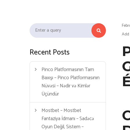
k
film izle
hacklink
Febr
Search for:
Add
P
Recent Posts
G
Pinco Platformasının Tam
É
Baxışı – Pinco Platformasının
Nüvəsi – Nədir və Kimlər
Üçündür
Mostbet – Mostbet
C
Fantaziya İdmanı – Sadəcə
Oyun Değil, Sistem –