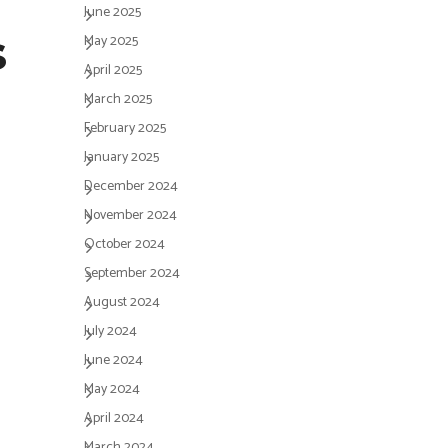
June 2025
s
May 2025
April 2025
March 2025
February 2025
January 2025
December 2024
November 2024
October 2024
September 2024
August 2024
July 2024
June 2024
May 2024
April 2024
March 2024