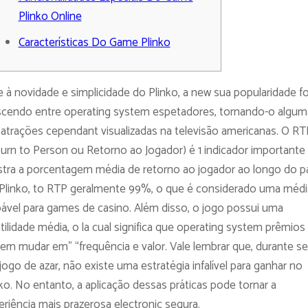
Plinko Online
Características Do Game Plinko
 à novidade e simplicidade do Plinko, a new sua popularidade fo
scendo entre operating system espetadores, tornando-o algum
 atrações cependant visualizadas na televisão americanas. O RT
turn to Person ou Retorno ao Jogador) é 1 indicador importante
tra a porcentagem média de retorno ao jogador ao longo do p
Plinko, to RTP geralmente 99%, o que é considerado uma médi
oável para games de casino. Além disso, o jogo possui uma
tilidade média, o la cual significa que operating system prêmios
em mudar em” “frequência e valor. Vale lembrar que, durante se
ogo de azar, não existe uma estratégia infalível para ganhar no
ko. No entanto, a aplicação dessas práticas pode tornar a
riência mais prazerosa electronic segura.