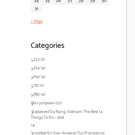
24
25
26
27
28
29
30
31
« May
Categories
– 223
(3)
– 674
(4)
– 692
(4)
– 787
(1)
– 882
(4)
! Без рубрики
(22)
"Explained Da Nang, Vietnam: The Best 14
Things To Do – 948
(3)
"mostbet En Vivo: Anverso Tus Pronósticos