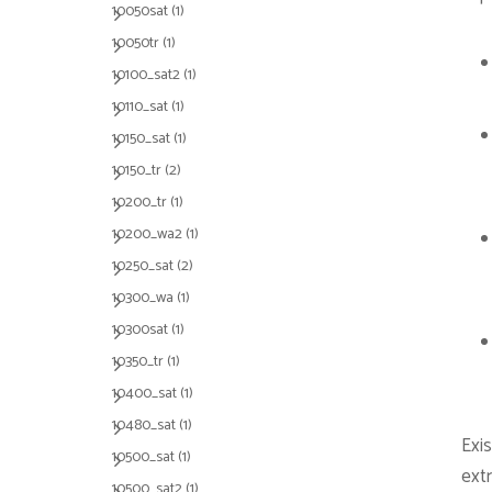
10050sat
(1)
10050tr
(1)
10100_sat2
(1)
10110_sat
(1)
10150_sat
(1)
10150_tr
(2)
10200_tr
(1)
10200_wa2
(1)
10250_sat
(2)
10300_wa
(1)
10300sat
(1)
10350_tr
(1)
10400_sat
(1)
10480_sat
(1)
Exi
10500_sat
(1)
ext
10500_sat2
(1)