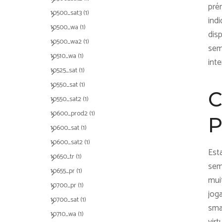
pré
10500_sat3
(1)
indi
10500_wa
(1)
disp
10500_wa2
(1)
sem
10510_wa
(1)
int
10525_sat
(1)
10550_sat
(1)
C
10550_sat2
(1)
10600_prod2
(1)
P
10600_sat
(1)
10600_sat2
(1)
Est
10650_tr
(1)
sem
10655_pr
(1)
mui
10700_pr
(1)
jog
10700_sat
(1)
sma
10710_wa
(1)