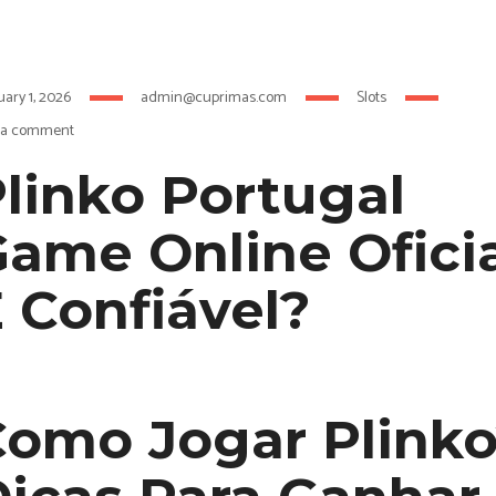
uary 1, 2026
admin@cuprimas.com
Slots
 a comment
linko Portugal ️
ame Online Ofici
 Confiável?
omo Jogar Plinko