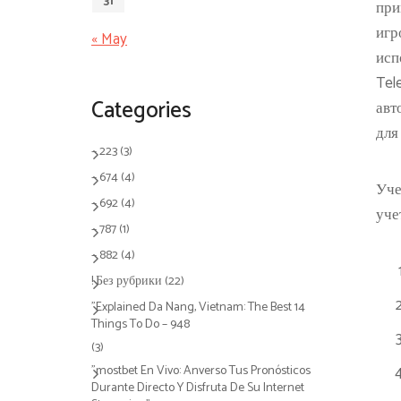
31
при
игр
« May
исп
Tel
Categories
авт
для
– 223
(3)
– 674
(4)
Уче
– 692
(4)
уче
– 787
(1)
– 882
(4)
! Без рубрики
(22)
"Explained Da Nang, Vietnam: The Best 14
Things To Do – 948
(3)
"mostbet En Vivo: Anverso Tus Pronósticos
Durante Directo Y Disfruta De Su Internet