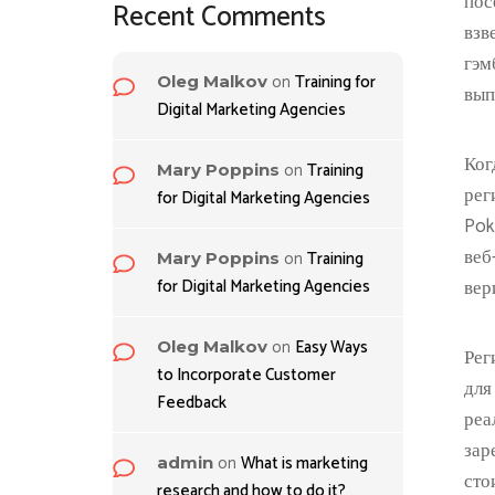
пос
Recent Comments
взв
гэм
on
Training for
Oleg Malkov
вып
Digital Marketing Agencies
Ког
on
Training
Mary Poppins
рег
for Digital Marketing Agencies
Pok
веб
on
Training
Mary Poppins
for Digital Marketing Agencies
вер
on
Easy Ways
Oleg Malkov
Рег
to Incorporate Customer
для
Feedback
реа
зар
on
What is marketing
admin
сто
research and how to do it?