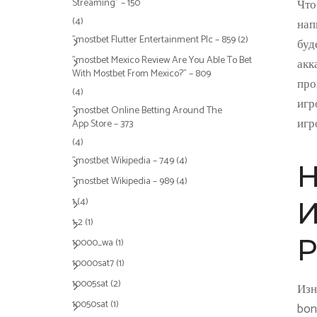
Streaming" – 150
Что
(4)
нап
"mostbet Flutter Entertainment Plc – 859
(2)
буд
"mostbet Mexico Review Are You Able To Bet
акк
With Mostbet From Mexico?" – 809
про
(4)
игр
"‎mostbet Online Betting Around The
игр
App Store – 373
(4)
"mostbet Wikipedia – 749
(4)
Н
"mostbet Wikipedia – 989
(4)
1
(4)
И
1-2
(1)
P
10000_wa
(1)
10000sat7
(1)
10005sat
(2)
Изн
10050sat
(1)
bon