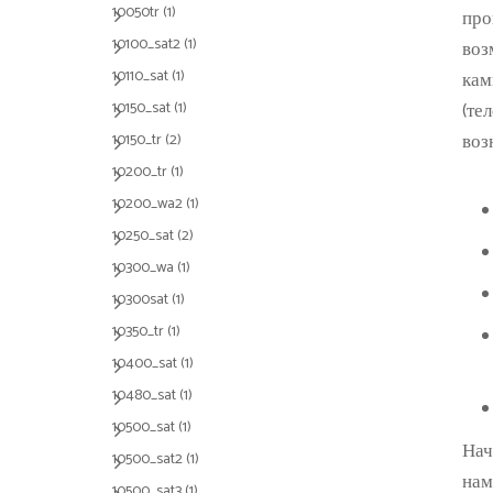
10050tr
(1)
про
10100_sat2
(1)
воз
10110_sat
(1)
кам
10150_sat
(1)
(те
воз
10150_tr
(2)
10200_tr
(1)
10200_wa2
(1)
10250_sat
(2)
10300_wa
(1)
10300sat
(1)
10350_tr
(1)
10400_sat
(1)
10480_sat
(1)
10500_sat
(1)
Нач
10500_sat2
(1)
нам
10500_sat3
(1)