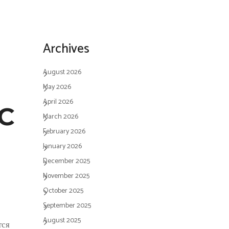
Archives
August 2026
May 2026
April 2026
С
March 2026
February 2026
January 2026
December 2025
November 2025
October 2025
September 2025
August 2025
тся