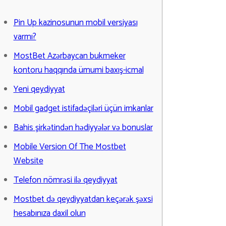
Pin Up kazinosunun mobil versiyası
varmı?
MostBet Azərbaycan bukmeker
kontoru haqqında ümumi baxış-icmal
Yeni qeydiyyat
Mobil gadget istifadəçiləri üçün imkanlar
Bahis şirkətindən hədiyyələr və bonuslar
Mobile Version Of The Mostbet
Website
Telefon nömrəsi ilə qeydiyyat
Mostbet də qeydiyyatdan keçərək şəxsi
hesabınıza daxil olun