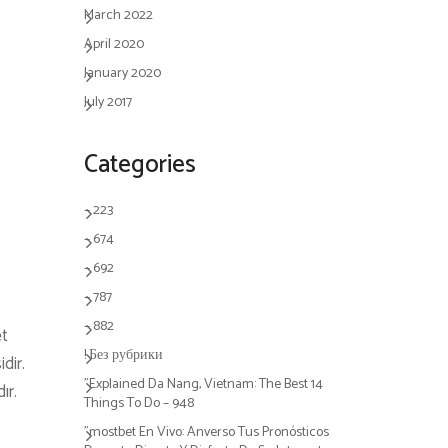
March 2022
April 2020
January 2020
July 2017
Categories
– 223
– 674
– 692
– 787
– 882
et
! Без рубрики
dir.
"Explained Da Nang, Vietnam: The Best 14
ır.
Things To Do – 948
"mostbet En Vivo: Anverso Tus Pronósticos