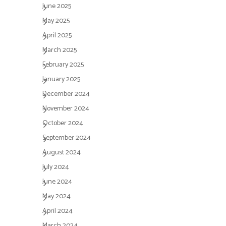
June 2025
May 2025
April 2025
March 2025
February 2025
January 2025
December 2024
November 2024
October 2024
September 2024
August 2024
July 2024
June 2024
May 2024
April 2024
March 2024