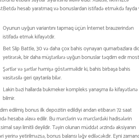
orunu etibarlı saytlar siyahısına əlavə edib. Xülasə, fikrimizcə
tBetdə hesab yaratmaq və bonuslardan istifadə etməkdə fayda v
Oyunun uyğun variantını tapmaq üçün İnternet brauzerindən
istifadə etmək kifayətdir.
Bet Slip Battle, 30 və daha çox bahis oynayan qumarbazlara di
yetirərək, bir daha müştərilərə uyğun bonuslar təqdim edir most
Şərtlər və şərtlər həmişə göstərməlidir ki, bahis birbaşa bahis
vasitəsilə geri qaytarıla bilər.
Lakin bəzi hallarda bukmeker kompleks yanaşma ilə kifayətlənə
bilmir.
im edilmiş bonus ilk depozitin edildiyi andan etibarən 72 saat
ndə hesaba əlavə edilir. Bu mərclərin və mərclərdəki hadisələrin
imal sayı limitli deyildir. Təyin olunan müddət ərzində aksiyanın
əri yerinə yetirilməzsə, bonus balansı ləğv ediləcəkdir. Eyni zaman