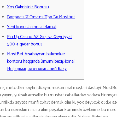
Xoş Gəlmisiniz Bonusu
Вопросы И Ответы Про Бк Mostbet
Yeni bonusları necə izləməli
Pin Up Casino AZ Giriş və Qeydiyyat
500-ə qədər bonus
MostBet Azərbaycan bukmeker
kontoru haqqında ümumi baxış-icmal
Информация от компаний Баку
niş metodları, saytın dizaynı, mükəmməl müştəri dəstəyi, MostB
ı yayım, yüksək əmsallar bu müsbət cəhətlərdən sadəcə bir neçəsi
milikdə saytda mənfi cəhət demək olar ki, yox deyəcək qədər azd
ün bu nüansları nəzərə alan peşəkar komanda üzvlərimiz bu mərc