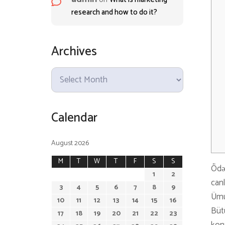
research and how to do it?
Archives
A
r
c
Calendar
h
i
v
August 2026
e
M
T
W
T
F
S
S
Ödə
s
1
2
canl
3
4
5
6
7
8
9
Ümu
10
11
12
13
14
15
16
Büt
17
18
19
20
21
22
23