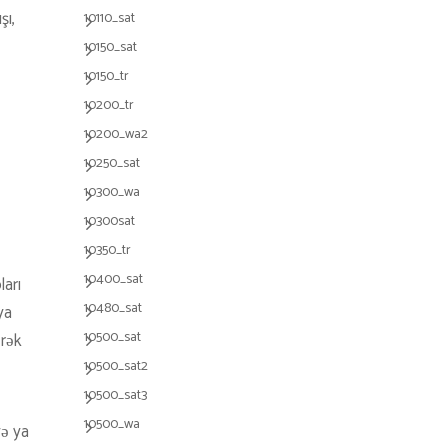
şı,
10110_sat
10150_sat
10150_tr
10200_tr
10200_wa2
10250_sat
10300_wa
10300sat
10350_tr
10400_sat
arı
10480_sat
ya
10500_sat
ərək
10500_sat2
10500_sat3
10500_wa
və ya