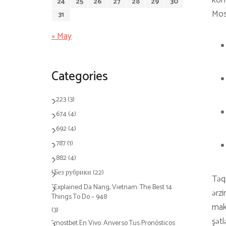
kont
24
25
26
27
28
29
30
Mos
31
« May
Categories
– 223
(3)
– 674
(4)
– 692
(4)
– 787
(1)
– 882
(4)
! Без рубрики
(22)
Təqd
"Explained Da Nang, Vietnam: The Best 14
ərzi
Things To Do – 948
maks
(3)
şətl
"mostbet En Vivo: Anverso Tus Pronósticos