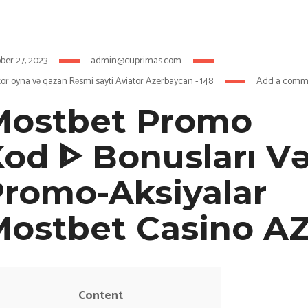
ber 27, 2023
admin@cuprimas.com
tor oyna və qazan Rəsmi sayti Aviator Azerbaycan - 148
Add a comm
Mostbet Promo
od ᐈ Bonusları V
romo-Aksiyalar
ostbet Casino A
Content