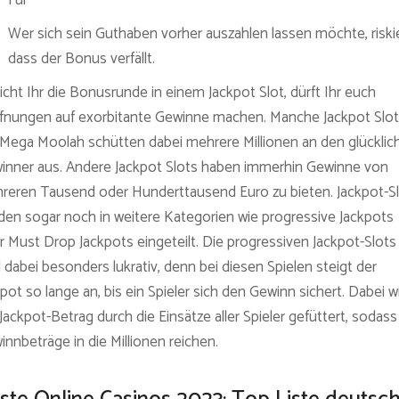
Für
Wer sich sein Guthaben vorher auszahlen lassen möchte, riskie
dass der Bonus verfällt.
icht Ihr die Bonusrunde in einem Jackpot Slot, dürft Ihr euch
fnungen auf exorbitante Gewinne machen. Manche Jackpot Slot
 Mega Moolah schütten dabei mehrere Millionen an den glücklic
inner aus. Andere Jackpot Slots haben immerhin Gewinne von
reren Tausend oder Hunderttausend Euro zu bieten. Jackpot-S
den sogar noch in weitere Kategorien wie progressive Jackpots
r Must Drop Jackpots eingeteilt. Die progressiven Jackpot-Slots
 dabei besonders lukrativ, denn bei diesen Spielen steigt der
pot so lange an, bis ein Spieler sich den Gewinn sichert. Dabei w
Jackpot-Betrag durch die Einsätze aller Spieler gefüttert, sodass
nnbeträge in die Millionen reichen.