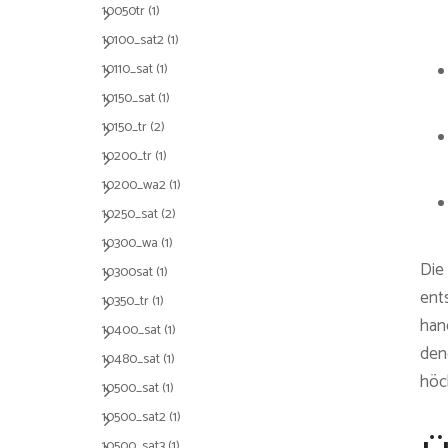
10050tr
(1)
10100_sat2
(1)
10110_sat
(1)
10150_sat
(1)
10150_tr
(2)
10200_tr
(1)
10200_wa2
(1)
10250_sat
(2)
10300_wa
(1)
Die
10300sat
(1)
ent
10350_tr
(1)
han
10400_sat
(1)
den
10480_sat
(1)
höc
10500_sat
(1)
10500_sat2
(1)
10500_sat3
(1)