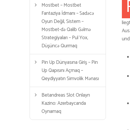
Mostbet – Mostbet
Fantaziya İdmanı – Sadəcə
Oyun Değil, Sistem –
lie
Mostbet-də Qalib Gəlmə
Aus
Strategiyaları – Pul Yox,
und
Düşüncə Qurmaq
Pin Up Dünyasına Giriş – Pin
Up Qapısını Açmaq –
Qeydiyyatın Simvolik Mənası
Betandreas Slot Onlayn
Kazino: Azerbaycanda
Oynamaq