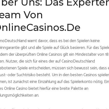
ber Uns: Das Experte
eam Von
nlineCasinos.de
inoDeutschland warnt davor, dass es bei den Spielen keine
nngarantie gibt und alle Spiele auf Glück basieren. Für das Spiel
edem der überprüften Online Casinos gilt ein Mindestalter von 18
en. Nutzer, die sich für eines der auf CasinoDeutschland
ebotenen Spiele entscheiden, müssen sich bewusst sein, dass 
lust- oder Suchtrisiko besteht. Um in den besten Casinos spiele
en, ist zunächst eine Einzahlung auf das Spielerkonto nötig. Ei
s Online Casino bietet hierfür eine breite Palette an
lungsmöglichkeiten an.