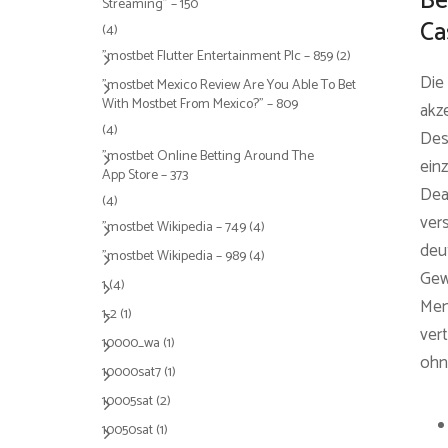
Be
Streaming" – 150
Ca
(4)
"mostbet Flutter Entertainment Plc – 859
(2)
Die
"mostbet Mexico Review Are You Able To Bet
With Mostbet From Mexico?" – 809
akz
(4)
Desh
"‎mostbet Online Betting Around The
einz
App Store – 373
Deal
(4)
ver
"mostbet Wikipedia – 749
(4)
deu
"mostbet Wikipedia – 989
(4)
Gew
1
(4)
Mens
1-2
(1)
ver
10000_wa
(1)
ohn
10000sat7
(1)
10005sat
(2)
10050sat
(1)