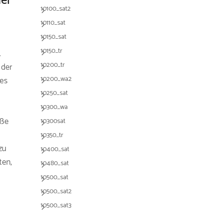
her
10100_sat2
10110_sat
10150_sat
10150_tr
.
10200_tr
 der
10200_wa2
des
10250_sat
10300_wa
oße
10300sat
10350_tr
zu
10400_sat
ten,
10480_sat
10500_sat
10500_sat2
10500_sat3