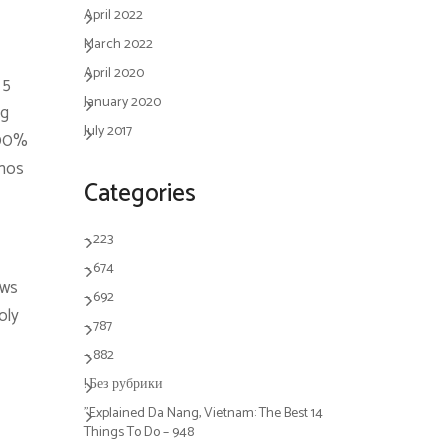
April 2022
March 2022
April 2020
 5
January 2020
ng
July 2017
100%
inos
Categories
– 223
– 674
ows
– 692
oly
– 787
– 882
! Без рубрики
"Explained Da Nang, Vietnam: The Best 14
Things To Do – 948