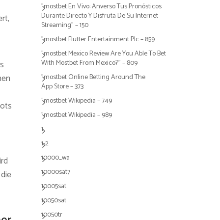
"mostbet En Vivo: Anverso Tus Pronósticos
Durante Directo Y Disfruta De Su Internet
rt,
Streaming" – 150
"mostbet Flutter Entertainment Plc – 859
"mostbet Mexico Review Are You Able To Bet
With Mostbet From Mexico?" – 809
s
hen
"‎mostbet Online Betting Around The
App Store – 373
"mostbet Wikipedia – 749
lots
"mostbet Wikipedia – 989
1
1-2
10000_wa
ird
10000sat7
 die
10005sat
10050sat
10050tr