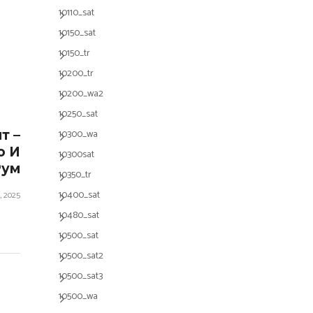
10110_sat
10150_sat
10150_tr
10200_tr
10200_wa2
10250_sat
10300_wa
т –
о И
10300sat
Рум
10350_tr
10400_sat
 2025
10480_sat
10500_sat
10500_sat2
10500_sat3
10500_wa