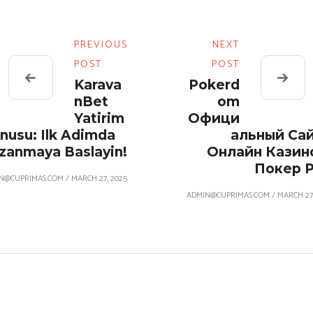
PREVIOUS
NEXT
POST
POST
Karava
Pokerd
NBet
Om
Yatirim
Офици
nusu: Ilk Adimda
Альный Сай
zanmaya Baslayin!
Онлайн Казин
Покер 
N@CUPRIMAS.COM
/
MARCH 27, 2025
ADMIN@CUPRIMAS.COM
/
MARCH 27,