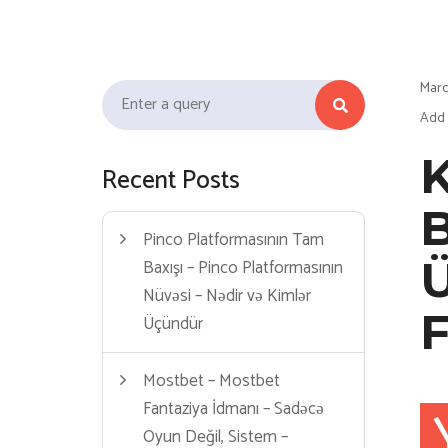
forum
hacklink
film izle
hacklink
Marc
Search for:
Add
K
Recent Posts
B
Pinco Platformasının Tam
Ü
Baxışı – Pinco Platformasının
Nüvəsi – Nədir və Kimlər
F
Üçündür
Mostbet – Mostbet
Fantaziya İdmanı – Sadəcə
Oyun Değil, Sistem –