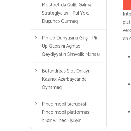
Mostbet-də Qalib Gəlmə
Strategiyaları – Pul Yox,
Inte
Düşüncə Qurmaq
plat
verd
Pin Up Dünyasına Giriş – Pin
en 
Up Qapısını Açmaq –
Qeydiyyatın Simvolik Mənası
Betandreas Slot Onlayn
Kazino: Azerbaycanda
Oynamaq
Pinco mobil təcrübəsi –
Pinco mobil platforması –
nədir və necə işləyir