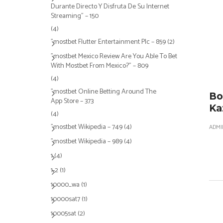
Durante Directo Y Disfruta De Su Internet
Streaming" – 150
(4)
"mostbet Flutter Entertainment Plc – 859
(2)
"mostbet Mexico Review Are You Able To Bet
With Mostbet From Mexico?" – 809
(4)
"‎mostbet Online Betting Around The
Bo
App Store – 373
Ka
(4)
"mostbet Wikipedia – 749
(4)
ADMI
"mostbet Wikipedia – 989
(4)
1
(4)
1-2
(1)
10000_wa
(1)
10000sat7
(1)
10005sat
(2)