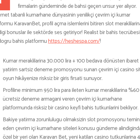
firmalarin gündeminde de bahsi geçen unsur yer aliyor.
rnet tabanli kumarhane dünyasinin yenilikçi çevrim içi kumar
formu KaravanBet, profil açma islemlerini bitiren slot meraklilarin
igi bonuslar ile sektörde ses getiriyor! Realist bir bahis tecrübesi 
dogru bahis platformu
https://heshespa.com/
!
Kumar meraklilarina 30.000 lira + 100 bedava dönüsten ibaret 
yatirim sartsiz deneme promosyonu sunan çevrim içi casino sit
oyun hikâyenize risksiz bir giris firsati sunuyor.
Profiline minimum 950 lira para ileten kumar meraklilarina %60
ücretsiz deneme armagani veren çevrim içi kumarhane
platformunda risksiz bir casino keyfi bahis tutkunlarini bekliyor.
Bakiye yatirma zorunlulugu olmaksizin slot promosyonu temin
eden çevrim içi kumarhane siteleri konusu gündeme alindigind
özel bir yeri olan Karavan Bet, yeni katilan casino tutkunlarina 