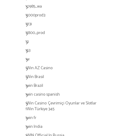
10985_wa
11000prod3
1113i
11800_prod
13
153
1w
1Win AZ Casino
1Win Brasil
1win Brazil
1win casino spanish
1Win Casino: Çevrimiçi Oyunlar ve Slotlar
1Win Türkiye 345
1win fr
1win India
1WIN Official In Russia