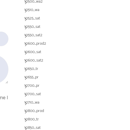
10500_wa2
10510_wa
10525_sat
10550_sat
10550_sat2
10600_prod2
10600_sat
10600_sat2
10650_tr
10655_pr
10700_pr
10700_sat
me I
10710_wa
10800_prod
10800_tr
10850_sat