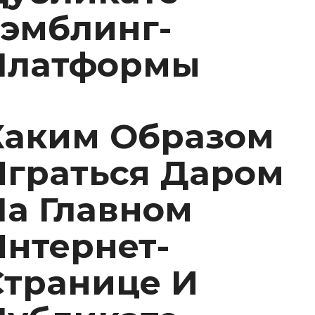
Гэмблинг-
Платформы
Каким Образом
Играться Даром
На Главном
Интернет-
Странице И