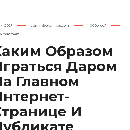
 4, 2025
admin@cuprimas.com
11000prod3
 a comment
Каким Образом
Играться Даром
На Главном
Интернет-
Странице И
Дубликате