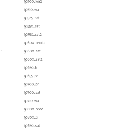
10500_wa2
10510_wa
10525_sat
10550_sat
10550_sat2
10600_prod2
е
10600_sat
10600_sat2
10650_tr
10655_pr
10700_pr
10700_sat
10710_wa
10800_prod
10800_tr
10850_sat