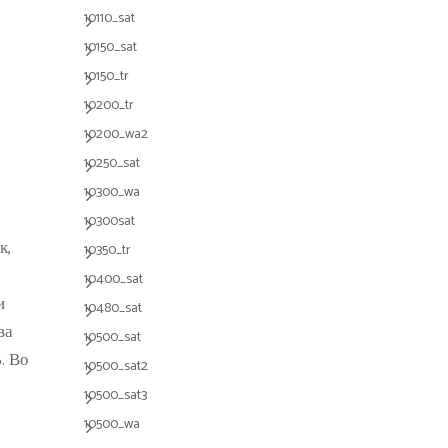
10110_sat
10150_sat
10150_tr
10200_tr
10200_wa2
10250_sat
10300_wa
10300sat
к,
10350_tr
10400_sat
и
10480_sat
ва
10500_sat
. Во
10500_sat2
10500_sat3
10500_wa