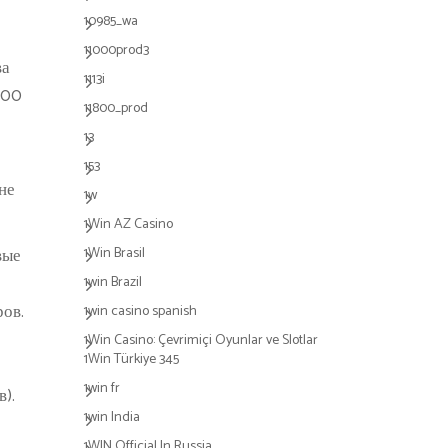
10985_wa
11000prod3
ва
1113i
000
11800_prod
13
153
не
1w
1Win AZ Casino
вые
1Win Brasil
1win Brazil
ов.
1win casino spanish
1Win Casino: Çevrimiçi Oyunlar ve Slotlar
1Win Türkiye 345
1win fr
).
1win India
1WIN Official In Russia