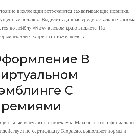
тоянно в коллекции встречаются захватывающие новинки,
ущенные недавно. Выделить данные среди остальных автом
стся по лейблу «New» в левом краю виджета. На
ормационных встреч эти тоже имеются.
формление В
иртуальном
эмблинге С
Премиями
циальный веб-сайт онлайн-клуба Максбетслотс официальны
т действует по сертификату Кюрасао, выполняет нормы и