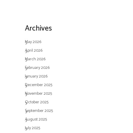
Archives
May 2026
April 2026
March 2026
February 2026
January 2026
December 2025
November 2025
October 2025
September 2025
August 2025
July 2025