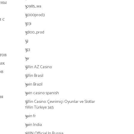
ены
10985_wa
11000prod3
 с
1113i
11800_prod
13
153
тов
1w
как
1Win AZ Casino
ов
1Win Brasil
1win Brazil
1win casino spanish
ия
1Win Casino: Çevrimiçi Oyunlar ve Slotlar
1Win Türkiye 345
1win fr
1win India
1WIN Official In Russia