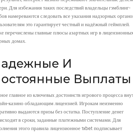
ери. Для избежания таких последствий владельцы гэмблинг-
бов намереваются следовать все указания надзорных органо
ьзователям это гарантирует честный и надёжный геймплей.
е перечислены главные плюсы азартных игр в лицензионны
рных домах.
адежные И
остоянные Выплаты
ное главное из ключевых достоинств игрового процесса вну
айн-казино обладающим лицензией. Игрокам неизменно
ративно выдаются призы без остатка. Поступление денег
исходит в сроки, заданные платежными системами. Для
олнения этого правила лицензионное 1xbet подписывает