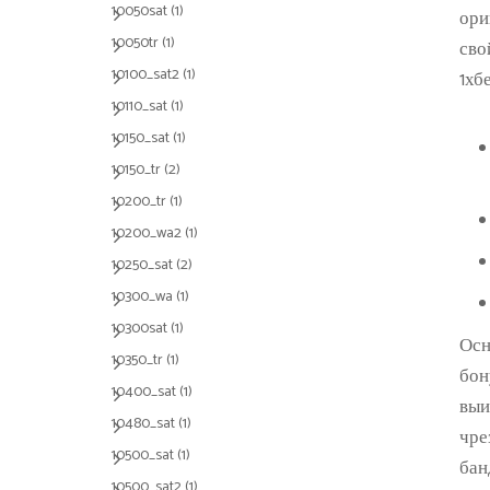
10050sat
(1)
ори
10050tr
(1)
сво
10100_sat2
(1)
1хб
10110_sat
(1)
10150_sat
(1)
10150_tr
(2)
10200_tr
(1)
10200_wa2
(1)
10250_sat
(2)
10300_wa
(1)
10300sat
(1)
Осн
10350_tr
(1)
бон
10400_sat
(1)
выи
10480_sat
(1)
чре
10500_sat
(1)
бан
10500_sat2
(1)