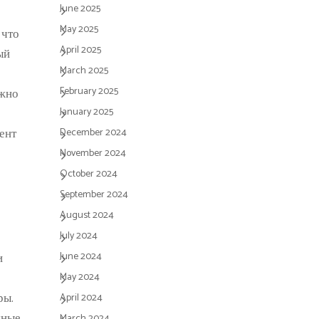
June 2025
May 2025
 что
April 2025
ый
March 2025
February 2025
ожно
January 2025
ент
December 2024
November 2024
October 2024
September 2024
August 2024
July 2024
о
и
June 2024
May 2024
ры.
April 2024
жные
March 2024