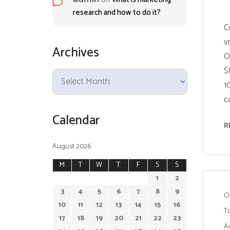
research and how to do it?
C
v
Archives
O
S
A
1
r
ca
c
Calendar
h
R
i
v
August 2026
e
M
T
W
T
F
S
S
s
1
2
3
4
5
6
7
8
9
Oc
10
11
12
13
14
15
16
To
17
18
19
20
21
22
23
A