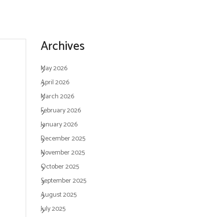
Archives
May 2026
April 2026
March 2026
February 2026
January 2026
December 2025
November 2025
October 2025
September 2025
August 2025
July 2025