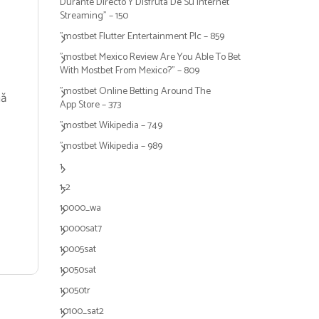
Durante Directo Y Disfruta De Su Internet
Streaming" – 150
"mostbet Flutter Entertainment Plc – 859
"mostbet Mexico Review Are You Able To Bet
With Mostbet From Mexico?" – 809
"‎mostbet Online Betting Around The
nă
App Store – 373
"mostbet Wikipedia – 749
"mostbet Wikipedia – 989
1
1-2
10000_wa
10000sat7
10005sat
10050sat
10050tr
10100_sat2