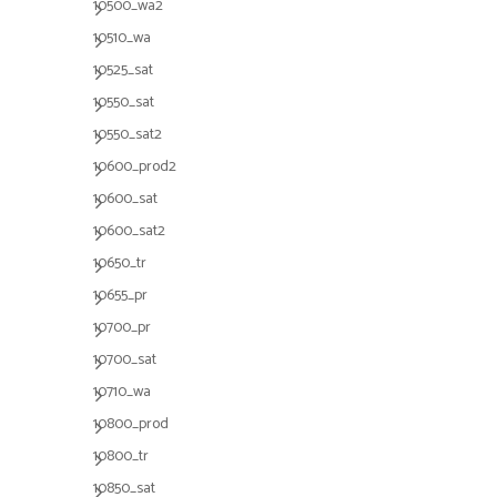
10500_wa2
10510_wa
10525_sat
10550_sat
10550_sat2
10600_prod2
10600_sat
10600_sat2
10650_tr
10655_pr
10700_pr
10700_sat
10710_wa
10800_prod
10800_tr
10850_sat