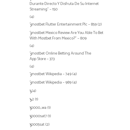
Durante Directo Y Disfruta De Su Internet
Streaming" – 150
(4)
"mostbet Flutter Entertainment Plc – 859
(2)
"mostbet Mexico Review Are You Able To Bet
With Mostbet From Mexico?" – 809
(4)
"‎mostbet Online Betting Around The
App Store – 373
(4)
"mostbet Wikipedia – 749
(4)
"mostbet Wikipedia – 989
(4)
1
(4)
1-2
(1)
10000_wa
(1)
10000sat7
(1)
10005sat
(2)