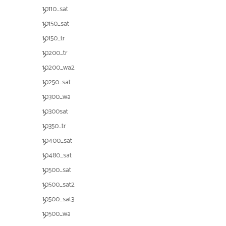
10110_sat
10150_sat
10150_tr
10200_tr
10200_wa2
10250_sat
10300_wa
10300sat
10350_tr
10400_sat
10480_sat
10500_sat
10500_sat2
10500_sat3
10500_wa