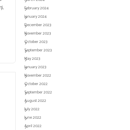
i,
February 2024
January 2024
December 2023
November 2023
October 2023
September 2023
May 2023
January 2023
November 2022
October 2022
September 2022
August 2022
July 2022
June 2022
April 2022