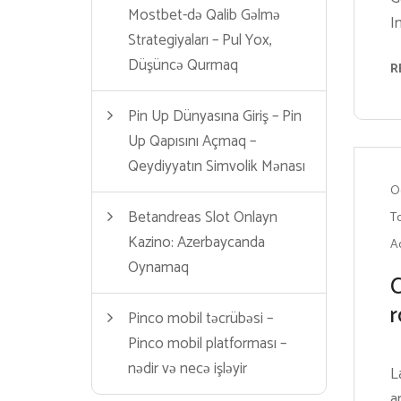
Mostbet-də Qalib Gəlmə
I
Strategiyaları – Pul Yox,
Düşüncə Qurmaq
R
Pin Up Dünyasına Giriş – Pin
Up Qapısını Açmaq –
Qeydiyyatın Simvolik Mənası
Oc
Betandreas Slot Onlayn
To
Kazino: Azerbaycanda
A
Oynamaq
C
r
Pinco mobil təcrübəsi –
Pinco mobil platforması –
nədir və necə işləyir
L
a