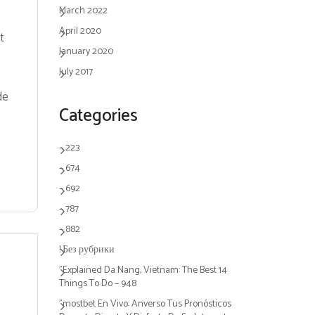
March 2022
April 2020
t
January 2020
July 2017
de
Categories
– 223
– 674
– 692
– 787
– 882
! Без рубрики
"Explained Da Nang, Vietnam: The Best 14
Things To Do – 948
"mostbet En Vivo: Anverso Tus Pronósticos