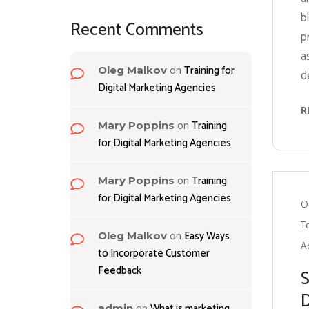
b
Recent Comments
p
a
on
Training for
Oleg Malkov
de
Digital Marketing Agencies
R
on
Training
Mary Poppins
for Digital Marketing Agencies
on
Training
Mary Poppins
for Digital Marketing Agencies
Oc
To
on
Easy Ways
Oleg Malkov
A
to Incorporate Customer
Feedback
S
on
What is marketing
admin