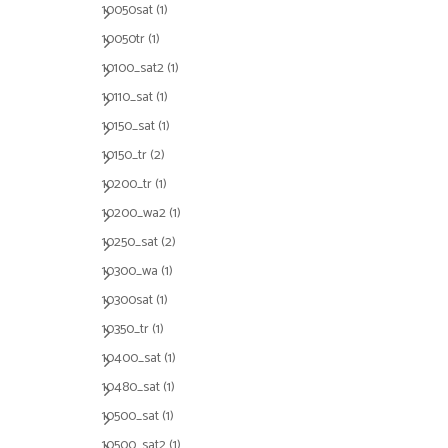
10050sat
(1)
10050tr
(1)
10100_sat2
(1)
10110_sat
(1)
10150_sat
(1)
10150_tr
(2)
10200_tr
(1)
10200_wa2
(1)
10250_sat
(2)
10300_wa
(1)
10300sat
(1)
10350_tr
(1)
10400_sat
(1)
10480_sat
(1)
10500_sat
(1)
10500_sat2
(1)