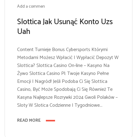
Add a comment
Slottica Jak Usunąć Konto Uzs
Uah
Content Turnieje Bonus Cybersports Którymi
Metodami Możesz Wpłacić I Wypłacić Depozyt W
Slottica? Slottica Casino On-line – Kasyno Na
Żywo Slottica Casino Pl: Twoje Kasyno Pełne
Emocji I Nagród! Jeśli Podoba Ci Się Slottica
Casino, Być Może Spodobają Ci Się Również Te
Kasyna Najlepsze Rozrywki 2024 Gwoli Polaków –
Sloty W Slotica Codzienne I Tygodniowe...
READ MORE