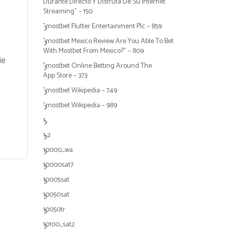
Durante Directo Y Disfruta De Su Internet
Streaming" – 150
e
"mostbet Flutter Entertainment Plc – 859
"mostbet Mexico Review Are You Able To Bet
With Mostbet From Mexico?" – 809
ie
"‎mostbet Online Betting Around The
App Store – 373
"mostbet Wikipedia – 749
"mostbet Wikipedia – 989
1
1-2
10000_wa
10000sat7
10005sat
10050sat
10050tr
10100_sat2