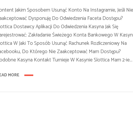
ontent Jakim Sposobem Usunąć Konto Na Instagramie, Jeśli Ni
aakceptować Dysponuję Do Odwiedzenia Faceta Dostępu?
lottica Dostawcy Aplikacji Do Odwiedzenia Kasyna Jak Się
arejestrować: Zakładanie Świeżego Konta Bankowego W Kasyn
lottica W Jaki To Sposób Usunąć Rachunek Rozliczeniowy Na
acebooku, Do Którego Nie Zaakceptować Mam Dostępu?
odobne Kasyna Kontakt Turnieje W Kasynie Slottica Mam 2-ie...
EAD MORE