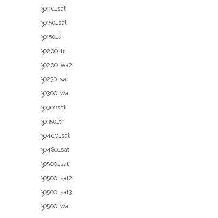
10110_sat
10150_sat
10150_tr
10200_tr
10200_wa2
10250_sat
10300_wa
10300sat
10350_tr
10400_sat
10480_sat
10500_sat
10500_sat2
10500_sat3
10500_wa