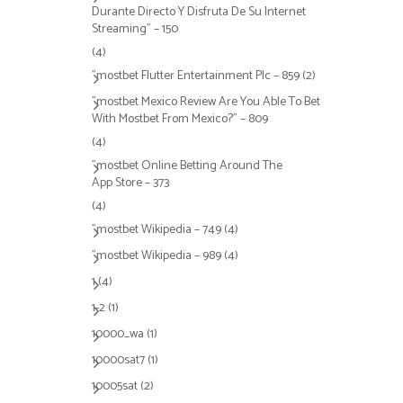
Durante Directo Y Disfruta De Su Internet
Streaming" – 150
(4)
"mostbet Flutter Entertainment Plc – 859
(2)
"mostbet Mexico Review Are You Able To Bet
With Mostbet From Mexico?" – 809
(4)
"‎mostbet Online Betting Around The
App Store – 373
(4)
"mostbet Wikipedia – 749
(4)
"mostbet Wikipedia – 989
(4)
1
(4)
1-2
(1)
10000_wa
(1)
10000sat7
(1)
10005sat
(2)