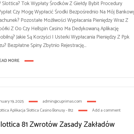
 Slottica? Tok Wypłaty Środków Z Giełdy Bybit Procedury
ypłat Czy Mogę Wypłacić Środki Bezpośrednio Na Mój Bankow
achunek? Pozostałe Możliwości Wypłacania Pieniędzy Wraz Z
półki Z Oo Czy Hellspin Casino Ma Dedykowaną Aplikację
obilną? Jakie Są Korzyści I Usterki Wypłacania Pieniędzy Z Ppk
zu? Bezpłatne Spiny Zbytnio Rejestrację...
EAD MORE
nuary 19, 2025
admin@cuprimas.com
ottica Aplikacja Slottica Casino Bonusy - 812
Add a comment
lottica 81 Zwrotów Zasady Zakładów