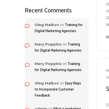
O
Recent Comments
U
O
W
on
Training for
Oleg Malkov
Digital Marketing Agencies
R
on
Training
Mary Poppins
for Digital Marketing Agencies
on
Training
Mary Poppins
for Digital Marketing Agencies
Ja
Sl
on
Easy Ways
Oleg Malkov
S
to Incorporate Customer
Feedback
C
on
What is marketing
admin