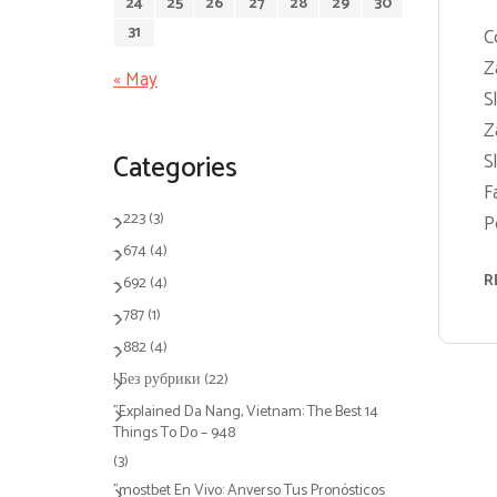
24
25
26
27
28
29
30
31
C
Z
« May
S
Z
Categories
S
F
– 223
(3)
P
– 674
(4)
R
– 692
(4)
– 787
(1)
– 882
(4)
! Без рубрики
(22)
"Explained Da Nang, Vietnam: The Best 14
Things To Do – 948
(3)
"mostbet En Vivo: Anverso Tus Pronósticos