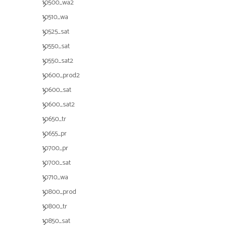
10500_wa2
10510_wa
10525_sat
10550_sat
10550_sat2
10600_prod2
10600_sat
10600_sat2
10650_tr
10655_pr
10700_pr
10700_sat
10710_wa
10800_prod
10800_tr
10850_sat