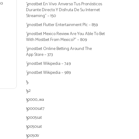
gо
"mostbet En Vivo: Anverso Tus Pronósticos
Durante Directo Y Disfruta De Su Internet
Streaming" – 150
"mostbet Flutter Entertainment Plc – 859
"mostbet Mexico Review Are You Able To Bet
With Mostbet From Mexico?" – 809
"‎mostbet Online Betting Around The
App Store – 373
"mostbet Wikipedia – 749
"mostbet Wikipedia – 989
1
1-2
10000_wa
10000sat7
10005sat
10050sat
10050tr