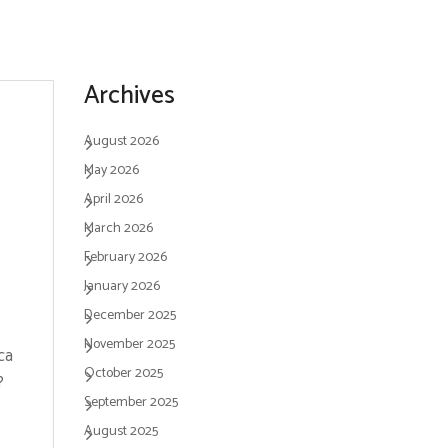
Archives
August 2026
May 2026
April 2026
March 2026
February 2026
January 2026
December 2025
November 2025
ca
October 2025
?
September 2025
August 2025