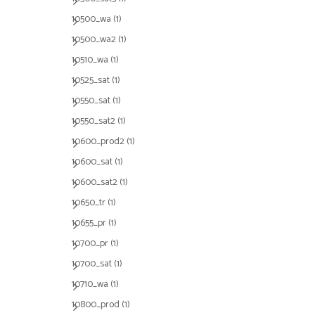
10500_wa
(1)
10500_wa2
(1)
10510_wa
(1)
10525_sat
(1)
10550_sat
(1)
10550_sat2
(1)
10600_prod2
(1)
10600_sat
(1)
10600_sat2
(1)
10650_tr
(1)
10655_pr
(1)
10700_pr
(1)
10700_sat
(1)
10710_wa
(1)
10800_prod
(1)