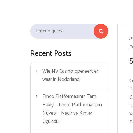
film izle
hacklink
Search for:
Ja
Cz
Recent Posts
S
Wie NV Casino opereert en
waar in Nederland
C
T
Pinco Platformasının Tam
G
Baxışı – Pinco Platformasının
T
Nüvəsi – Nədir və Kimlər
V
Üçündür
P