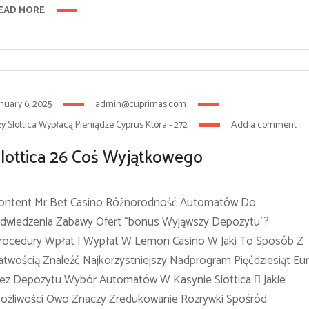
EAD MORE
nuary 6, 2025
admin@cuprimas.com
y Slottica Wypłacą Pieniądze Cyprus Która - 272
Add a comment
lottica 26 Coś Wyjątkowego
ontent Mr Bet Casino Różnorodność Automatów Do
dwiedzenia Zabawy Ofert “bonus Wyjąwszy Depozytu”?
rocedury Wpłat I Wypłat W Lemon Casino W Jaki To Sposób Z
atwością Znaleźć Najkorzystniejszy Nadprogram Pięćdziesiąt Eu
ez Depozytu Wybór Automatów W Kasynie Slottica ⃣ Jakie
ożliwości Owo Znaczy Zredukowanie Rozrywki Spośród