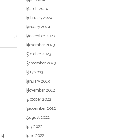
March 2024
February 2024
January 2024
December 2023
November 2023
October 2023
September 2023
May 2023
January 2023
November 2022
October 2022
September 2022
August 2022
July 2022
ną
June 2022