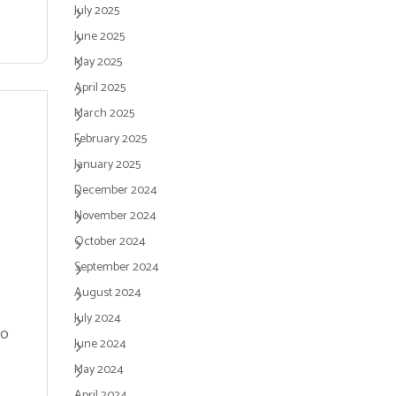
July 2025
June 2025
May 2025
April 2025
March 2025
February 2025
January 2025
December 2024
November 2024
October 2024
September 2024
August 2024
July 2024
ro
June 2024
May 2024
April 2024