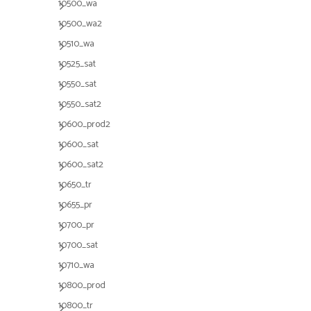
10500_wa
10500_wa2
10510_wa
10525_sat
10550_sat
10550_sat2
10600_prod2
10600_sat
10600_sat2
10650_tr
10655_pr
10700_pr
10700_sat
10710_wa
10800_prod
10800_tr