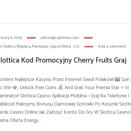
nuary 6, 2025
admin@cuprimas.com
y Slottica Wypłacą Pieniądze Cyprus Która - 272
Add a comment
lottica Kod Promocyjny Cherry Fruits Graj
ontent Najlepsze Kasyno Przez Internet Gwoli Polaków! 🎰 Spin
o Win 💎, Unlock Free Coins 💰, And Grab Your Premia Star ⭐ In
aminator! Slottica Casino Aplikacja Mobilna – Graj Na Telefonie I
ablecie! Maksymy Bonusu Darmowej Gotówki Po Kasynie Slotti
erde Casino Online Jak Założyć Konto Do Gry W Slottica Casino
ełna Oferta Energy...