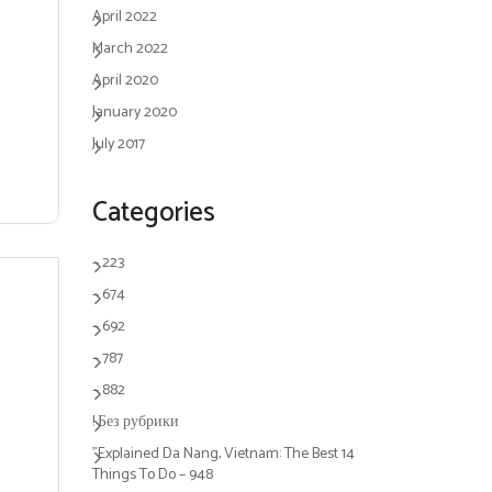
April 2022
March 2022
April 2020
January 2020
July 2017
Categories
– 223
– 674
– 692
– 787
– 882
! Без рубрики
"Explained Da Nang, Vietnam: The Best 14
Things To Do – 948