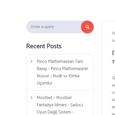
klink
film izle
hacklink
Search for:
Ap
A
Recent Posts
Г
Pinco Platformasının Tam
Baxışı – Pinco Platformasının
Nüvəsi – Nədir və Kimlər
Х
Üçündür
о
с
Mostbet – Mostbet
н
Fantaziya İdmanı – Sadəcə
к
Oyun Değil, Sistem –
н