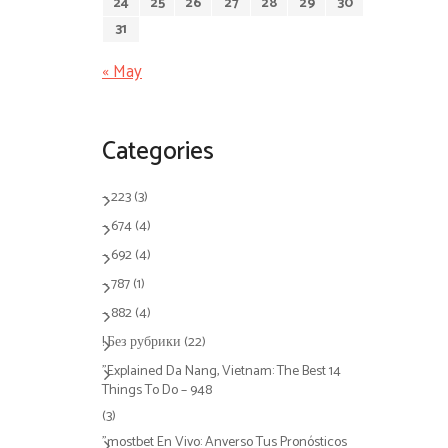
24
25
26
27
28
29
30
31
« May
Categories
– 223
(3)
– 674
(4)
– 692
(4)
– 787
(1)
– 882
(4)
! Без рубрики
(22)
"Explained Da Nang, Vietnam: The Best 14
Things To Do – 948
(3)
"mostbet En Vivo: Anverso Tus Pronósticos