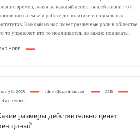
ревних времен, влияя на каждый аспект нашей жизни – от
тношений в семье и работе до политики и социальных
нститутов. Каждый из нас имеет различные роли в обществе:
то-то управляет, кто-то подчиняется, но важно понимать,...
EAD MORE
nuary 16, 2025
admin@cuprimas.com
2218
dd a comment
акие размеры действительно ценят
женщины?