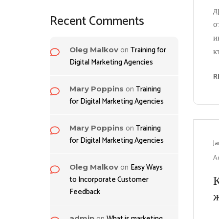
д
Recent Comments
о
и
on
Training for
Oleg Malkov
к
Digital Marketing Agencies
R
on
Training
Mary Poppins
for Digital Marketing Agencies
on
Training
Mary Poppins
for Digital Marketing Agencies
Ja
A
on
Easy Ways
Oleg Malkov
К
to Incorporate Customer
Feedback
on
What is marketing
admin