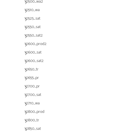
10500_wa2
10510_wa
10525_sat
10550_sat
10550_sat2
10600_prod2
10600_sat
10600_sat2
10650_tr
10655_pr
10700_pr
10700_sat
10710_wa
10800_prod
10800_tr
10850_sat