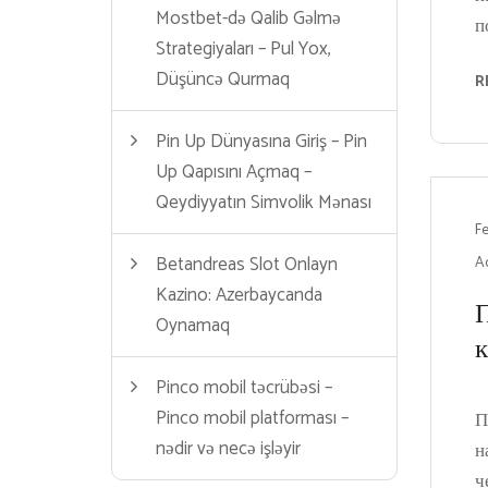
Mostbet-də Qalib Gəlmə
п
Strategiyaları – Pul Yox,
Düşüncə Qurmaq
R
Pin Up Dünyasına Giriş – Pin
Up Qapısını Açmaq –
Qeydiyyatın Simvolik Mənası
Fe
Betandreas Slot Onlayn
A
Kazino: Azerbaycanda
П
Oynamaq
к
ч
Pinco mobil təcrübəsi –
Pinco mobil platforması –
П
nədir və necə işləyir
н
ч