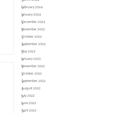
February 2024
January 2024
December 2023
November 2023
October 2023
September 2023
May 2023
January 2023
November 2022
October 2022
September 2022
August 2022
July 2022
June 2022
April 2022