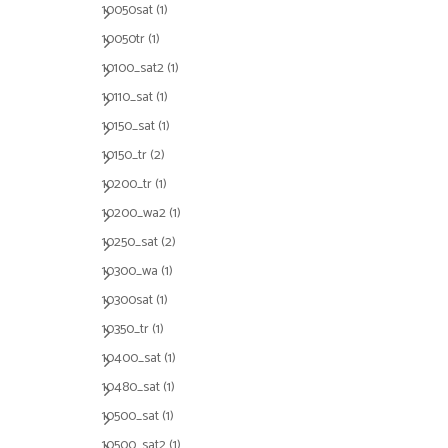
10050sat
(1)
10050tr
(1)
10100_sat2
(1)
10110_sat
(1)
10150_sat
(1)
10150_tr
(2)
10200_tr
(1)
10200_wa2
(1)
10250_sat
(2)
10300_wa
(1)
10300sat
(1)
10350_tr
(1)
10400_sat
(1)
10480_sat
(1)
10500_sat
(1)
10500_sat2
(1)