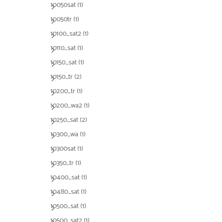
10050sat
(1)
10050tr
(1)
10100_sat2
(1)
10110_sat
(1)
10150_sat
(1)
10150_tr
(2)
10200_tr
(1)
10200_wa2
(1)
10250_sat
(2)
10300_wa
(1)
10300sat
(1)
10350_tr
(1)
10400_sat
(1)
10480_sat
(1)
10500_sat
(1)
10500_sat2
(1)