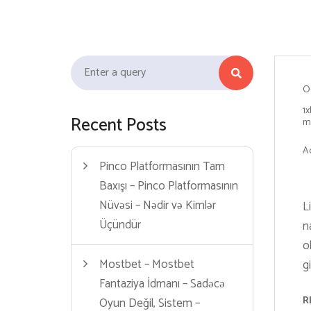
link
film izle
hacklink
Search for:
Oc
1x
Recent Posts
me
A
Pinco Platformasının Tam
Baxışı – Pinco Platformasının
Nüvəsi – Nədir və Kimlər
L
Üçündür
n
o
Mostbet – Mostbet
g
Fantaziya İdmanı – Sadəcə
R
Oyun Değil, Sistem –