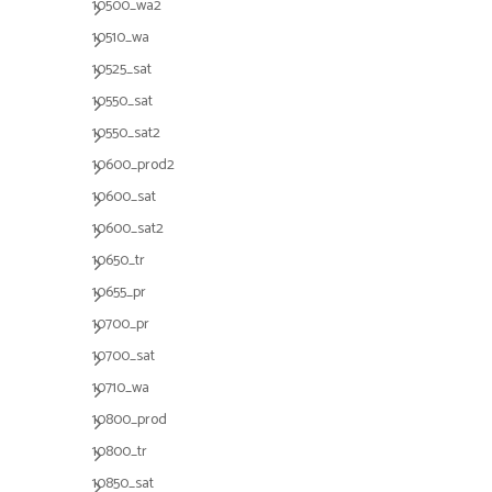
10500_wa2
10510_wa
10525_sat
10550_sat
10550_sat2
10600_prod2
10600_sat
10600_sat2
10650_tr
10655_pr
10700_pr
10700_sat
10710_wa
10800_prod
10800_tr
10850_sat