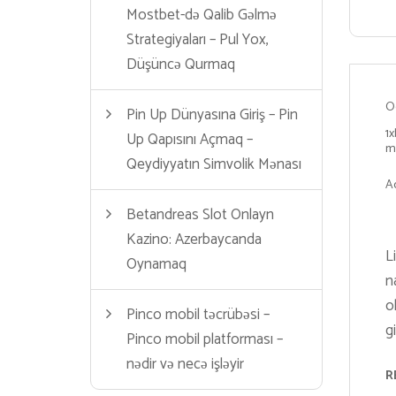
Mostbet-də Qalib Gəlmə
Strategiyaları – Pul Yox,
Düşüncə Qurmaq
Oc
Pin Up Dünyasına Giriş – Pin
1x
Up Qapısını Açmaq –
me
Qeydiyyatın Simvolik Mənası
A
Betandreas Slot Onlayn
Kazino: Azerbaycanda
L
Oynamaq
n
o
Pinco mobil təcrübəsi –
gi
Pinco mobil platforması –
nədir və necə işləyir
R