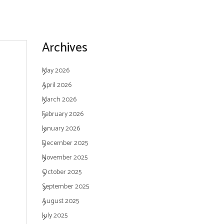
Archives
May 2026
April 2026
March 2026
February 2026
January 2026
December 2025
November 2025
October 2025
September 2025
August 2025
July 2025