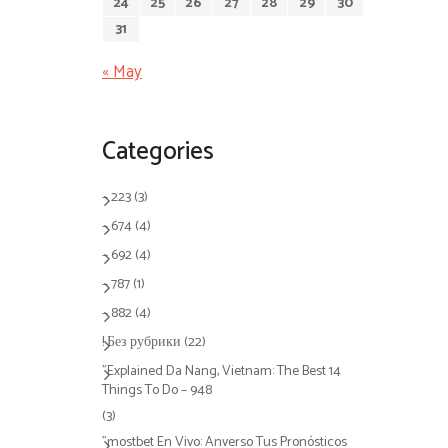
24
25
26
27
28
29
30
31
« May
Categories
– 223
(3)
– 674
(4)
– 692
(4)
– 787
(1)
– 882
(4)
! Без рубрики
(22)
"Explained Da Nang, Vietnam: The Best 14
Things To Do – 948
(3)
"mostbet En Vivo: Anverso Tus Pronósticos