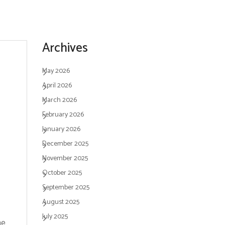
Archives
May 2026
April 2026
March 2026
February 2026
January 2026
December 2025
November 2025
October 2025
September 2025
August 2025
July 2025
ne