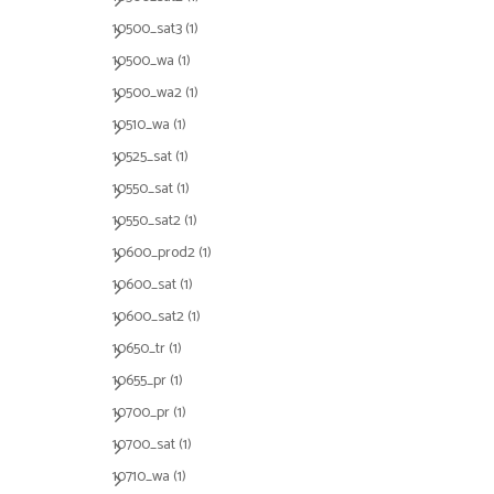
10500_sat3
(1)
10500_wa
(1)
10500_wa2
(1)
10510_wa
(1)
10525_sat
(1)
10550_sat
(1)
10550_sat2
(1)
10600_prod2
(1)
10600_sat
(1)
10600_sat2
(1)
10650_tr
(1)
10655_pr
(1)
10700_pr
(1)
10700_sat
(1)
10710_wa
(1)