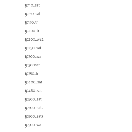
10110_sat
10150_sat
10150_tr
10200_tr
10200_wa2
10250_sat
10300_wa
10300sat
10350_tr
10400_sat
10480_sat
10500_sat
10500_sat2
10500_sat3
10500_wa