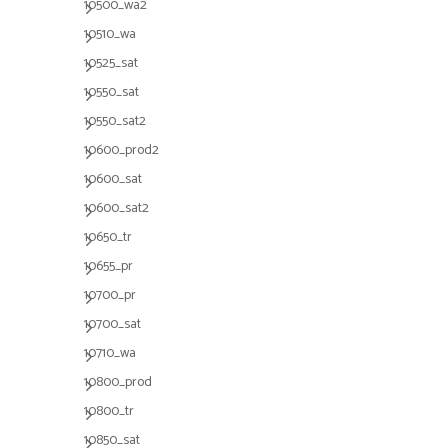
10500_wa2
10510_wa
10525_sat
10550_sat
10550_sat2
10600_prod2
10600_sat
10600_sat2
10650_tr
10655_pr
10700_pr
10700_sat
10710_wa
10800_prod
10800_tr
10850_sat