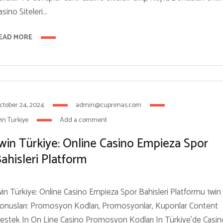
sino Siteleri...
EAD MORE
ctober 24, 2024
admin@cuprimas.com
in Turkiye
Add a comment
win Türkiye: Online Casino Empieza Spor
ahisleri Platform
win Türkiye: Online Casino Empieza Spor Bahisleri Platformu 1win
onusları: Promosyon Kodları, Promosyonlar, Kuponlar Content
estek In On Line Casino Promosyon Kodları In Türkiye’de Casin