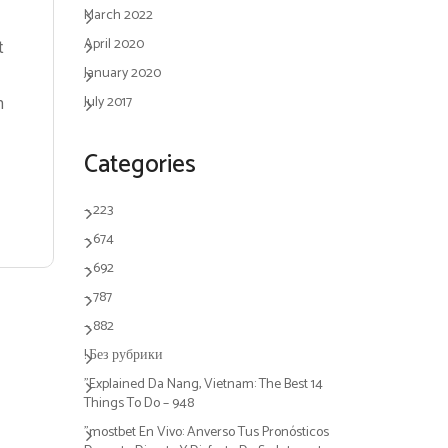
March 2022
April 2020
t
January 2020
n
July 2017
Categories
– 223
– 674
– 692
– 787
– 882
! Без рубрики
"Explained Da Nang, Vietnam: The Best 14
Things To Do – 948
"mostbet En Vivo: Anverso Tus Pronósticos