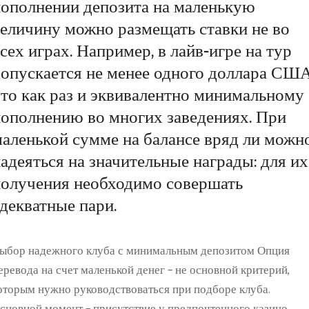
ополнении депозита на маленькую
еличину можно размещать ставки не во
сех играх. Например, в лайв-игре на тур
опускается не менее одного доллара США
то как раз и эквивалентно минимальному
ополнению во многих заведениях. При
аленькой сумме на балансе вряд ли можн
адеяться на значительные награды: для их
олучения необходимо совершать
декватные пари.
ыбор надежного клуба с минимальным депозитом Опция
еревода на счет маленькой денег – не основной критерий,
оторым нужно руководствоваться при подборе клуба.