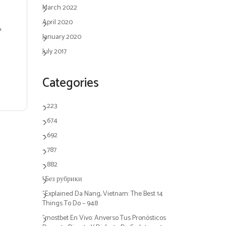
March 2022
April 2020
ь
January 2020
July 2017
Categories
– 223
– 674
– 692
– 787
– 882
! Без рубрики
"Explained Da Nang, Vietnam: The Best 14
Things To Do – 948
"mostbet En Vivo: Anverso Tus Pronósticos