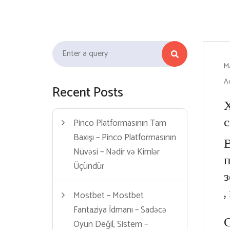
k
film izle
hacklink
Search for:
Ma
A
Recent Posts
Х
с
Pinco Platformasının Tam
Baxışı – Pinco Platformasının
В
Nüvəsi – Nədir və Kimlər
п
Üçündür
з
к
,
Mostbet – Mostbet
п
Fantaziya İdmanı – Sadəcə
С
к
Oyun Değil, Sistem –