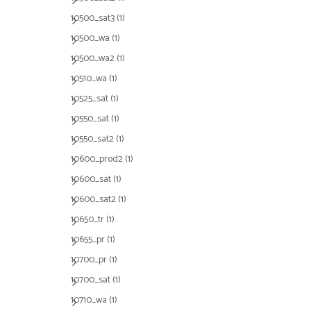
10500_sat3
(1)
10500_wa
(1)
10500_wa2
(1)
10510_wa
(1)
10525_sat
(1)
10550_sat
(1)
10550_sat2
(1)
10600_prod2
(1)
10600_sat
(1)
10600_sat2
(1)
10650_tr
(1)
10655_pr
(1)
10700_pr
(1)
10700_sat
(1)
10710_wa
(1)