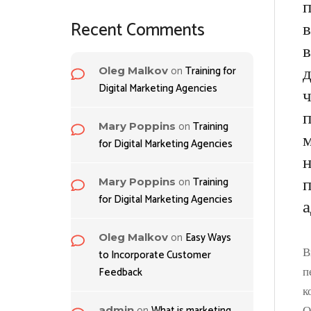
п
в
Recent Comments
в
д
on
Training for
Oleg Malkov
Digital Marketing Agencies
ч
п
on
Training
Mary Poppins
м
for Digital Marketing Agencies
н
п
on
Training
Mary Poppins
for Digital Marketing Agencies
а
on
Easy Ways
Oleg Malkov
В
to Incorporate Customer
п
Feedback
к
on
What is marketing
admin