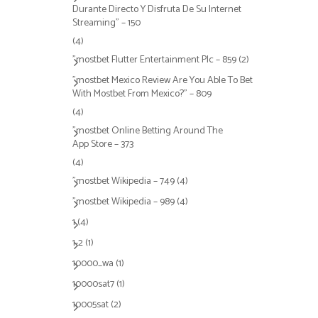
Durante Directo Y Disfruta De Su Internet
Streaming" – 150
(4)
"mostbet Flutter Entertainment Plc – 859
(2)
"mostbet Mexico Review Are You Able To Bet
With Mostbet From Mexico?" – 809
(4)
"‎mostbet Online Betting Around The
App Store – 373
(4)
"mostbet Wikipedia – 749
(4)
"mostbet Wikipedia – 989
(4)
1
(4)
1-2
(1)
10000_wa
(1)
10000sat7
(1)
10005sat
(2)