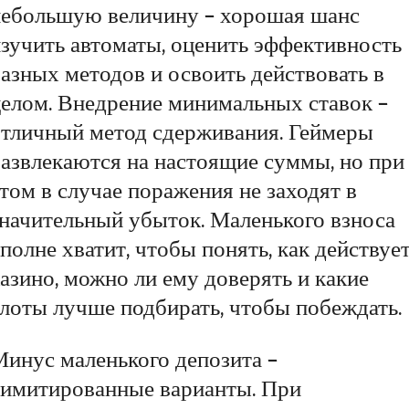
ебольшую величину – хорошая шанс
апуска развлечения. Больше всего казино 
зучить автоматы, оценить эффективность
инимальным депозитом, например,
азных методов и освоить действовать в
елом. Внедрение минимальных ставок –
тличный метод сдерживания. Геймеры
азвлекаются на настоящие суммы, но при
том в случае поражения не заходят в
начительный убыток. Маленького взноса
полне хватит, чтобы понять, как действуе
азино, можно ли ему доверять и какие
лоты лучше подбирать, чтобы побеждать.
инус маленького депозита –
имитированные варианты. При