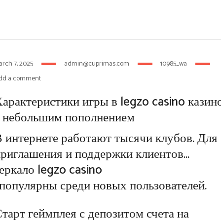
rch 7, 2025
admin@cuprimas.com
10985_wa
dd a comment
арактеристики игры в legzo casino казин
 небольшим пополнением
 интернете работают тысячи клубов. Для
риглашения и поддержки клиентов
площадки непрерывно расширяют
еркало legzo casino
оллекцию автоматов, распространяют
 популярны среди новых пользователей.
оощрения, а также уменьшают сумму,
тарт геймплея с депозитом счета на
оторую нужно перевести на счет для