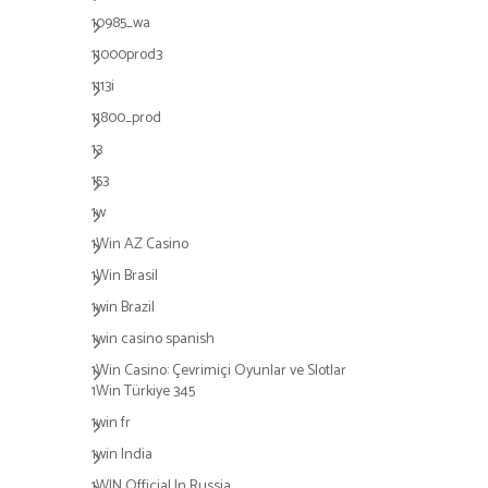
10985_wa
11000prod3
1113i
11800_prod
13
153
1w
1Win AZ Casino
1Win Brasil
1win Brazil
1win casino spanish
1Win Casino: Çevrimiçi Oyunlar ve Slotlar
1Win Türkiye 345
1win fr
1win India
1WIN Official In Russia