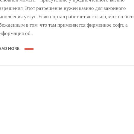
сновной момент – присутствие у предпочтенного казино
азрешения. Этот разрешение нужен казино для законного
ыполнения услуг. Если портал работает легально, можно быт
бежденным в том, что там применяется фирменное софт, а
нформация об...
EAD MORE