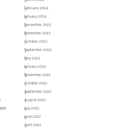
February 2024
January 2024
December 2023
November 2023
October 2023
September 2023
May 2023
January 2023
November 2022
October 2022
September 2022
n
August 2022
rir.
July 2022
June 2022
April 2022