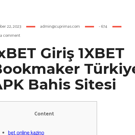
ber 22, 2023
admin@cuprimas.com
- 674
 a comment
xBET Giriş 1XBET
Bookmaker Türkiy
PK Bahis Sitesi
Content
bet online kazino