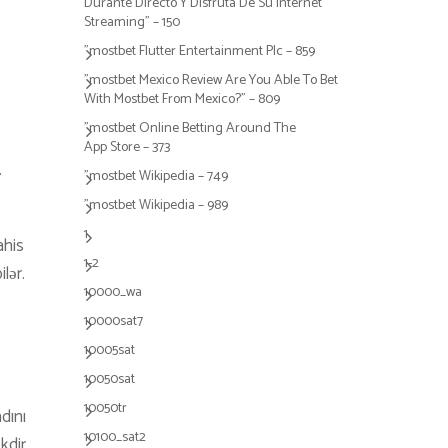
Durante Directo Y Disfruta De Su Internet
Streaming" – 150
"mostbet Flutter Entertainment Plc – 859
"mostbet Mexico Review Are You Able To Bet
With Mostbet From Mexico?" – 809
"‎mostbet Online Betting Around The
App Store – 373
.
"mostbet Wikipedia – 749
"mostbet Wikipedia – 989
1
ahis
1-2
lər.
10000_wa
10000sat7
10005sat
10050sat
10050tr
dını
10100_sat2
kdir.