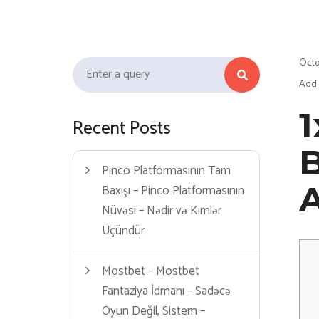
ilm izle
hacklink
Octo
Search for:
Add
1
Recent Posts
Pinco Platformasının Tam
A
Baxışı – Pinco Platformasının
Nüvəsi – Nədir və Kimlər
Üçündür
Mostbet – Mostbet
Fantaziya İdmanı – Sadəcə
Oyun Değil, Sistem –