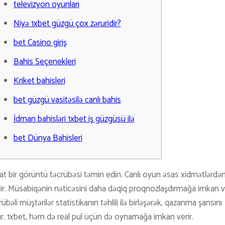
televizyon oyunları
Niyə 1xbet güzgü çox zəruridir?
bet Casino giriş
Bahis Seçenekleri
Kriket bahisleri
bet güzgü vasitəsilə canlı bahis
İdman bahisləri 1xbet iş güzgüsü ilə
bet Dünya Bahisleri
t bir görüntü təcrübəsi təmin edin. Canlı oyun əsas xidmətlərdə
dir. Müsabiqənin nəticəsini daha dəqiq proqnozlaşdırmağa imkan ve
übəli müştərilər statistikanın təhlili ilə birləşərək, qazanma şansını
rır. 1xbet, həm də real pul üçün də oynamağa imkan verir.