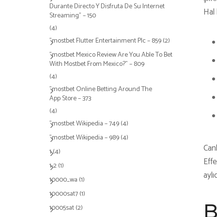
Durante Directo Y Disfruta De Su Internet
Hal 
Streaming" – 150
(4)
"mostbet Flutter Entertainment Plc – 859
(2)
"mostbet Mexico Review Are You Able To Bet
With Mostbet From Mexico?" – 809
(4)
"‎mostbet Online Betting Around The
App Store – 373
(4)
"mostbet Wikipedia – 749
(4)
"mostbet Wikipedia – 989
(4)
Canl
1
(4)
Effe
1-2
(1)
aylı
10000_wa
(1)
10000sat7
(1)
B
10005sat
(2)