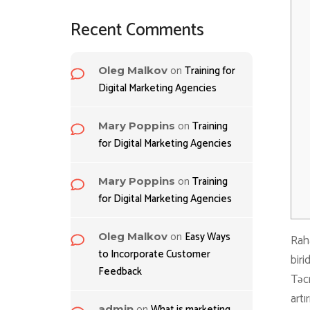
Recent Comments
on
Training for
Oleg Malkov
Digital Marketing Agencies
on
Training
Mary Poppins
for Digital Marketing Agencies
on
Training
Mary Poppins
for Digital Marketing Agencies
on
Easy Ways
Oleg Malkov
Raha
to Incorporate Customer
biri
Feedback
Təcr
artı
on
What is marketing
admin