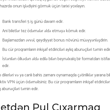
hazırda onun işlədiyini görmək üçün tarixi yoxlayın.
Bank transferi 5 iş günü davam edir.
Ani biletlər tez ödəmələr əldə etməyə kömək edir.
Başlamazdan əvvəl, qeydiyyat bonus növünü müəyyənləşdirin.
Bu cür proqramların inkişaf etdiriciləri aylıq abunəçiləri təmin edir
İstənilən ölkədən əldə edilə bilən beynəlxalq bir formatdan istifa
edir.
ı dilerləri və ya canlı bahis zamanı oynamaqda çətinliklər yarana bil
ktiv VPN üçün ödəməlisiniz. Bu cür proqramların inkişaf etdiricilər
q abunəçiləri təmin edir.
etdən Pul Çıxarmaq