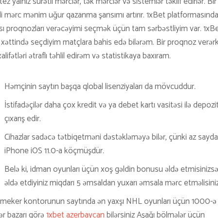
tez yalnız sürətli mərclər, tək mərclər və sistemlər təklif edirlər. Bi
li mərc mənim uğur qazanma şansımı artırır. 1xBet platformasınd
sı proqnozları verəcəyimi seçmək üçün tam sərbəstliyim var. 1xB
 xəttində seçdiyim matçlara bahis edə bilərəm. Bir proqnoz verər
lifətləri ətraflı təhlil edirəm və statistikaya baxıram.
Həmçinin saytın başqa qlobal lisenziyaları da mövcuddur.
İstifadəçilər daha çox kredit və ya debet kartı vasitəsi ilə depozit
çıxarış edir.
Cihazlar sadəcə tətbiqetməni dəstəkləməyə bilər, çünki az sayda
iPhone iOS 11.0-a köçmüşdür.
Belə ki, idman oyunları üçün xoş gəldin bonusu əldə etmisinizsə
əldə etdiyiniz miqdarı 5 əmsaldan yuxarı əmsala mərc etməlisiniz
meker kontorunun saytında ən yaxşı NHL oyunları üçün 1000-ə
ər bazarı görə
1xbet azerbaycan
bilərsiniz Aşağı bölmələr üçün