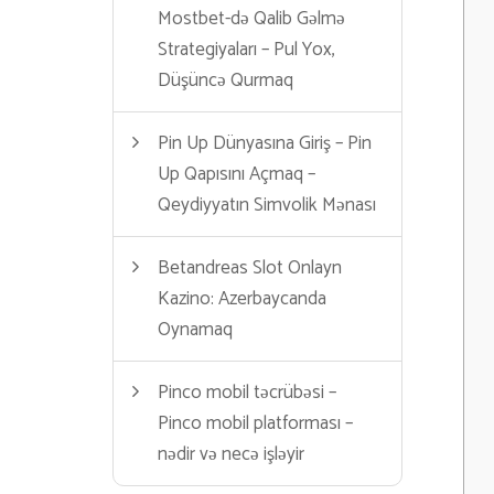
Mostbet-də Qalib Gəlmə
Strategiyaları – Pul Yox,
Düşüncə Qurmaq
Pin Up Dünyasına Giriş – Pin
Up Qapısını Açmaq –
Qeydiyyatın Simvolik Mənası
Betandreas Slot Onlayn
Kazino: Azerbaycanda
Oynamaq
Pinco mobil təcrübəsi –
Pinco mobil platforması –
nədir və necə işləyir