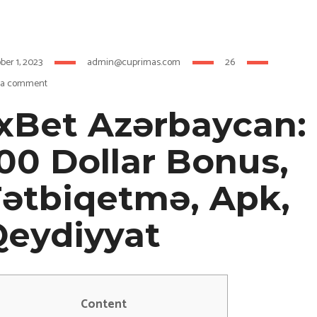
ber 1, 2023
admin@cuprimas.com
26
 a comment
xBet Azərbaycan:
00 Dollar Bonus,
ətbiqetmə, Apk,
eydiyyat
Content