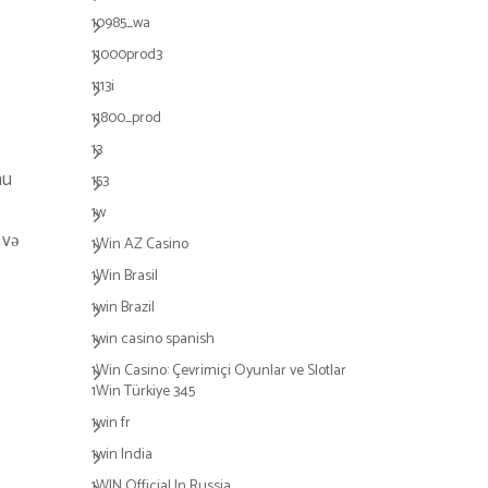
10985_wa
11000prod3
1113i
11800_prod
13
nu
153
1w
 və
1Win AZ Casino
1Win Brasil
1win Brazil
1win casino spanish
1Win Casino: Çevrimiçi Oyunlar ve Slotlar
1Win Türkiye 345
1win fr
1win India
1WIN Official In Russia