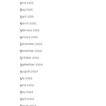
June 2025
May 2025
April 2025
March 2025
February 2025
January 2025
December 2024
November 2024
October 2024
September 2024
August 2024
July 2024
June 2024
May 2024
April 2024
March 2024