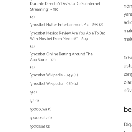
Durante Directo Y Disfruta De Su Internet
nömr
Streaming" – 150
yara
(4)
adre
"mostbet Flutter Entertainment Plc – 859
(2)
məl
"mostbet Mexico Review Are You Able To Bet
məlu
With Mostbet From Mexico?" – 809
(4)
"‎mostbet Online Betting Around The
1xB
App Store – 373
üstü
(4)
zəng
"mostbet Wikipedia – 749
(4)
olar
"mostbet Wikipedia – 989
(4)
növl
1
(4)
1-2
(1)
be
10000_wa
(1)
10000sat7
(1)
Digə
10005sat
(2)