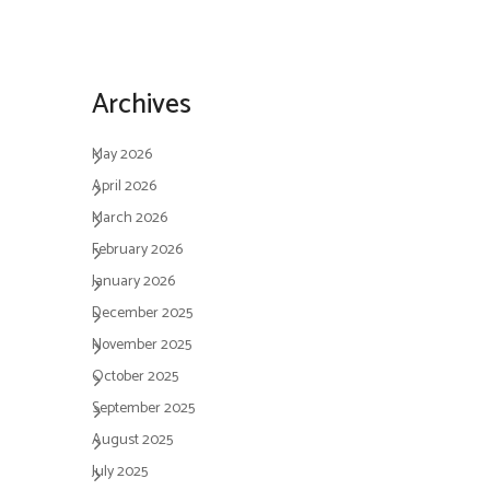
Archives
May 2026
April 2026
March 2026
February 2026
January 2026
December 2025
November 2025
October 2025
September 2025
August 2025
July 2025