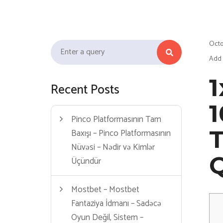
lm izle
hacklink
Octo
Search for:
Add
1
Recent Posts
1
Pinco Platformasının Tam
T
Baxışı – Pinco Platformasının
Nüvəsi – Nədir və Kimlər
Q
Üçündür
Mostbet – Mostbet
Fantaziya İdmanı – Sadəcə
Oyun Değil, Sistem –