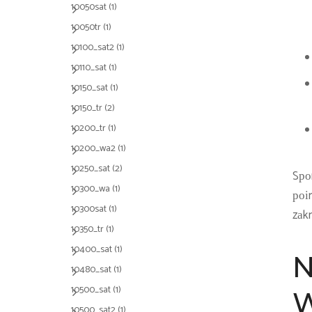
10050sat
(1)
10050tr
(1)
10100_sat2
(1)
10110_sat
(1)
10150_sat
(1)
10150_tr
(2)
10200_tr
(1)
10200_wa2
(1)
10250_sat
(2)
Sроr
10300_wa
(1)
роіn
10300sat
(1)
zаkr
10350_tr
(1)
10400_sat
(1)
N
10480_sat
(1)
10500_sat
(1)
W
10500_sat2
(1)