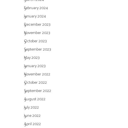
February 2024
January 2024
December 2023
November 2023
October 2023
September 2023
May 2023
January 2023
November 2022
October 2022
September 2022
August 2022
July 2022
June 2022
April 2022