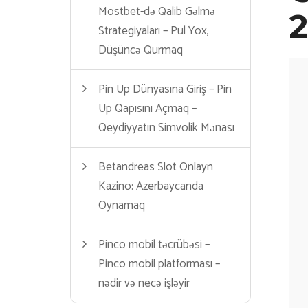
Mostbet-də Qalib Gəlmə
Strategiyaları – Pul Yox,
Düşüncə Qurmaq
Pin Up Dünyasına Giriş – Pin
Up Qapısını Açmaq –
Qeydiyyatın Simvolik Mənası
Betandreas Slot Onlayn
Kazino: Azerbaycanda
Oynamaq
Pinco mobil təcrübəsi –
Pinco mobil platforması –
nədir və necə işləyir