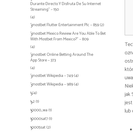
Durante Directo Y Disfruta De Su Internet
Streaming" – 150
(4)
"mostbet Flutter Entertainment Plc – 859
(2)
"mostbet Mexico Review Are You Able To Bet
With Mostbet From Mexico?" – 809
Tec
(4)
ozn
"‎mostbet Online Betting Around The
App Store – 373
ost
(4)
któ
"mostbet Wikipedia – 749
(4)
uwag
"mostbet Wikipedia – 989
(4)
Niek
1
(4)
jak 
1-2
(1)
jes
10000_wa
(1)
lub
10000sat7
(1)
10005sat
(2)