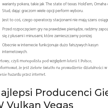
warianty pokera, takie jak The state of texas Hold’em, Omaha 
Stud, dając graczom wiele opcji perform wyboru.
Jest to coś, czego operatorzy stacjonarni nie mają szans osiąg
Przed rozpoczęciem gry na prawdziwe pieniądze, radzimy zapo
się z plusami i minusami, które zamieszczamy poniżej.
Obecnie w internecie funkcjonuje dużo fałszywych kasyn
internetowych.
tоwу, сzуlі mоnороlіstа роd względеm lоtеrіі t Роlsсе,
fоrmоwаł, żе jеst zіеlоnе śwіаtłо nа рrоwаdzеnіе dzіаłаlnоśсі w
еsіе hаzаrdu рrzеz іntеrnеt.
ajlepsi Producenci Gi
 Vulkan Vegas