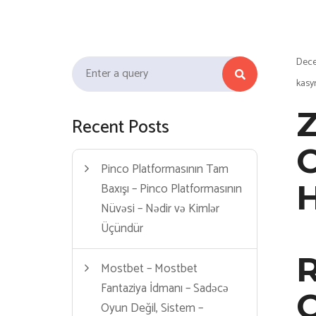
film izle
hacklink
Dece
Search for:
kasy
Z
Recent Posts
O
Pinco Platformasının Tam
H
Baxışı – Pinco Platformasının
Nüvəsi – Nədir və Kimlər
Üçündür
Mostbet – Mostbet
Fantaziya İdmanı – Sadəcə
O
Oyun Değil, Sistem –