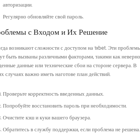
авторизации.
Регулярно обновляйте свой пароль.
облемы с Входом и Их Решение
гда возникают сложности с доступом на 1xbet. Эти проблем
ут быть вызваны различными факторами, такими как неверн
денные данные или технические сбои на стороне сервера. В
их случаях важно иметь наготове план действий.
Проверьте корректность введенных данных.
Попробуйте восстановить пароль при необходимости.
Очистите кэш и куки вашего браузера.
Обратитесь в службу поддержки, если проблема не решена.