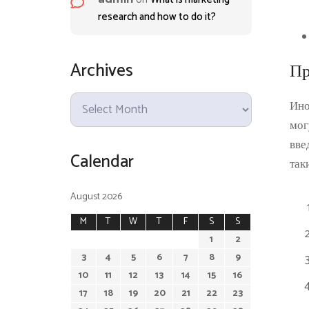
research and how to do it?
Archives
Пр
A
Ино
r
мог
c
вве
Calendar
h
так
i
v
August 2026
e
M
T
W
T
F
S
S
s
1
2
3
4
5
6
7
8
9
10
11
12
13
14
15
16
17
18
19
20
21
22
23