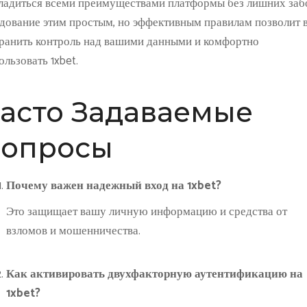
ладиться всеми преимуществами платформы без лишних забо
дование этим простым, но эффективным правилам позволит 
ранить контроль над вашими данными и комфортно
ользовать 1xbet.
асто Задаваемые
опросы
Почему важен надежный вход на 1xbet?
Это защищает вашу личную информацию и средства от
взломов и мошенничества.
Как активировать двухфакторную аутентификацию на
1xbet?