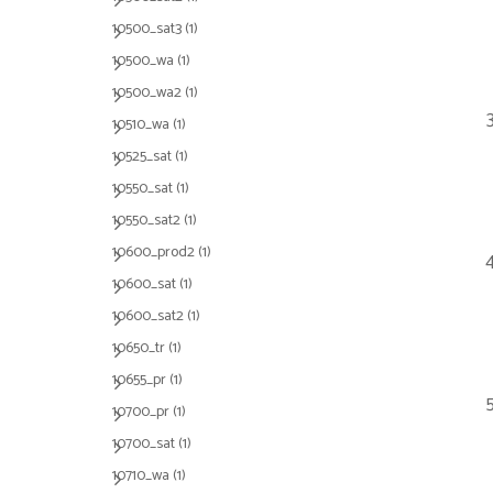
10500_sat3
(1)
10500_wa
(1)
10500_wa2
(1)
10510_wa
(1)
10525_sat
(1)
10550_sat
(1)
10550_sat2
(1)
10600_prod2
(1)
10600_sat
(1)
10600_sat2
(1)
10650_tr
(1)
10655_pr
(1)
10700_pr
(1)
10700_sat
(1)
10710_wa
(1)