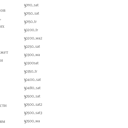
10110_sat
мов
10150_sat
,
10150_tr
их
10200_tr
10200_wa2
10250_sat
ожет
10300_wa
ри
10300sat
10350_tr
10400_sat
10480_sat
10500_sat
сти
10500_sat2
10500_sat3
лям
10500_wa