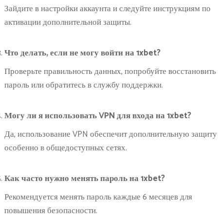
Зайдите в настройки аккаунта и следуйте инструкциям по
активации дополнительной защиты.
Что делать, если не могу войти на 1xbet?
Проверьте правильность данных, попробуйте восстановить
пароль или обратитесь в службу поддержки.
Могу ли я использовать VPN для входа на 1xbet?
Да, использование VPN обеспечит дополнительную защиту
особенно в общедоступных сетях.
Как часто нужно менять пароль на 1xbet?
Рекомендуется менять пароль каждые 6 месяцев для
повышения безопасности.