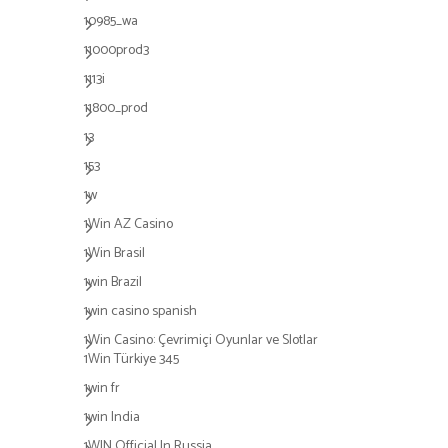
10985_wa
11000prod3
1113i
11800_prod
13
153
1w
1Win AZ Casino
1Win Brasil
1win Brazil
1win casino spanish
1Win Casino: Çevrimiçi Oyunlar ve Slotlar
1Win Türkiye 345
1win fr
1win India
1WIN Official In Russia