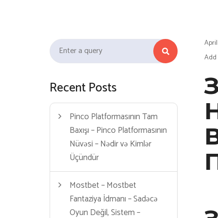
orum
hacklink
film izle
hacklink
April
Search for:
Add
Recent Posts
Pinco Platformasının Tam
Baxışı – Pinco Platformasının
Nüvəsi – Nədir və Kimlər
Üçündür
Mostbet – Mostbet
Fantaziya İdmanı – Sadəcə
Oyun Değil, Sistem –