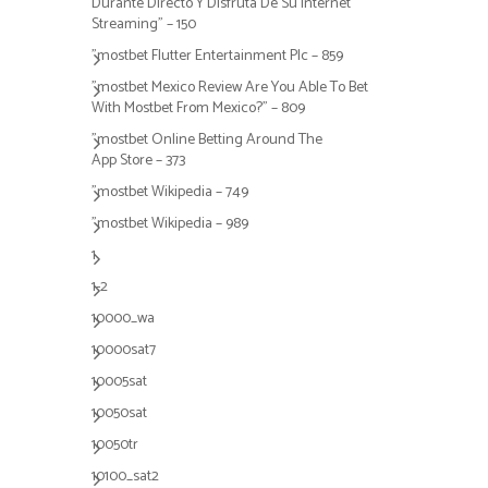
Durante Directo Y Disfruta De Su Internet
Streaming" – 150
"mostbet Flutter Entertainment Plc – 859
"mostbet Mexico Review Are You Able To Bet
With Mostbet From Mexico?" – 809
"‎mostbet Online Betting Around The
App Store – 373
"mostbet Wikipedia – 749
"mostbet Wikipedia – 989
1
1-2
10000_wa
10000sat7
10005sat
10050sat
10050tr
10100_sat2