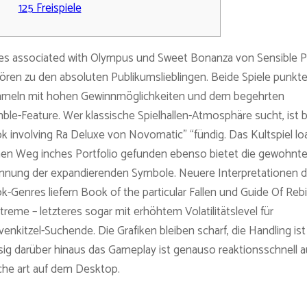
125 Freispiele
es associated with Olympus und Sweet Bonanza von Sensible P
ören zu den absoluten Publikumslieblingen. Beide Spiele punkt
meln mit hohen Gewinnmöglichkeiten und dem begehrten
ble-Feature. Wer klassische Spielhallen-Atmosphäre sucht, ist b
k involving Ra Deluxe von Novomatic” “fündig. Das Kultspiel lo
nen Weg inches Portfolio gefunden ebenso bietet die gewohnt
nnung der expandierenden Symbole. Neuere Interpretationen 
-Genres liefern Book of the particular Fallen und Guide Of Rebi
treme – letzteres sogar mit erhöhtem Volatilitätslevel für
enkitzel-Suchende. Die Grafiken bleiben scharf, die Handling ist
ssig darüber hinaus das Gameplay ist genauso reaktionsschnell a
che art auf dem Desktop.