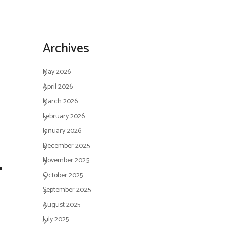
Archives
May 2026
April 2026
March 2026
February 2026
January 2026
December 2025
+
November 2025
October 2025
September 2025
August 2025
July 2025