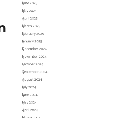
June 2025
May 2025
April 2025
n
March 2025
February 2025
January 2025
December 2024
November 2024
October 2024
September 2024
August 2024
July 2024
June 2024
May 2024
April 2024
March 2024