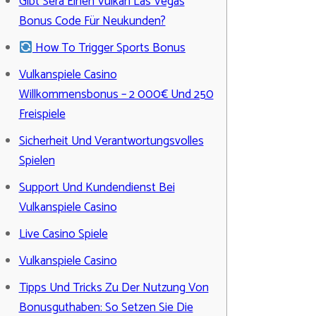
Gibt Sera Einen Vulkan Las Vegas
Bonus Code Für Neukunden?
How To Trigger Sports Bonus
Vulkanspiele Casino
Willkommensbonus – 2 000€ Und 250
Freispiele
Sicherheit Und Verantwortungsvolles
Spielen
Support Und Kundendienst Bei
Vulkanspiele Casino
Live Casino Spiele
Vulkanspiele Casino
Tipps Und Tricks Zu Der Nutzung Von
Bonusguthaben: So Setzen Sie Die