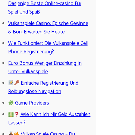
Dasjenige Beste Online-casino Für
Spiel Und Spaß
Vulkanspiele Casino: Epische Gewinne
& Boni Erwarten Sie Heute
Wie Funktioniert Die Vulkanspiele Cell
Phone Registrierung?
Euro Bonus Weniger Einzahlung In
Unter Vulkanspiele
Einfache Registrierung Und
Reibungslose Navigation
Game Providers
Wie Kann Ich Mir Geld Auszahlen
Lassen?
Vulkan Spiele Casino – Du