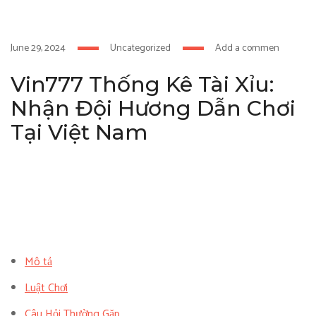
m
hacklink
film izle
hacklink
June 29, 2024
Uncategorized
Add a comment
Vin777 Thống Kê Tài Xỉu:
Nhận Đội Hương Dẫn Chơi
Tại Việt Nam
Mô tả
Luật Chơi
Câu Hỏi Thường Gặp