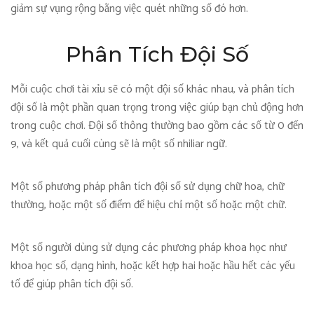
giảm sự vụng rộng bằng việc quét những số đó hơn.
Phân Tích Đội Số
Mỗi cuộc chơi tài xỉu sẽ có một đội số khác nhau, và phân tích
đội số là một phần quan trọng trong việc giúp bạn chủ động hơn
trong cuộc chơi. Đội số thông thường bao gồm các số từ 0 đến
9, và kết quả cuối cùng sẽ là một số nhiliar ngữ.
Một số phương pháp phân tích đội số sử dụng chữ hoa, chữ
thường, hoặc một số điểm để hiệu chỉ một số hoặc một chữ.
Một số người dùng sử dụng các phương pháp khoa học như
khoa học số, dạng hình, hoặc kết hợp hai hoặc hầu hết các yếu
tố để giúp phân tích đội số.