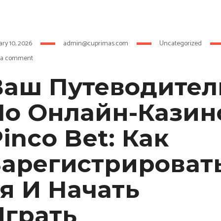
ary 10, 2026
admin@cuprimas.com
Uncategorized
 a comment
Ваш Путеводител
По Онлайн-Казин
inco Bet: Как
Зарегистрироват
я И Начать
Играть