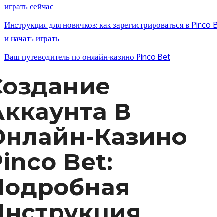
играть сейчас
Инструкция для новичков: как зарегистрироваться в Pinco 
и начать играть
Ваш путеводитель по онлайн-казино Pinco Bet
Создание
Аккаунта В
Онлайн-Казино
inco Bet:
Подробная
Инструкция