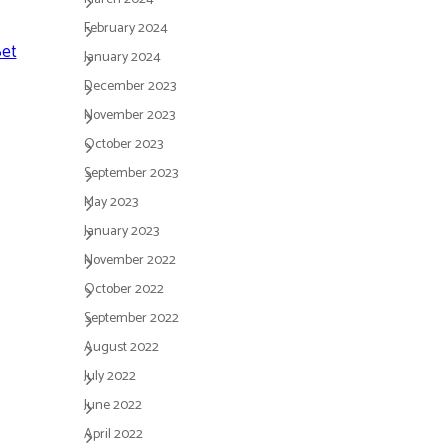
February 2024
Bet
January 2024
December 2023
November 2023
October 2023
September 2023
May 2023
January 2023
November 2022
October 2022
September 2022
August 2022
July 2022
June 2022
April 2022