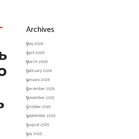
Archives
May 2026
ь
April 2026
March 2026
о
February 2026
January 2026
December 2025
ь
November 2025
October 2025
September 2025
August 2025
July 2025