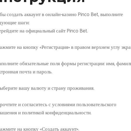
бы создать аккаунт в онлайн-казино Pinco Bet, выполните
дующие шаги:
Перейдите на официальный сайт Pinco Bet.
Нажмите на кнопку «Регистрация» в правом верхнем углу экра
Заполните обязательные поля формы регистрации: имя, фамил
ктронная почта и пароль.
Выберите вашу валюту и страну проживания.
Прочтите и согласитесь с условиями пользовательского
лашения и политикой конфиденциальности.
Нажмите на кнопку «Создать аккаунт».