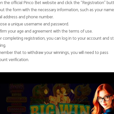
 the official Pinco Bet website and click the “Registration” but
 out the form with the necessary information, such as your name
il address and phone number.
ose a unique username and password.
firm your age and agreement with the terms of use.
r completing registration, you can log in to your account and st
ing.
ember that to withdraw your winnings, you will need to pass
unt verification.