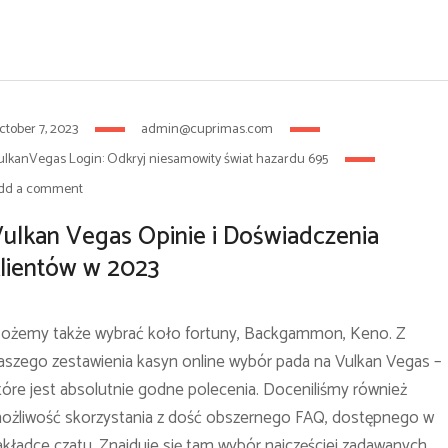
tober 7, 2023
admin@cuprimas.com
lkanVegas Login: Odkryj niesamowity świat hazardu 695
dd a comment
ulkan Vegas Opinie i Doświadczenia
lientów w 2023
ożemy także wybrać koło fortuny, Backgammon, Keno. Z
aszego zestawienia kasyn online wybór pada na Vulkan Vegas –
tóre jest absolutnie godne polecenia. Doceniliśmy również
ożliwość skorzystania z dość obszernego FAQ, dostępnego w
akładce czatu. Znajduje się tam wybór najczęściej zadawanych