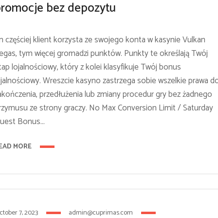
romocje bez depozytu
m częściej klient korzysta ze swojego konta w kasynie Vulkan
egas, tym więcej gromadzi punktów. Punkty te określają Twój
tap lojalnościowy, który z kolei klasyfikuje Twój bonus
ojalnościowy. Wreszcie kasyno zastrzega sobie wszelkie prawa d
akończenia, przedłużenia lub zmiany procedur gry bez żadnego
rzymusu ze strony graczy. No Max Conversion Limit / Saturday
uest Bonus...
EAD MORE
tober 7, 2023
admin@cuprimas.com