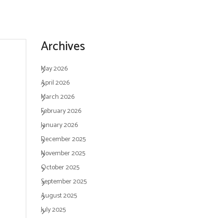
Archives
May 2026
April 2026
March 2026
February 2026
January 2026
December 2025
November 2025
October 2025
September 2025
August 2025
July 2025