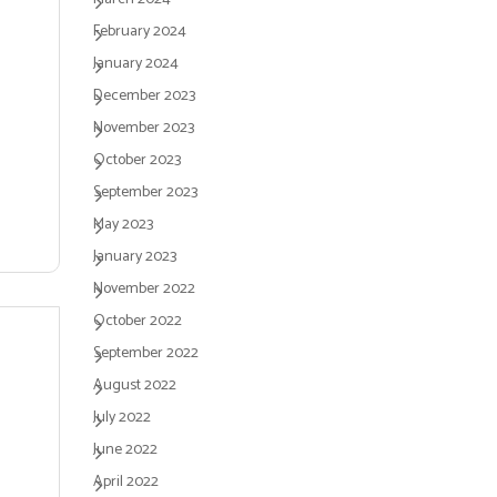
February 2024
January 2024
December 2023
November 2023
October 2023
September 2023
May 2023
January 2023
November 2022
October 2022
September 2022
August 2022
July 2022
June 2022
April 2022