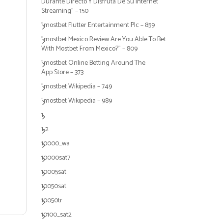
Durante Directo Y Disfruta De Su Internet
Streaming" – 150
"mostbet Flutter Entertainment Plc – 859
"mostbet Mexico Review Are You Able To Bet
With Mostbet From Mexico?" – 809
"‎mostbet Online Betting Around The
App Store – 373
"mostbet Wikipedia – 749
"mostbet Wikipedia – 989
1
1-2
10000_wa
10000sat7
10005sat
10050sat
10050tr
10100_sat2