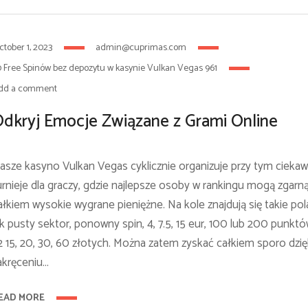
tober 1, 2023
admin@cuprimas.com
 Free Spinów bez depozytu w kasynie Vulkan Vegas 961
dd a comment
dkryj Emocje Związane z Grami Online
asze kasyno Vulkan Vegas cyklicznie organizuje przy tym cieka
urnieje dla graczy, gdzie najlepsze osoby w rankingu mogą zgarn
ałkiem wysokie wygrane pieniężne. Na kole znajdują się takie pol
ak pusty sektor, ponowny spin, 4, 7.5, 15 eur, 100 lub 200 punktó
2 15, 20, 30, 60 złotych. Można zatem zyskać całkiem sporo dzię
akręceniu...
EAD MORE