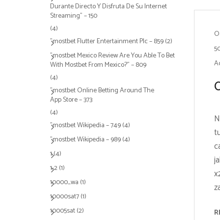
Durante Directo Y Disfruta De Su Internet
Streaming" – 150
(4)
Oc
"mostbet Flutter Entertainment Plc – 859
(2)
50
"mostbet Mexico Review Are You Able To Bet
A
With Mostbet From Mexico?" – 809
(4)
O
"‎mostbet Online Betting Around The
App Store – 373
(4)
N
"mostbet Wikipedia – 749
(4)
t
"mostbet Wikipedia – 989
(4)
c
1
(4)
j
1-2
(1)
x
10000_wa
(1)
z
10000sat7
(1)
10005sat
(2)
R