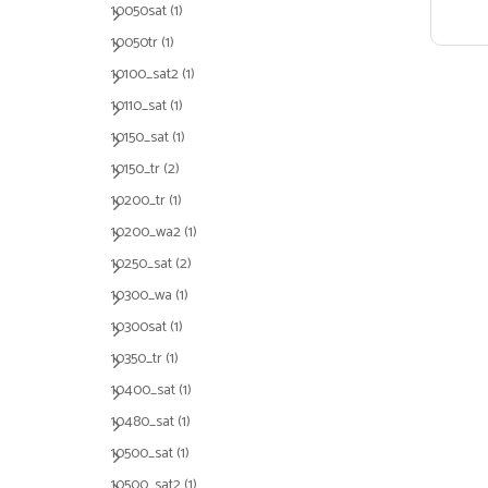
10050sat
(1)
10050tr
(1)
10100_sat2
(1)
10110_sat
(1)
10150_sat
(1)
10150_tr
(2)
10200_tr
(1)
10200_wa2
(1)
10250_sat
(2)
10300_wa
(1)
10300sat
(1)
10350_tr
(1)
10400_sat
(1)
10480_sat
(1)
10500_sat
(1)
10500_sat2
(1)