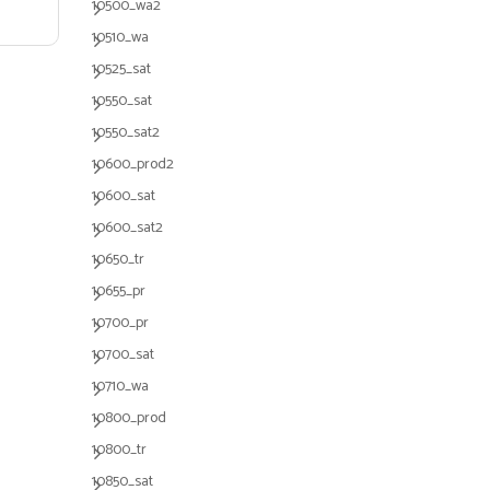
10500_wa2
10510_wa
10525_sat
10550_sat
10550_sat2
10600_prod2
10600_sat
10600_sat2
10650_tr
10655_pr
10700_pr
10700_sat
10710_wa
10800_prod
10800_tr
10850_sat