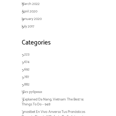
March 2022
April 2020
January 2020
July 2017
Categories
– 223
– 674
– 692
– 787
– 882
! Без рубрики
"Explained Da Nang, Vietnam: The Best 14
Things To Do – 948
"mostbet En Vivo: Anverso Tus Pronósticos