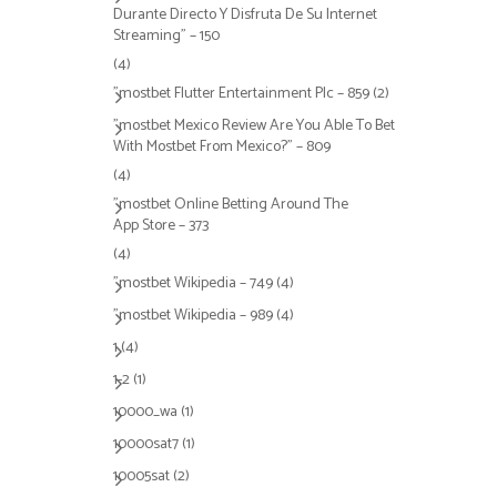
Durante Directo Y Disfruta De Su Internet
Streaming" – 150
(4)
"mostbet Flutter Entertainment Plc – 859
(2)
"mostbet Mexico Review Are You Able To Bet
With Mostbet From Mexico?" – 809
(4)
"‎mostbet Online Betting Around The
App Store – 373
(4)
"mostbet Wikipedia – 749
(4)
"mostbet Wikipedia – 989
(4)
1
(4)
1-2
(1)
10000_wa
(1)
10000sat7
(1)
10005sat
(2)