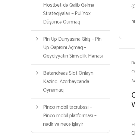
Mostbet-də Qalib Gəlmə
(
Strategiyaları – Pul Yox,
Düşüncə Qurmaq
R
Pin Up Dünyasına Giriş – Pin
Up Qapısını Açmaq –
Qeydiyyatın Simvolik Mənası
D
Cb
Betandreas Slot Onlayn
Kazino: Azerbaycanda
A
Oynamaq
C
W
Pinco mobil təcrübəsi –
Pinco mobil platforması –
nədir və necə işləyir
H
C