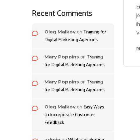
E
Recent Comments
j
i
on
Training for
Oleg Malkov
V
Digital Marketing Agencies
R
on
Training
Mary Poppins
for Digital Marketing Agencies
on
Training
Mary Poppins
for Digital Marketing Agencies
on
Easy Ways
Oleg Malkov
to Incorporate Customer
Feedback
on
What is marketing
admin