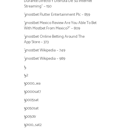
Durante Directo Y Disfruta De Su Internet
Streaming" – 150
"mostbet Flutter Entertainment Plc – 859
"mostbet Mexico Review Are You Able To Bet
With Mostbet From Mexico?" – 809
"‎mostbet Online Betting Around The
App Store – 373
"mostbet Wikipedia – 749
"mostbet Wikipedia – 989
1
1-2
10000_wa
10000sat7
10005sat
10050sat
10050tr
10100_sat2