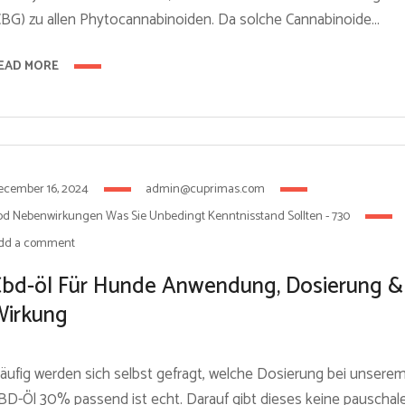
CBG) zu allen Phytocannabinoiden. Da solche Cannabinoide...
EAD MORE
ecember 16, 2024
admin@cuprimas.com
d Nebenwirkungen Was Sie Unbedingt Kenntnisstand Sollten - 730
dd a comment
bd-öl Für Hunde Anwendung, Dosierung &
irkung
äufig werden sich selbst gefragt, welche Dosierung bei unsere
BD-Öl 30% passend ist echt. Darauf gibt dieses keine pauschal