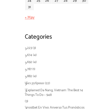
24
25
26
27
28
29
30
31
« May
Categories
– 223
(3)
– 674
(4)
– 692
(4)
– 787
(1)
– 882
(4)
! Без рубрики
(22)
"Explained Da Nang, Vietnam: The Best 14
Things To Do – 948
(3)
"mostbet En Vivo: Anverso Tus Pronósticos