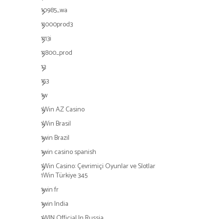
10985_wa
11000prod3
1113i
11800_prod
13
153
1w
1Win AZ Casino
1Win Brasil
1win Brazil
1win casino spanish
1Win Casino: Çevrimiçi Oyunlar ve Slotlar
1Win Türkiye 345
1win fr
1win India
1WIN Official In Russia