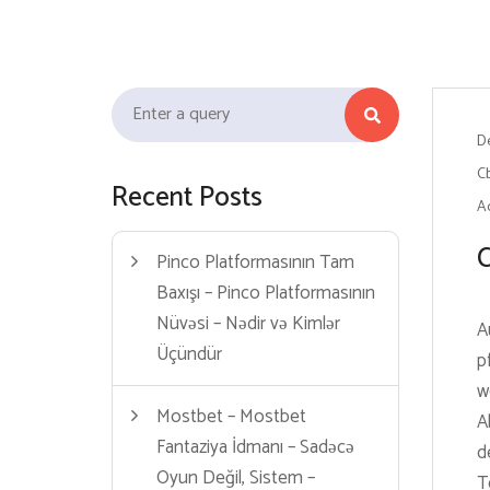
k forum
hacklink
film izle
hacklink
Search for:
D
Cb
Recent Posts
A
C
Pinco Platformasının Tam
Baxışı – Pinco Platformasının
Nüvəsi – Nədir və Kimlər
A
Üçündür
p
w
Mostbet – Mostbet
A
Fantaziya İdmanı – Sadəcə
d
Oyun Değil, Sistem –
T