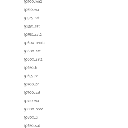
10500_wa2
10510_wa
10525_sat
10550_sat
10550_sat2
10600_prod2
10600_sat
10600_sat2
10650_tr
10655_pr
10700_pr
10700_sat
10710_wa
10800_prod
10800_tr
10850_sat