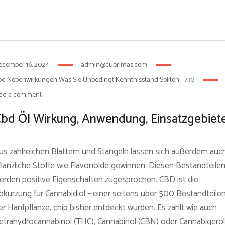
ecember 16, 2024
admin@cuprimas.com
d Nebenwirkungen Was Sie Unbedingt Kenntnisstand Sollten - 730
dd a comment
bd Öl Wirkung, Anwendung, Einsatzgebiet
us zahlreichen Blättern und Stängeln lassen sich außerdem auc
flanzliche Stoffe wie Flavonoide gewinnen. Diesen Bestandteile
erden positive Eigenschaften zugesprochen. CBD ist die
bkürzung für Cannabidiol – einer seitens über 500 Bestandteile
er Hanfpflanze, chip bisher entdeckt wurden. Es zählt wie auch
etrahydrocannabinol (THC), Cannabinol (CBN) oder Cannabigerol