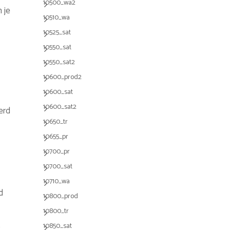
10500_wa2
 je
10510_wa
10525_sat
10550_sat
10550_sat2
10600_prod2
10600_sat
10600_sat2
erd
10650_tr
10655_pr
10700_pr
10700_sat
10710_wa
d
10800_prod
10800_tr
p
10850_sat