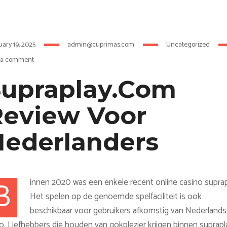
uary 19, 2025
admin@cuprimas.com
Uncategorized
 a comment
Supraplay.com
Review Voor
ederlanders
B
innen 2020 was een enkele recent online casino suprap
Het spelen op de genoemde spelfaciliteit is ook
beschikbaar voor gebruikers afkomstig van Nederland
o. Liefhebbers die houden van gokplezier krijgen binnen suprapl