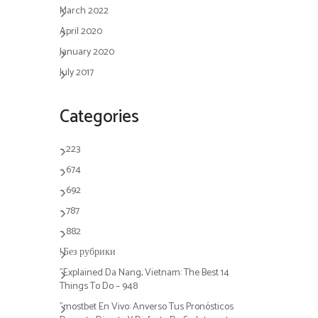
March 2022
April 2020
January 2020
July 2017
Categories
– 223
– 674
– 692
– 787
– 882
! Без рубрики
"Explained Da Nang, Vietnam: The Best 14
Things To Do – 948
"mostbet En Vivo: Anverso Tus Pronósticos