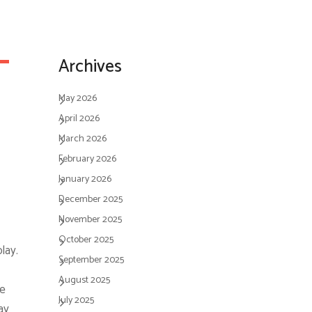
Archives
May 2026
April 2026
March 2026
February 2026
January 2026
December 2025
November 2025
October 2025
lay.
September 2025
August 2025
se
July 2025
ay