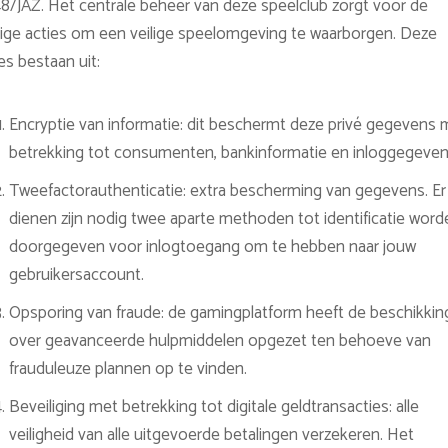
8/JAZ. Het centrale beheer van deze speelclub zorgt voor de
ige acties om een veilige speelomgeving te waarborgen. Deze
es bestaan uit:
Encryptie van informatie: dit beschermt deze privé gegevens 
betrekking tot consumenten, bankinformatie en inloggegeven
Tweefactorauthenticatie: extra bescherming van gegevens. Er
dienen zijn nodig twee aparte methoden tot identificatie word
doorgegeven voor inlogtoegang om te hebben naar jouw
gebruikersaccount.
Opsporing van fraude: de gamingplatform heeft de beschikkin
over geavanceerde hulpmiddelen opgezet ten behoeve van
frauduleuze plannen op te vinden.
Beveiliging met betrekking tot digitale geldtransacties: alle
veiligheid van alle uitgevoerde betalingen verzekeren. Het