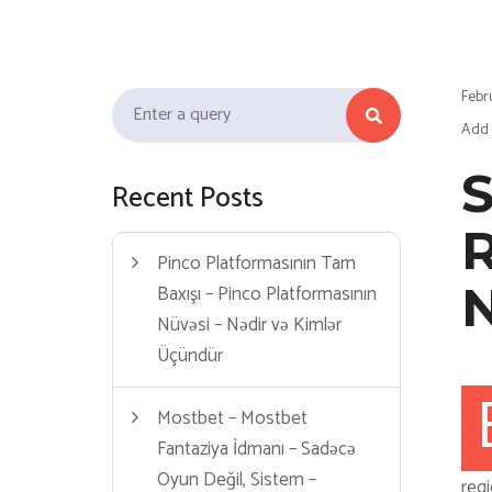
film izle
hacklink
Febr
Search for:
Add
Recent Posts
Pinco Platformasının Tam
N
Baxışı – Pinco Platformasının
Nüvəsi – Nədir və Kimlər
Üçündür
Mostbet – Mostbet
Fantaziya İdmanı – Sadəcə
Oyun Değil, Sistem –
regi