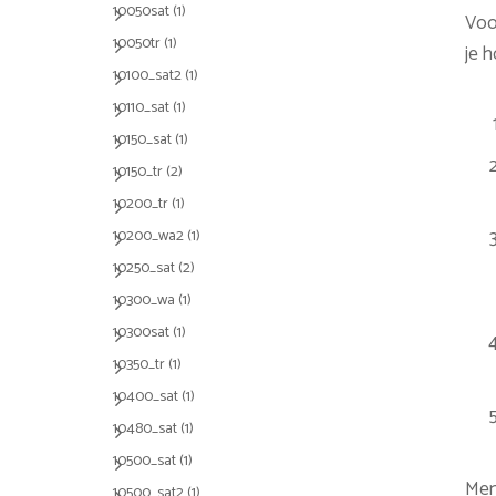
10050sat
(1)
Voor
10050tr
(1)
je 
10100_sat2
(1)
10110_sat
(1)
10150_sat
(1)
10150_tr
(2)
10200_tr
(1)
10200_wa2
(1)
10250_sat
(2)
10300_wa
(1)
10300sat
(1)
10350_tr
(1)
10400_sat
(1)
10480_sat
(1)
10500_sat
(1)
Men
10500_sat2
(1)