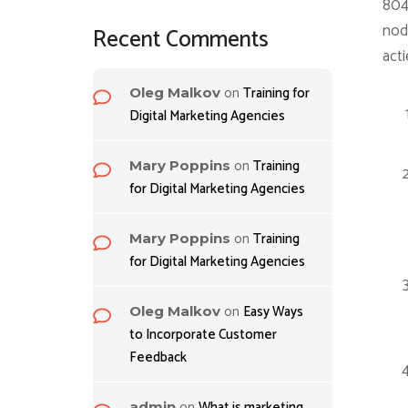
804
nod
Recent Comments
acti
on
Training for
Oleg Malkov
Digital Marketing Agencies
on
Training
Mary Poppins
for Digital Marketing Agencies
on
Training
Mary Poppins
for Digital Marketing Agencies
on
Easy Ways
Oleg Malkov
to Incorporate Customer
Feedback
on
What is marketing
admin