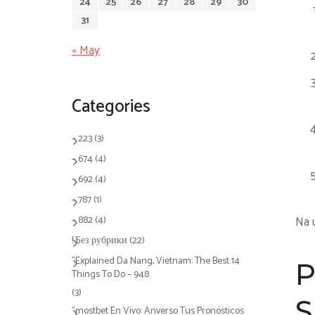
24
25
26
27
28
29
30
31
« May
Categories
– 223
(3)
– 674
(4)
– 692
(4)
– 787
(1)
– 882
(4)
Na u
! Без рубрики
(22)
"Explained Da Nang, Vietnam: The Best 14
P
Things To Do – 948
(3)
S
"mostbet En Vivo: Anverso Tus Pronósticos