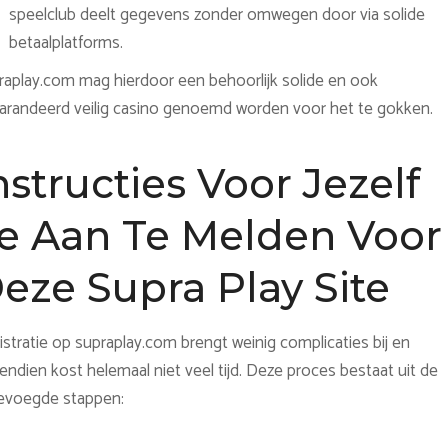
speelclub deelt gegevens zonder omwegen door via solide
betaalplatforms.
raplay.com mag hierdoor een behoorlijk solide en ook
arandeerd veilig casino genoemd worden voor het te gokken.
nstructies Voor Jezelf
e Aan Te Melden Voor
eze Supra Play Site
stratie op supraplay.com brengt weinig complicaties bij en
ndien kost helemaal niet veel tijd. Deze proces bestaat uit de
gevoegde stappen: