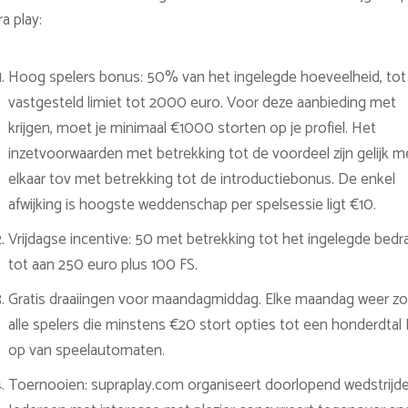
a play:
Hoog spelers bonus: 50% van het ingelegde hoeveelheid, tot
vastgesteld limiet tot 2000 euro. Voor deze aanbieding met
krijgen, moet je minimaal €1000 storten op je profiel. Het
inzetvoorwaarden met betrekking tot de voordeel zijn gelijk m
elkaar tov met betrekking tot de introductiebonus. De enkel
afwijking is hoogste weddenschap per spelsessie ligt €10.
Vrijdagse incentive: 50 met betrekking tot het ingelegde bedr
tot aan 250 euro plus 100 FS.
Gratis draaiingen voor maandagmiddag. Elke maandag weer zo
alle spelers die minstens €20 stort opties tot een honderdtal 
op van speelautomaten.
Toernooien: supraplay.com organiseert doorlopend wedstrijde