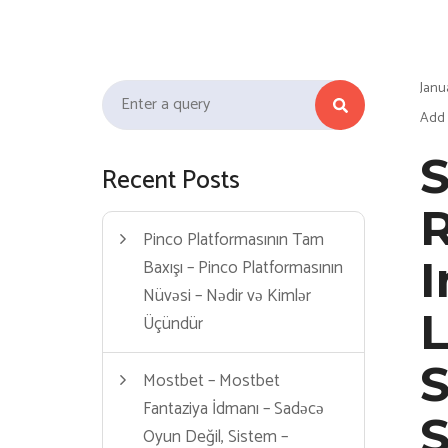
lm izle
hacklink
Janu
Search for:
Add
S
Recent Posts
R
Pinco Platformasının Tam
I
Baxışı – Pinco Platformasının
Nüvəsi – Nədir və Kimlər
L
Üçündür
S
Mostbet – Mostbet
Fantaziya İdmanı – Sadəcə
Oyun Değil, Sistem –