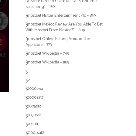
Durante Directo Y Disfruta De Su Internet
Streaming" – 150
"mostbet Flutter Entertainment Plc – 859
"mostbet Mexico Review Are You Able To Bet
With Mostbet From Mexico?" – 809
"‎mostbet Online Betting Around The
App Store – 373
"mostbet Wikipedia – 749
"mostbet Wikipedia – 989
1
1-2
10000_wa
10000sat7
10005sat
10050sat
10050tr
10100_sat2