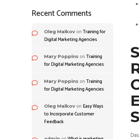
Recent Comments
on
Training for
Oleg Malkov
Digital Marketing Agencies
S
on
Training
Mary Poppins
R
for Digital Marketing Agencies
O
on
Training
Mary Poppins
for Digital Marketing Agencies
E
on
Easy Ways
Oleg Malkov
S
to Incorporate Customer
Feedback
Das
on
What is marketing
admin