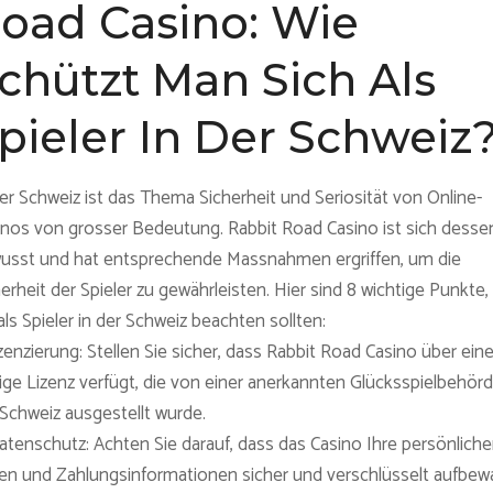
oad Casino: Wie
chützt Man Sich Als
pieler In Der Schweiz
er Schweiz ist das Thema Sicherheit und Seriosität von Online-
inos von grosser Bedeutung. Rabbit Road Casino ist sich desse
usst und hat entsprechende Massnahmen ergriffen, um die
erheit der Spieler zu gewährleisten. Hier sind 8 wichtige Punkte,
als Spieler in der Schweiz beachten sollten:
izenzierung: Stellen Sie sicher, dass Rabbit Road Casino über ein
ige Lizenz verfügt, die von einer anerkannten Glücksspielbehörd
 Schweiz ausgestellt wurde.
atenschutz: Achten Sie darauf, dass das Casino Ihre persönlich
en und Zahlungsinformationen sicher und verschlüsselt aufbewa