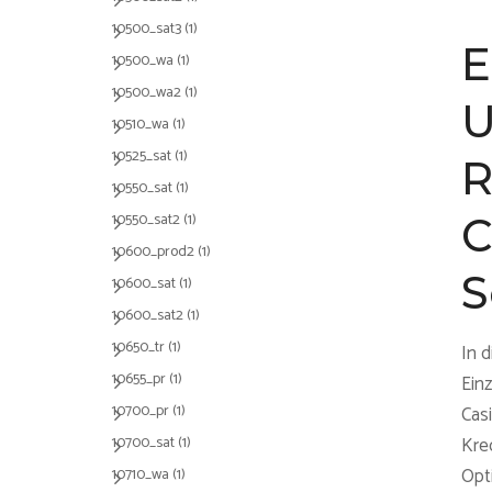
10500_sat3
(1)
E
10500_wa
(1)
10500_wa2
(1)
U
10510_wa
(1)
10525_sat
(1)
R
10550_sat
(1)
10550_sat2
(1)
C
10600_prod2
(1)
S
10600_sat
(1)
10600_sat2
(1)
10650_tr
(1)
In d
10655_pr
(1)
Ein
10700_pr
(1)
Cas
Kre
10700_sat
(1)
Opt
10710_wa
(1)