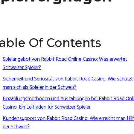
able Of Contents
Spielangebot von Rabbit Road Online-Casino: Was erwartet
Schweizer Spieler?
Sicherheit und Seriosität von Rabbit Road Casino: Wie schützt
man sich als Spieler in der Schweiz?
Einzahlungsmethoden und Auszahlungen bei Rabbit Road Onli
Casino: Ein Leitfaden für Schweizer Spieler
Kundensupport von Rabbit Road Casino: Wie erreicht man Hilf
der Schweiz?