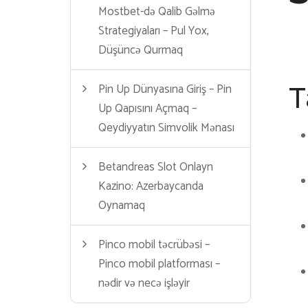
Mostbet-də Qalib Gəlmə
Strategiyaları – Pul Yox,
Düşüncə Qurmaq
Pin Up Dünyasına Giriş – Pin
T
Up Qapısını Açmaq –
Qeydiyyatın Simvolik Mənası
Betandreas Slot Onlayn
Kazino: Azerbaycanda
Oynamaq
Pinco mobil təcrübəsi –
Pinco mobil platforması –
nədir və necə işləyir