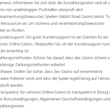
airness: Informieren Sie sich über die Auszahlungsraten und ob 
ino von unabhängigen Prüfstellen überprüft wird.
Verantwortungsbewusstes Spielen: Rabbit Road Casino bietet To
 Ressourcen an, um sicheres und verantwortungsbewusstes
len zu fördern.
Kundensupport: Ein guter Kundensupport ist ein Zeichen für ein
iöses Online-Casino. Überprüfen Sie, ob der Kundensupport run
Uhr erreichbar ist.
Zahlungsmethoden: Achten Sie darauf, dass das Casino sichere 
erlässige Zahlungsmethoden anbietet.
oftware: Stellen Sie sicher, dass das Casino auf renommierte
ware-Anbieter setzt und dass die Spiele regelmässig auf Fairne
rprüft werden.
ransparenz: Ein seriöses Online-Casino ist transparent in Bezug 
ne Bonusbedingungen, Allgemeinen Geschäftsbedingungen und
zahlungsraten.