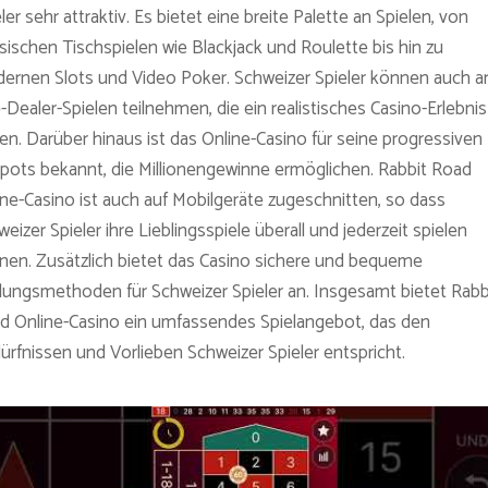
ler sehr attraktiv. Es bietet eine breite Palette an Spielen, von
sischen Tischspielen wie Blackjack und Roulette bis hin zu
ernen Slots und Video Poker. Schweizer Spieler können auch a
-Dealer-Spielen teilnehmen, die ein realistisches Casino-Erlebnis
en. Darüber hinaus ist das Online-Casino für seine progressiven
kpots bekannt, die Millionengewinne ermöglichen. Rabbit Road
ine-Casino ist auch auf Mobilgeräte zugeschnitten, so dass
eizer Spieler ihre Lieblingsspiele überall und jederzeit spielen
nen. Zusätzlich bietet das Casino sichere und bequeme
lungsmethoden für Schweizer Spieler an. Insgesamt bietet Rabb
d Online-Casino ein umfassendes Spielangebot, das den
ürfnissen und Vorlieben Schweizer Spieler entspricht.