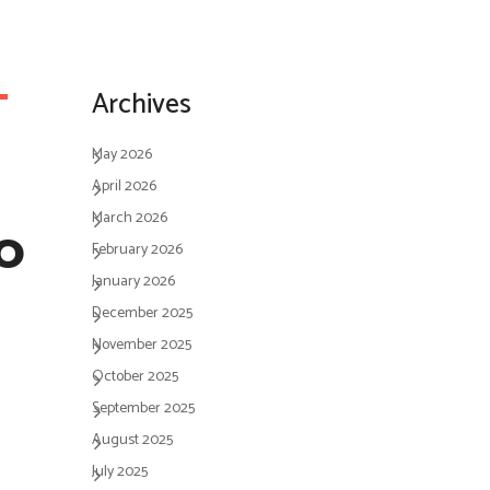
Archives
May 2026
April 2026
March 2026
o
February 2026
January 2026
December 2025
November 2025
October 2025
September 2025
August 2025
July 2025