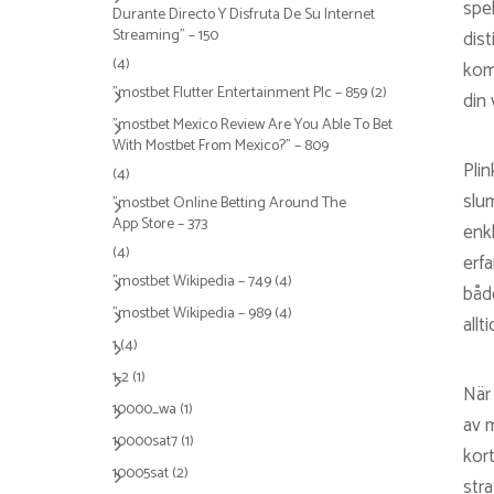
spel
Durante Directo Y Disfruta De Su Internet
Streaming" – 150
dist
(4)
komm
"mostbet Flutter Entertainment Plc – 859
(2)
din 
"mostbet Mexico Review Are You Able To Bet
With Mostbet From Mexico?" – 809
Plin
(4)
slu
"‎mostbet Online Betting Around The
App Store – 373
enkl
(4)
erfa
"mostbet Wikipedia – 749
(4)
båd
"mostbet Wikipedia – 989
(4)
allt
1
(4)
1-2
(1)
När 
10000_wa
(1)
av m
10000sat7
(1)
kor
10005sat
(2)
stra