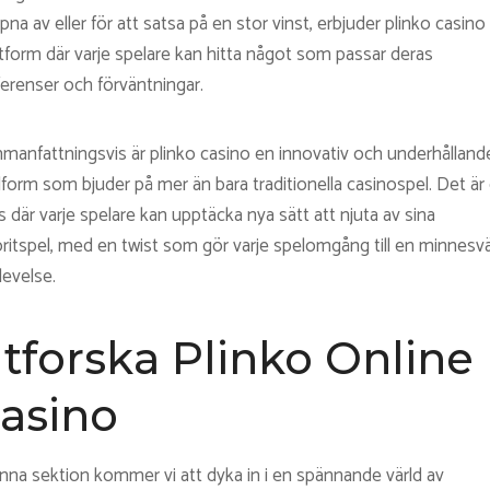
pna av eller för att satsa på en stor vinst, erbjuder plinko casino
tform där varje spelare kan hitta något som passar deras
ferenser och förväntningar.
manfattningsvis är plinko casino en innovativ och underhålland
form som bjuder på mer än bara traditionella casinospel. Det är
s där varje spelare kan upptäcka nya sätt att njuta av sina
oritspel, med en twist som gör varje spelomgång till en minnesv
levelse.
tforska Plinko Online
asino
nna sektion kommer vi att dyka in i en spännande värld av