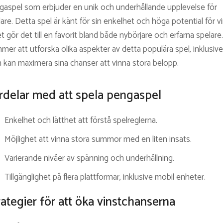
gaspel som erbjuder en unik och underhållande upplevelse för
are. Detta spel är känt för sin enkelhet och höga potential för vi
et gör det till en favorit bland både nybörjare och erfarna spelare.
er att utforska olika aspekter av detta populära spel, inklusive
 kan maximera sina chanser att vinna stora belopp.
rdelar med att spela pengaspel
Enkelhet och lätthet att förstå spelreglerna.
Möjlighet att vinna stora summor med en liten insats.
Varierande nivåer av spänning och underhållning.
Tillgänglighet på flera plattformar, inklusive mobil enheter.
rategier för att öka vinstchanserna