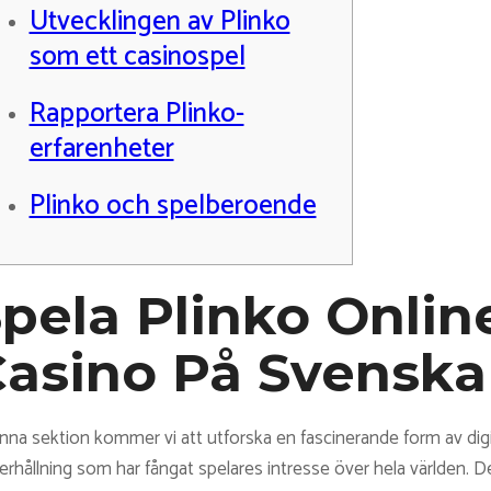
Utvecklingen av Plinko
som ett casinospel
Rapportera Plinko-
erfarenheter
Plinko och spelberoende
pela Plinko Onlin
asino På Svenska
nna sektion kommer vi att utforska en fascinerande form av digi
rhållning som har fångat spelares intresse över hela världen. D