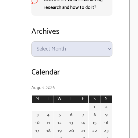
research and how to do it?
Archives
A
r
c
Calendar
h
i
v
August 2026
e
M
T
W
T
F
S
S
s
1
2
3
4
5
6
7
8
9
10
11
12
13
14
15
16
17
18
19
20
21
22
23