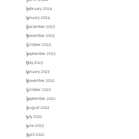
February 2024
January 2024
December 2023
November 2023
October 2023
September 2023
May 2023
January 2023
November 2022
October 2022
September 2022
August 2022
July 2022
June 2022
April 2022