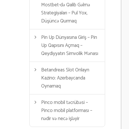
Mostbet-də Qalib Gəlmə
Strategiyaları – Pul Yox,
Düşüncə Qurmaq
Pin Up Dünyasına Giriş – Pin
Up Qapısını Açmaq –
Qeydiyyatın Simvolik Mənası
Betandreas Slot Onlayn
Kazino: Azerbaycanda
Oynamaq
Pinco mobil təcrübəsi –
Pinco mobil platforması –
nədir və necə işləyir