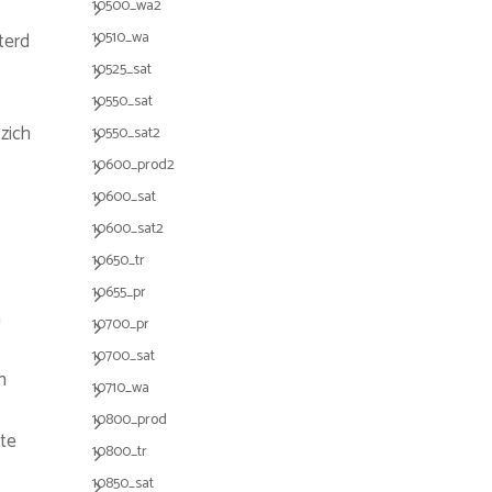
10500_wa2
10510_wa
terd
10525_sat
10550_sat
zich
10550_sat2
10600_prod2
10600_sat
10600_sat2
10650_tr
10655_pr
n
10700_pr
10700_sat
n
10710_wa
10800_prod
ste
10800_tr
10850_sat