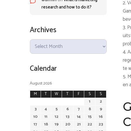
2. 
research and how to do it?
Gam
beve
3. 
Archives
uit
A
pro
r
4. 
c
reg
Calendar
h
te 
i
5. 
v
August 2026
en a
e
M
T
W
T
F
S
S
s
1
2
G
3
4
5
6
7
8
9
10
11
12
13
14
15
16
C
17
18
19
20
21
22
23