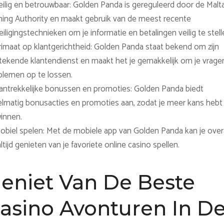
Veilig en betrouwbaar: Golden Panda is gereguleerd door de Malt
ing Authority en maakt gebruik van de meest recente
iligingstechnieken om je informatie en betalingen veilig te stell
Primaat op klantgerichtheid: Golden Panda staat bekend om zijn
stekende klantendienst en maakt het je gemakkelijk om je vrage
blemen op te lossen.
Aantrekkelijke bonussen en promoties: Golden Panda biedt
elmatig bonusacties en promoties aan, zodat je meer kans heb
winnen.
Mobiel spelen: Met de mobiele app van Golden Panda kan je over
ltijd genieten van je favoriete online casino spellen.
eniet Van De Beste
asino Avonturen In D