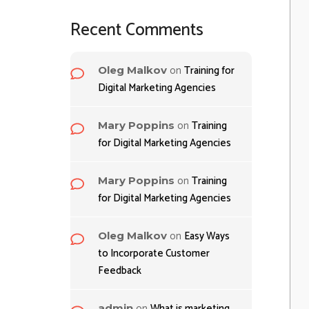
Recent Comments
on
Training for
Oleg Malkov
Digital Marketing Agencies
on
Training
Mary Poppins
for Digital Marketing Agencies
on
Training
Mary Poppins
for Digital Marketing Agencies
on
Easy Ways
Oleg Malkov
to Incorporate Customer
Feedback
on
What is marketing
admin