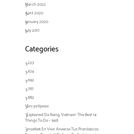
March 2022
April 2020
January 2020
July 2017
Categories
– 223
– 674
– 692
– 787
– 882
! Без рубрики
"Explained Da Nang, Vietnam: The Best 14
Things To Do – 948
"mostbet En Vivo: Anverso Tus Pronósticos