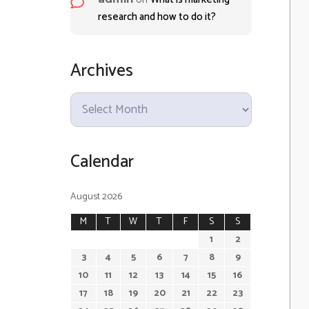
research and how to do it?
Archives
A
r
c
Calendar
h
i
v
August 2026
e
M
T
W
T
F
S
S
s
1
2
3
4
5
6
7
8
9
10
11
12
13
14
15
16
17
18
19
20
21
22
23