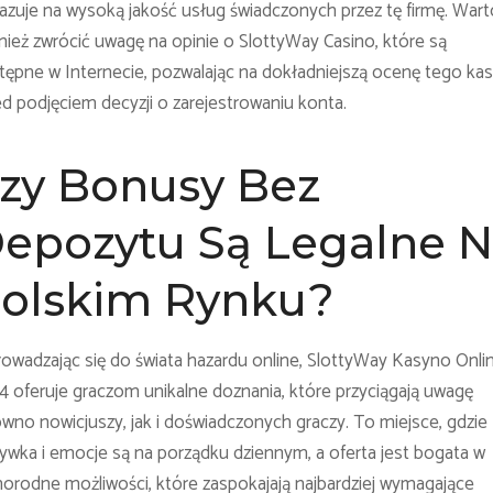
azuje na wysoką jakość usług świadczonych przez tę firmę. Wart
nież zwrócić uwagę na opinie o SlottyWay Casino, które są
tępne w Internecie, pozwalając na dokładniejszą ocenę tego ka
ed podjęciem decyzji o zarejestrowaniu konta.
zy Bonusy Bez
epozytu Są Legalne 
olskim Rynku?
owadzając się do świata hazardu online, SlottyWay Kasyno Onli
4 oferuje graczom unikalne doznania, które przyciągają uwagę
ówno nowicjuszy, jak i doświadczonych graczy. To miejsce, gdzie
rywka i emocje są na porządku dziennym, a oferta jest bogata w
norodne możliwości, które zaspokajają najbardziej wymagające