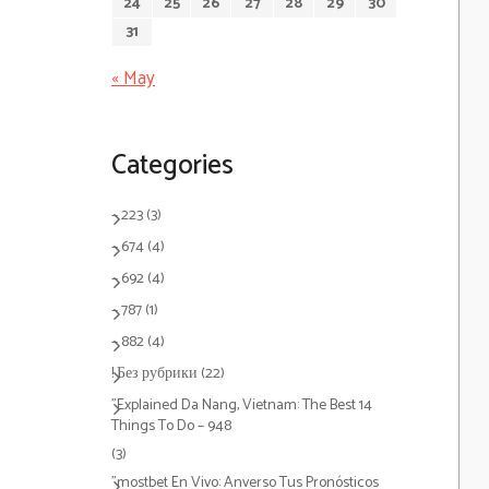
24
25
26
27
28
29
30
31
« May
Categories
– 223
(3)
– 674
(4)
– 692
(4)
– 787
(1)
– 882
(4)
! Без рубрики
(22)
"Explained Da Nang, Vietnam: The Best 14
Things To Do – 948
(3)
"mostbet En Vivo: Anverso Tus Pronósticos