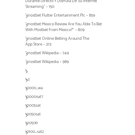
Durante Directo Y Disfruta De Su Internet
Streaming" – 150
"mostbet Flutter Entertainment Plc – 859
"mostbet Mexico Review Are You Able To Bet
With Mostbet From Mexico?" – 809
"‎mostbet Online Betting Around The
App Store – 373
"mostbet Wikipedia – 749
"mostbet Wikipedia – 989
1
1-2
10000_wa
10000sat7
10005sat
10050sat
10050tr
10100_sat2