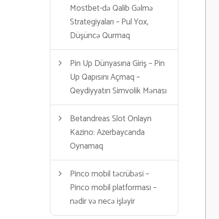
Mostbet-də Qalib Gəlmə
Strategiyaları – Pul Yox,
Düşüncə Qurmaq
Pin Up Dünyasına Giriş – Pin
Up Qapısını Açmaq –
Qeydiyyatın Simvolik Mənası
Betandreas Slot Onlayn
Kazino: Azerbaycanda
Oynamaq
Pinco mobil təcrübəsi –
Pinco mobil platforması –
nədir və necə işləyir