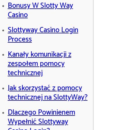
Bonusy W Slotty Way
Casino
Slottyway Casino Login
Process
Kanały komunikacji z
zespołem pomocy
technicznej
Jak skorzystać z pomocy
technicznej na SlottyWay?
Dlaczego Powinienem
Wypełnić Slottyway