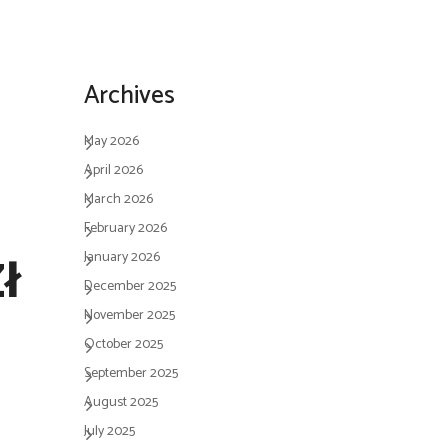
Archives
May 2026
April 2026
March 2026
February 2026
January 2026
ł
December 2025
November 2025
October 2025
September 2025
August 2025
July 2025