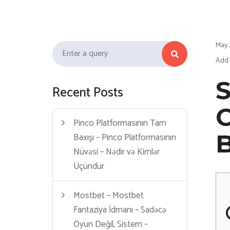
ink
film izle
hacklink
May 
Search for:
Add
Recent Posts
O
Pinco Platformasının Tam
B
Baxışı – Pinco Platformasının
Nüvəsi – Nədir və Kimlər
Üçündür
Mostbet – Mostbet
Fantaziya İdmanı – Sadəcə
Oyun Değil, Sistem –