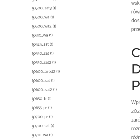
wsk
10500_sat3
(1)
rów
10500_wa
(1)
dos
10500_wa2
(1)
prz
10510_wa
(1)
10525_sat
(1)
C
10550_sat
(1)
10550_sat2
(1)
D
10600_prod2
(1)
10600_sat
(1)
P
10600_sat2
(1)
10650_tr
(1)
Wpr
10655_pr
(1)
202
10700_pr
(1)
zar
10700_sat
(1)
roz
10710_wa
(1)
róż