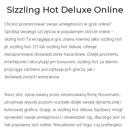
Sizzling Hot Deluxe Online
Chcesz przetestować swoje umiejętności w grze online?
Spróbuj swojego szczęścia w popularnym slotcie online –
slizing hot! Ta wciągająca gra, znana również jako sizzling hot
pl, sizzling hot 777 lub sizzling hot deluxe, oferuje
niezapomniane doświadczenie hazardowe. Dzięki prostemu
interfejsowi i ekscytującym bonusom, sizzling hot za darmo
przyciąga zarówno początkujących graczy, jak i
doświadczonych weteranów.
Nasz slot, opracowany przez renomowaną firmę Novomatic,
utrzymuje wysoki poziom rozrywki dzięki swojej dynamicznej i
kolorowej grafice. Grając w sizzling hot deluxe, będziesz mógł
sprawdzić swoje umiejętności i dowiedzieć się, dlaczego jest to
tak popularny slot online. Niezależnie od tego, czy preferujesz