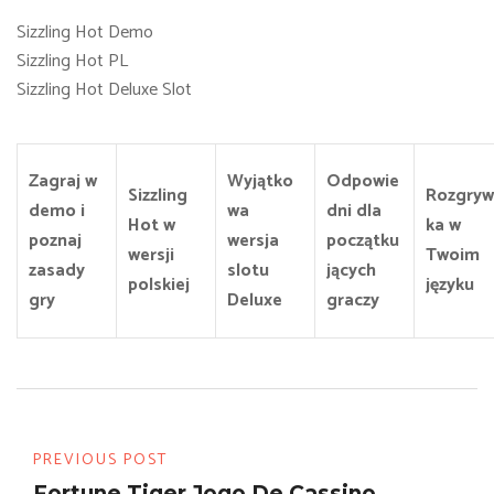
Sizzling Hot Demo
Sizzling Hot PL
Sizzling Hot Deluxe Slot
Zagraj w
Wyjątko
Odpowie
Sizzling
Rozgryw
demo i
wa
dni dla
Hot w
ka w
poznaj
wersja
początku
wersji
Twoim
zasady
slotu
jących
polskiej
języku
gry
Deluxe
graczy
PREVIOUS POST
Fortune Tiger Jogo De Cassino