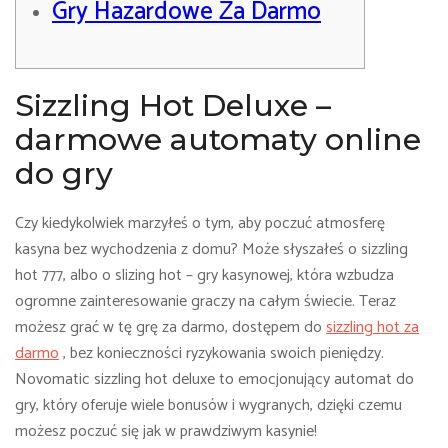
Gry Hazardowe Za Darmo
Sizzling Hot Deluxe –
darmowe automaty online
do gry
Czy kiedykolwiek marzyłeś o tym, aby poczuć atmosferę
kasyna bez wychodzenia z domu? Może słyszałeś o sizzling
hot 777, albo o slizing hot – gry kasynowej, która wzbudza
ogromne zainteresowanie graczy na całym świecie. Teraz
możesz grać w tę grę za darmo, dostępem do
sizzling hot za
darmo
, bez konieczności ryzykowania swoich pieniędzy.
Novomatic sizzling hot deluxe to emocjonujący automat do
gry, który oferuje wiele bonusów i wygranych, dzięki czemu
możesz poczuć się jak w prawdziwym kasynie!