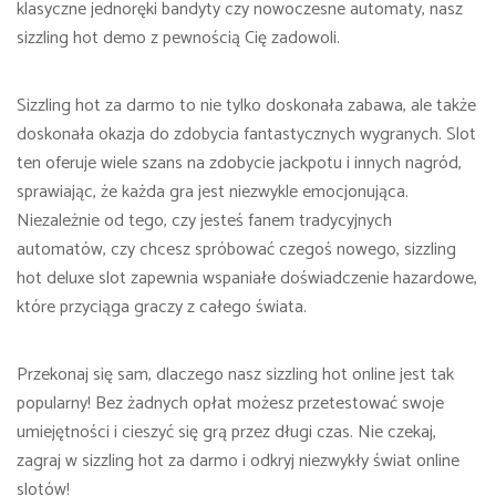
klasyczne jednoręki bandyty czy nowoczesne automaty, nasz
sizzling hot demo z pewnością Cię zadowoli.
Sizzling hot za darmo to nie tylko doskonała zabawa, ale także
doskonała okazja do zdobycia fantastycznych wygranych. Slot
ten oferuje wiele szans na zdobycie jackpotu i innych nagród,
sprawiając, że każda gra jest niezwykle emocjonująca.
Niezależnie od tego, czy jesteś fanem tradycyjnych
automatów, czy chcesz spróbować czegoś nowego, sizzling
hot deluxe slot zapewnia wspaniałe doświadczenie hazardowe,
które przyciąga graczy z całego świata.
Przekonaj się sam, dlaczego nasz sizzling hot online jest tak
popularny! Bez żadnych opłat możesz przetestować swoje
umiejętności i cieszyć się grą przez długi czas. Nie czekaj,
zagraj w sizzling hot za darmo i odkryj niezwykły świat online
slotów!