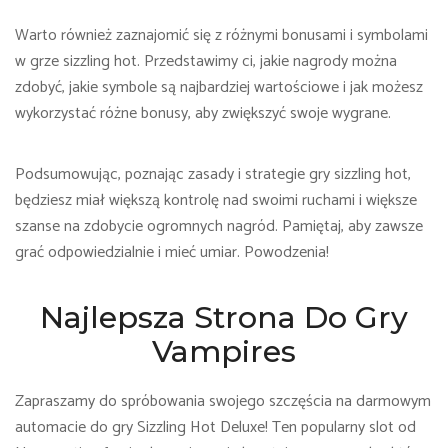
Warto również zaznajomić się z różnymi bonusami i symbolami
w grze sizzling hot. Przedstawimy ci, jakie nagrody można
zdobyć, jakie symbole są najbardziej wartościowe i jak możesz
wykorzystać różne bonusy, aby zwiększyć swoje wygrane.
Podsumowując, poznając zasady i strategie gry sizzling hot,
będziesz miał większą kontrolę nad swoimi ruchami i większe
szanse na zdobycie ogromnych nagród. Pamiętaj, aby zawsze
grać odpowiedzialnie i mieć umiar. Powodzenia!
Najlepsza Strona Do Gry
Vampires
Zapraszamy do spróbowania swojego szczęścia na darmowym
automacie do gry Sizzling Hot Deluxe! Ten popularny slot od