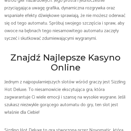
wśród gier hazardowych. Jego prosta i jednocześnie
przyciągająca uwagę grafika, dynamiczna rozgrywka oraz
wspaniałe efekty dźwiękowe sprawiają, że nie możesz oderwać
się od tego automatu. Spróbuj swojego szczęścia i spraw, aby
owoce na bębnach tego niesamowitego automatu zaczęły
syczeć i skutkować zdumiewającymi wygranymi.
Znajdź Najlepsze Kasyno
Online
Jednym z najpopularniejszych slotów wśród graczy jest Sizzling
Hot Deluxe. To niesamowicie ekscytująca gra, która
zagwarantuje Ci wiele emocji i szansę na wysokie wygrane. Jeśli
szukasz niezwykle gorącego automatu do gry, ten slot jest
właśnie dla Ciebie!
Sizzling Hot Deluxe to gra stworzona przez Novomatic, która