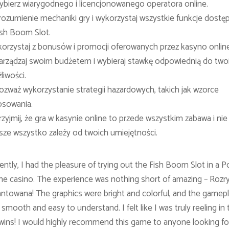
Wybierz wiarygodnego i licencjonowanego operatora online.
Zrozumienie mechaniki gry i wykorzystaj wszystkie funkcje dostę
ish Boom Slot.
Skorzystaj z bonusów i promocji oferowanych przez kasyno online
Zarządzaj swoim budżetem i wybieraj stawkę odpowiednią do two
liwości.
ozważ wykorzystanie strategii hazardowych, takich jak wzorce
osowania.
rzyjmij, że gra w kasynie online to przede wszystkim zabawa i nie
sze wszystko zależy od twoich umiejętności.
ntly, I had the pleasure of trying out the Fish Boom Slot in a Po
ine casino. The experience was nothing short of amazing – Rozr
antowana! The graphics were bright and colorful, and the gamep
smooth and easy to understand. I felt like I was truly reeling in 
 wins! I would highly recommend this game to anyone looking fo