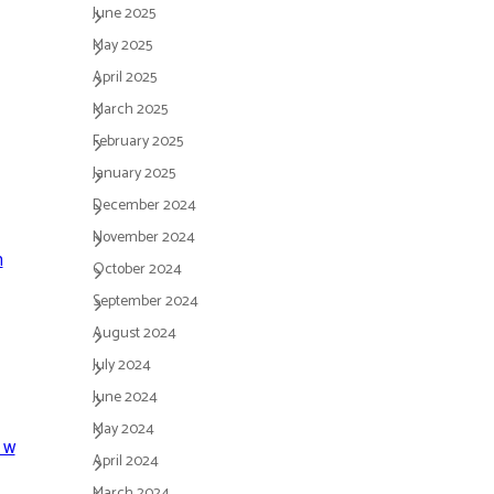
June 2025
May 2025
April 2025
March 2025
February 2025
January 2025
December 2024
November 2024
m
October 2024
September 2024
August 2024
July 2024
June 2024
May 2024
 w
April 2024
March 2024