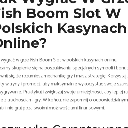
ish Boom Slot W
olskich Kasynach
nline?
 wygrać w grze Fish Boom Slot w polskich kasynach online,
ecamy skupienie się na poszukiwaniu specjalnych symboli i bonu
nij się, że rozumiesz mechanikę gry i masz strategię. Korzystaj 
rty witryny i promocji, aby maksymalnie wykorzystać swoje szan
ygrywanie. Praktykuj i zwiększaj swoje umiejętności, aby lepiej ra
ie z trudnościami gry. W końcu, nie zapomnij o odpowiedzialnym
iu i nie graj poza swoimi możliwościami finansowymi.