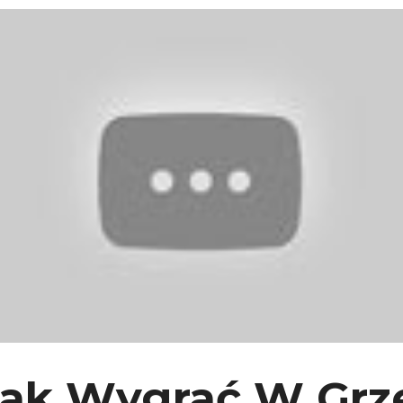
Jak Wygrać W Grz