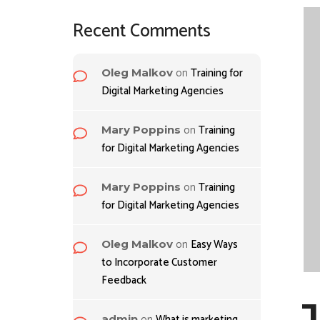
Recent Comments
on
Training for
Oleg Malkov
Digital Marketing Agencies
on
Training
Mary Poppins
for Digital Marketing Agencies
on
Training
Mary Poppins
for Digital Marketing Agencies
on
Easy Ways
Oleg Malkov
to Incorporate Customer
Feedback
on
What is marketing
admin