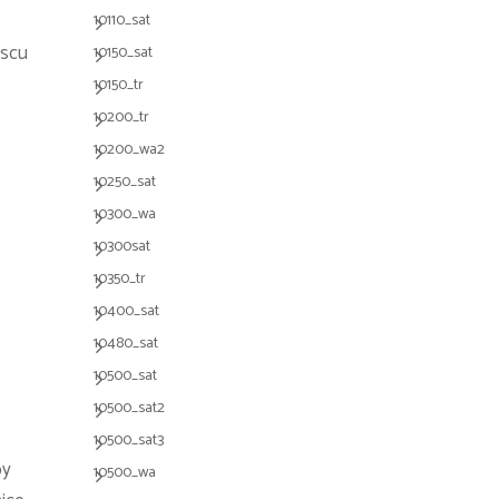
10110_sat
jscu
10150_sat
10150_tr
10200_tr
10200_wa2
10250_sat
10300_wa
10300sat
10350_tr
10400_sat
10480_sat
10500_sat
10500_sat2
10500_sat3
by
10500_wa