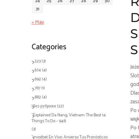
R
24
25
26
27
28
29
30
31
D
« May
S
Categories
S
– 223
(3)
Jeż
– 674
(4)
Slot
– 692
(4)
godz
– 787
(1)
Dla
– 882
(4)
zasa
! Без рубрики
(22)
Po d
"Explained Da Nang, Vietnam: The Best 14
więk
Things To Do – 948
Po t
(3)
atra
"mostbet En Vivo: Anverso Tus Pronósticos