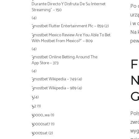
Durante Directo Y Disfruta De Su Internet
Po 
Streaming" – 150
urz
(4)
i w
"mostbet Flutter Entertainment Plc – 859
(2)
Na 
"mostbet Mexico Review Are You Able To Bet
pew
With Mostbet From Mexico?" – 809
(4)
"‎mostbet Online Betting Around The
F
App Store – 373
(4)
N
"mostbet Wikipedia – 749
(4)
"mostbet Wikipedia – 989
(4)
G
1
(4)
1-2
(1)
Pols
10000_wa
(1)
zwr
10000sat7
(1)
wygr
10005sat
(2)