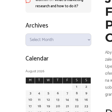
research and how to do it?
F
P
Archives
O
A
r
c
Aby
Calendar
h
zal
i
Upew
v
August 2026
ofe
e
na w
M
T
W
T
F
S
S
s
sob
1
2
3
4
5
6
7
8
9
gran
10
11
12
13
14
15
16
17
18
19
20
21
22
23