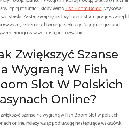
ększyć swoje szanse na wygraną. Rozwija swoją wiedzę o mechan
 aby lepiej rozumieć, kiedy warto
Fish Boom Demo
ryzykować
sze stawki. Zastanawiaj się nad wyborem strategii agresywnej lu
owawczej, zależnie od twojego stylu gry. Nigdy nie graj pod
ywem emocji i zawsze postępuj rozważnie.
ak Zwiększyć Szanse
a Wygraną W Fish
oom Slot W Polskich
asynach Online?
 zwiększyć szanse na wygraną w Fish Boom Slot w polskich
ynach online, należy wziąć pod uwagę następujące wskazówki: