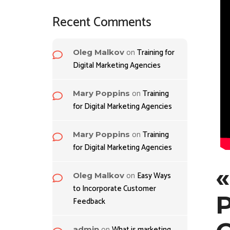
Recent Comments
on
Training for
Oleg Malkov
Digital Marketing Agencies
on
Training
Mary Poppins
for Digital Marketing Agencies
on
Training
Mary Poppins
for Digital Marketing Agencies
on
Easy Ways
Oleg Malkov
to Incorporate Customer
Feedback
on
What is marketing
admin