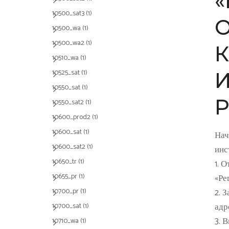
«
10500_sat3
(1)
О
10500_wa
(1)
10500_wa2
(1)
К
10510_wa
(1)
10525_sat
(1)
И
10550_sat
(1)
Р
10550_sat2
(1)
10600_prod2
(1)
10600_sat
(1)
Нач
10600_sat2
(1)
инс
10650_tr
(1)
1. 
10655_pr
(1)
«Ре
10700_pr
(1)
2. 
адр
10700_sat
(1)
3. 
10710_wa
(1)