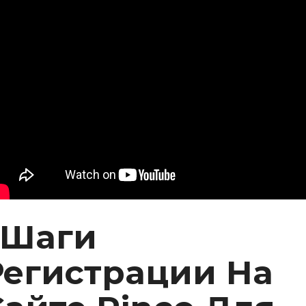
«Шаги
Регистрации На