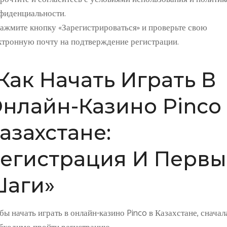
фиденциальности.
Нажмите кнопку «Зарегистрироваться» и проверьте свою
ктронную почту на подтверждение регистрации.
Как Начать Играть В
нлайн-Казино Pinco
азахстане:
егистрация И Первы
аги»
бы начать играть в онлайн-казино Pinco в Казахстане, сначал