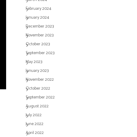
February 2024
January 2024
December 2023
November 2023
October 2023
September 2023
May 2023
January 2023
November 2022
October 2022
September 2022
August 2022
July 2022
June 2022
April 2022