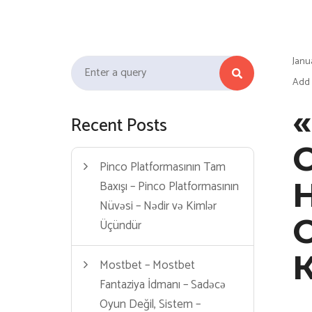
cklink
film izle
hacklink
Janu
Search for:
Add
Recent Posts
С
Pinco Platformasının Tam
Baxışı – Pinco Platformasının
Nüvəsi – Nədir və Kimlər
Üçündür
Mostbet – Mostbet
Fantaziya İdmanı – Sadəcə
Oyun Değil, Sistem –