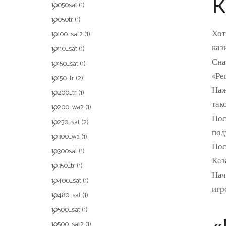
К
10050sat
(1)
10050tr
(1)
Хот
10100_sat2
(1)
каз
10110_sat
(1)
Сна
10150_sat
(1)
«Ре
10150_tr
(2)
Наж
10200_tr
(1)
так
10200_wa2
(1)
Пос
10250_sat
(2)
под
10300_wa
(1)
Пос
10300sat
(1)
Каз
10350_tr
(1)
Нач
10400_sat
(1)
игр
10480_sat
(1)
10500_sat
(1)
10500_sat2
(1)