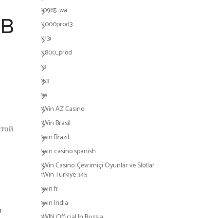
10985_wa
 В
11000prod3
1113i
11800_prod
13
153
1w
1Win AZ Casino
1Win Brasil
стой
1win Brazil
1win casino spanish
1Win Casino: Çevrimiçi Oyunlar ve Slotlar
1Win Türkiye 345
1win fr
1win India
я
1WIN Official In Russia