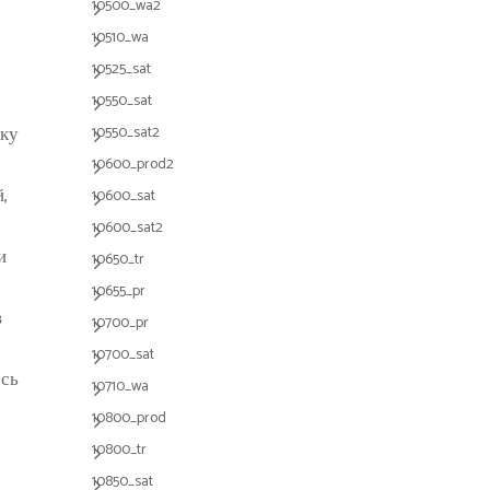
10500_wa2
10510_wa
10525_sat
10550_sat
пку
10550_sat2
10600_prod2
,
10600_sat
10600_sat2
и
10650_tr
10655_pr
в
10700_pr
10700_sat
есь
10710_wa
10800_prod
10800_tr
10850_sat