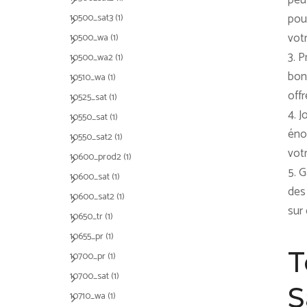
peut
pou
10500_sat3
(1)
votr
10500_wa
(1)
3. 
10500_wa2
(1)
bonu
10510_wa
(1)
off
10525_sat
(1)
4. J
10550_sat
(1)
éno
10550_sat2
(1)
vot
10600_prod2
(1)
5. 
10600_sat
(1)
des 
10600_sat2
(1)
sur 
10650_tr
(1)
10655_pr
(1)
T
10700_pr
(1)
10700_sat
(1)
S
10710_wa
(1)