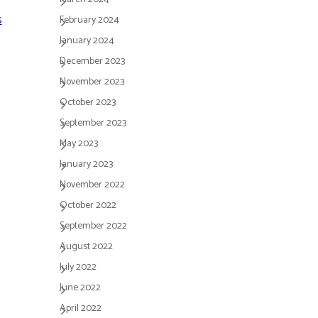
s
February 2024
January 2024
December 2023
November 2023
October 2023
September 2023
May 2023
January 2023
November 2022
October 2022
September 2022
August 2022
July 2022
June 2022
April 2022