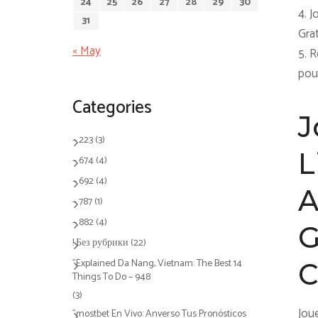
24
25
26
27
28
29
30
4. J
31
Grat
« May
5. 
pour
Categories
J
– 223
(3)
L
– 674
(4)
– 692
(4)
A
– 787
(1)
– 882
(4)
G
! Без рубрики
(22)
"Explained Da Nang, Vietnam: The Best 14
C
Things To Do – 948
(3)
Jou
"mostbet En Vivo: Anverso Tus Pronósticos