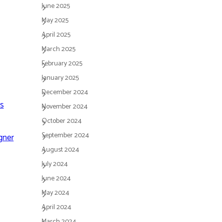
June 2025
May 2025
April 2025
March 2025
February 2025
January 2025
December 2024
rs
November 2024
October 2024
September 2024
gner
August 2024
July 2024
June 2024
May 2024
April 2024
March 2024