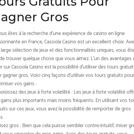
ours Gratuits Pour
agner Gros
ous êtes à la recherche d’une expérience de casino en ligne
sionnante en France, Casoola Casino est un excellent choix. Av
large sélection de jeux et des fonctionnalités uniques, vous êt
 de trouver quelque chose que vous aimez. L’un des avantages 
r sur Casoola Casino est la possibilité d’utiliser des tours gratuit
 gagner gros. Voici cinq façons d’utiliser vos tours gratuits pou
imiser vos gains :
hoisissez des jeux à forte volatilité : Les jeux à forte volatilité off
gains plus importants mais moins fréquents. En utilisant vos to
uits sur ces jeux, vous avez la possibilité de remporter de gros
s.
isez gros : Bien que cela puisse sembler contre-intuitif, miser gr