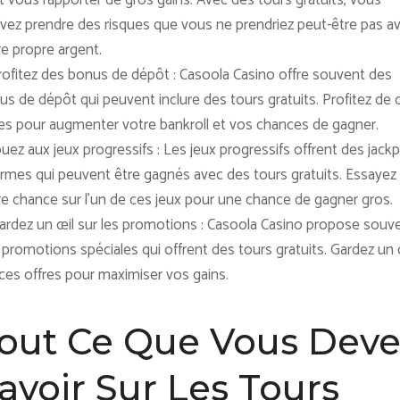
 vous rapporter de gros gains. Avec des tours gratuits, vous
vez prendre des risques que vous ne prendriez peut-être pas a
e propre argent.
Profitez des bonus de dépôt : Casoola Casino offre souvent des
s de dépôt qui peuvent inclure des tours gratuits. Profitez de 
res pour augmenter votre bankroll et vos chances de gagner.
ouez aux jeux progressifs : Les jeux progressifs offrent des jack
rmes qui peuvent être gagnés avec des tours gratuits. Essayez
re chance sur l’un de ces jeux pour une chance de gagner gros.
Gardez un œil sur les promotions : Casoola Casino propose souv
promotions spéciales qui offrent des tours gratuits. Gardez un 
ces offres pour maximiser vos gains.
out Ce Que Vous Deve
avoir Sur Les Tours