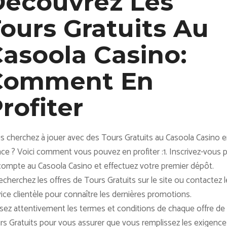
écouvrez Les
ours Gratuits Au
asoola Casino:
Comment En
rofiter
s cherchez à jouer avec des Tours Gratuits au Casoola Casino 
nce ? Voici comment vous pouvez en profiter :1. Inscrivez-vous 
compte au Casoola Casino et effectuez votre premier dépôt.
echerchez les offres de Tours Gratuits sur le site ou contactez l
ice clientèle pour connaître les dernières promotions.
Lisez attentivement les termes et conditions de chaque offre de
rs Gratuits pour vous assurer que vous remplissez les exigence