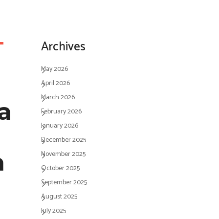
Archives
May 2026
April 2026
March 2026
a
February 2026
January 2026
December 2025
n
November 2025
October 2025
September 2025
August 2025
July 2025