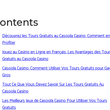
ontents
Découvrez les Tours Gratuits au Casoola Casino: Comment en
Profiter
Jouez au Casino en Ligne en Français: Les Avantages des Tou
Gratuits au Casoola Casino
Casoola Casino: Comment Utiliser Vos Tours Gratuits pour Ga
Gros
Tout Ce Que Vous Devez Savoir Sur Les Tours Gratuits Au
Casoola Casino
Les Meilleurs Jeux de Casoola Casino Pour Utiliser Vos Tours
Gratuits