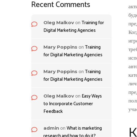
Recent Comments
акт
буд
on
Training for
Oleg Malkov
пре
Digital Marketing Agencies
Ког
игр
on
Training
Mary Poppins
тре
for Digital Marketing Agencies
исп
авт
on
Training
Mary Poppins
кат
for Digital Marketing Agencies
лич
пре
on
Easy Ways
Oleg Malkov
пол
to Incorporate Customer
уча
Feedback
on
What is marketing
К
admin
research and how to do it?