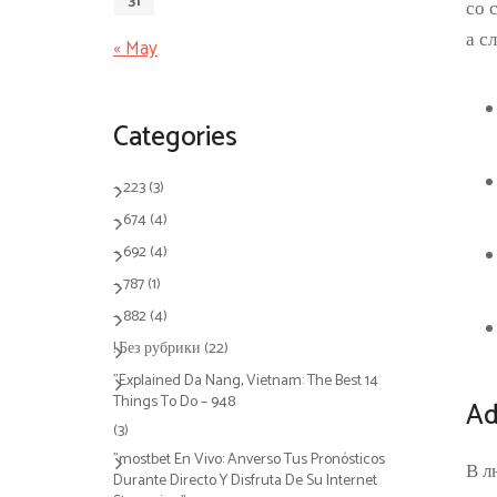
31
со 
а с
« May
Categories
– 223
(3)
– 674
(4)
– 692
(4)
– 787
(1)
– 882
(4)
! Без рубрики
(22)
"Explained Da Nang, Vietnam: The Best 14
Things To Do – 948
Ad
(3)
"mostbet En Vivo: Anverso Tus Pronósticos
В л
Durante Directo Y Disfruta De Su Internet