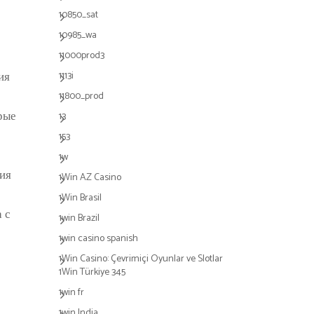
10850_sat
10985_wa
11000prod3
ия
1113i
11800_prod
рые
13
153
1w
ия
1Win AZ Casino
1Win Brasil
 с
1win Brazil
1win casino spanish
1Win Casino: Çevrimiçi Oyunlar ve Slotlar
1Win Türkiye 345
1win fr
1win India