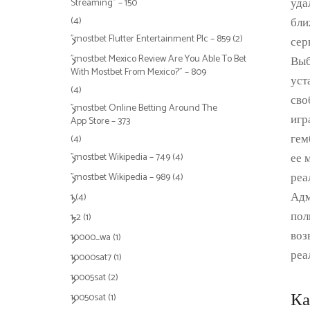
уда
Streaming" – 150
(4)
бли
"mostbet Flutter Entertainment Plc – 859
(2)
сер
"mostbet Mexico Review Are You Able To Bet
Выб
With Mostbet From Mexico?" – 809
уст
(4)
сво
"‎mostbet Online Betting Around The
игр
App Store – 373
гем
(4)
ее 
"mostbet Wikipedia – 749
(4)
реа
"mostbet Wikipedia – 989
(4)
Адм
1
(4)
пол
1-2
(1)
воз
10000_wa
(1)
реа
10000sat7
(1)
10005sat
(2)
Ка
10050sat
(1)