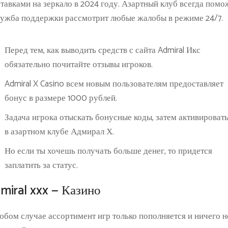
ставками на зеркало в 2024 году. Азартный клуб всегда помо
лужба поддержки рассмотрит любые жалобы в режиме 24/7.
Перед тем, как выводить средств с сайта Admiral Икс
обязательно почитайте отзывы игроков.
Admiral X Casino всем новым пользователям предоставляет
бонус в размере 1000 рублей.
Задача игрока отыскать бонусные коды, затем активировать
в азартном клубе Адмирал Х.
Но если ты хочешь получать больше денег, то придется
заплатить за статус.
miral xxx — Казино
юбом случае ассортимент игр только пополняется и ничего н