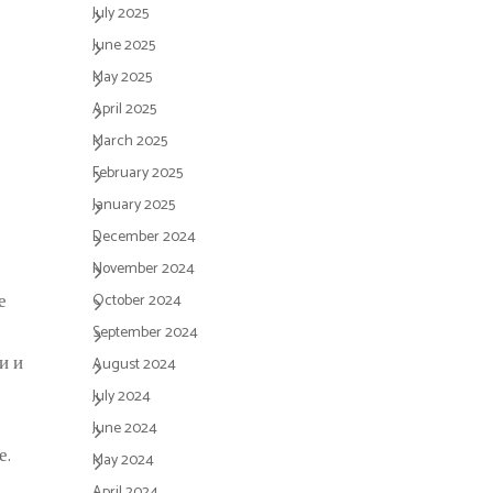
July 2025
June 2025
May 2025
April 2025
March 2025
February 2025
January 2025
December 2024
November 2024
е
October 2024
September 2024
и и
August 2024
July 2024
June 2024
е.
May 2024
April 2024