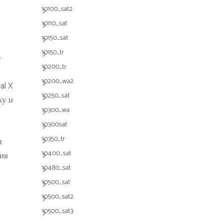
10100_sat2
10110_sat
10150_sat
10150_tr
е
10200_tr
10200_wa2
al X
10250_sat
ку и
10300_wa
10300sat
10350_tr
м
10400_sat
ия
10480_sat
10500_sat
10500_sat2
10500_sat3