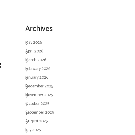
Archives
May 2026
April 2026
March 2026
f
February 2026
January 2026
December 2025
November 2025
October 2025
September 2025
August 2025
July 2025