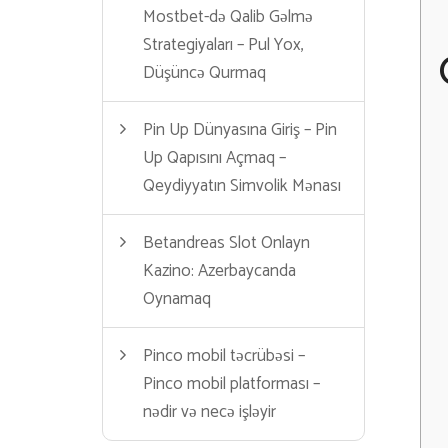
Mostbet-də Qalib Gəlmə
Strategiyaları – Pul Yox,
Düşüncə Qurmaq
Pin Up Dünyasına Giriş – Pin
Up Qapısını Açmaq –
Qeydiyyatın Simvolik Mənası
Betandreas Slot Onlayn
Kazino: Azerbaycanda
Oynamaq
Pinco mobil təcrübəsi –
Pinco mobil platforması –
nədir və necə işləyir