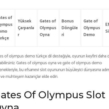
tes of
Yüksek
Gates of
Bonus
Gate of
lympus
E
Çarpanla
Olympus
Döngüle
Olympus
emo
S
r
Oyna
ri
Demo
ürkçe
es of olympus demo türkçe dil desteğiyle, oyunun keyfini daha 
rabilirsiniz. Gates of olympus oyna ve gate of olympus demo
enekleriyle, bu efsanevi slot oyununun büyüleyici dünyasına adı
n ve muhteşem kazançlar elde edin.
ates Of Olympus Slot
yna