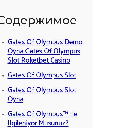
Содержимое
Gates Of Olympus Demo
Oyna Gates Of Olympus
Slot Roketbet Casino
Gates Of Olympus Slot
Gates Of Olympus Slot
Oyna
Gates Of Olympus™ Ile
Ilgileniyor Musunuz?