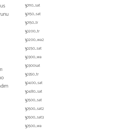
pus
10110_sat
yunu
10150_sat
10150_tr
10200_tr
10200_wa2
10250_sat
10300_wa
10300sat
rı
10350_tr
mo
10400_sat
adım
10480_sat
10500_sat
10500_sat2
10500_sat3
10500_wa