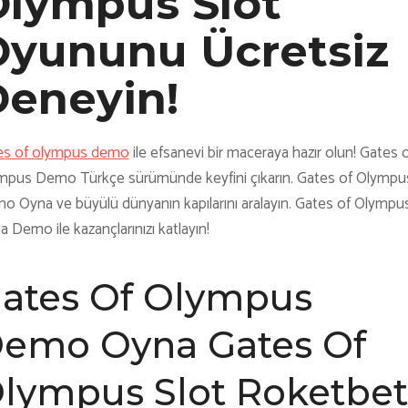
lympus Slot
yununu Ücretsiz
eneyin!
es of olympus demo
ile efsanevi bir maceraya hazır olun! Gates 
mpus Demo Türkçe sürümünde keyfini çıkarın. Gates of Olympu
o Oyna ve büyülü dünyanın kapılarını aralayın. Gates of Olympu
 Demo ile kazançlarınızı katlayın!
ates Of Olympus
emo Oyna Gates Of
lympus Slot Roketbet