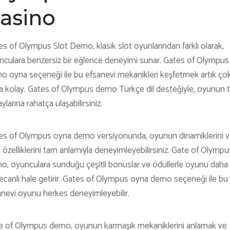
asino
s of Olympus Slot Demo, klasik slot oyunlarından farklı olarak,
nculara benzersiz bir eğlence deneyimi sunar. Gates of Olympus
o oyna seçeneği ile bu efsanevi mekanikleri keşfetmek artık ço
a kolay. Gates of Olympus demo Türkçe dil desteğiyle, oyunun
ylarına rahatça ulaşabilirsiniz.
es of Olympus oyna demo versiyonunda, oyunun dinamiklerini v
 özelliklerini tam anlamıyla deneyimleyebilirsiniz. Gate of Olympu
o, oyunculara sunduğu çeşitli bonuslar ve ödüllerle oyunu daha
ecanlı hale getirir. Gates of Olympus oyna demo seçeneği ile bu
anevi oyunu herkes deneyimleyebilir.
e of Olympus demo, oyunun karmaşık mekaniklerini anlamak ve