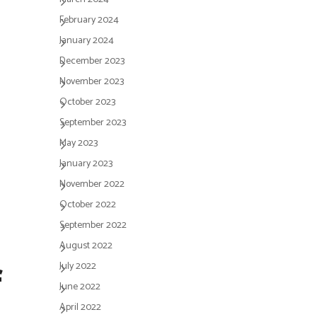
February 2024
January 2024
December 2023
November 2023
October 2023
September 2023
May 2023
January 2023
November 2022
October 2022
September 2022
August 2022
July 2022
f
June 2022
April 2022