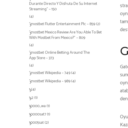
Durante Directo Y Disfruta De Su Internet
stra
Streaming" – 150
oyn
(4)
tam
"mostbet Flutter Entertainment Plc – 859
(2)
dest
"mostbet Mexico Review Are You Able To Bet
With Mostbet From Mexico?" – 809
(4)
G
"‎mostbet Online Betting Around The
App Store – 373
(4)
Gat
"mostbet Wikipedia – 749
(4)
sun
"mostbet Wikipedia – 989
(4)
oyn
1
(4)
ata
1-2
(1)
dene
10000_wa
(1)
10000sat7
(1)
Oyun
10005sat
(2)
Kaz