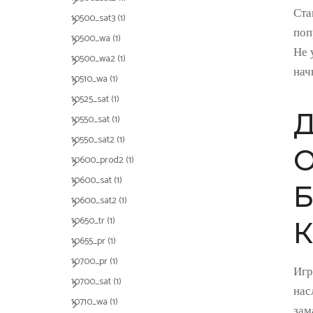
Ста
10500_sat3
(1)
поп
10500_wa
(1)
Не 
10500_wa2
(1)
нач
10510_wa
(1)
10525_sat
(1)
Д
10550_sat
(1)
10550_sat2
(1)
О
10600_prod2
(1)
10600_sat
(1)
Б
10600_sat2
(1)
10650_tr
(1)
К
10655_pr
(1)
10700_pr
(1)
Игр
10700_sat
(1)
нас
10710_wa
(1)
зам