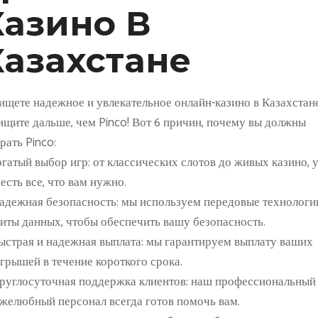
Казино В
Казахстане
ищете надежное и увлекательное онлайн-казино в Казахстан
ищите дальше, чем Pinco! Вот 6 причин, почему вы должны
рать Pinco:
Богатый выбор игр: от классических слотов до живых казино, 
 есть все, что вам нужно.
Надежная безопасность: мы используем передовые технологи
иты данных, чтобы обеспечить вашу безопасность.
Быстрая и надежная выплата: мы гарантируем выплату ваших
грышей в течение короткого срока.
Круглосуточная поддержка клиентов: наш профессиональный
желюбный персонал всегда готов помочь вам.