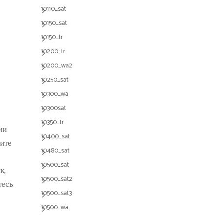
10110_sat
10150_sat
10150_tr
10200_tr
10200_wa2
10250_sat
10300_wa
10300sat
10350_tr
ии
10400_sat
тите
10480_sat
10500_sat
к,
10500_sat2
тесь
10500_sat3
10500_wa