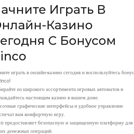
ачните Играть В
нлайн-Казино
егодня С Бонусом
inco
ните играть в онлайн-казино сегодня и воспользуйтесь бону
inco!
ирайте из широкого ассортимента игровых автоматов и
лаждайтесь настоящим казино в вашем доме.
сочные графические интерфейсы и удобное управление
спечат вам комфортную игру.
co предоставляет безопасную и защищенную платформу для
их денежных операций.