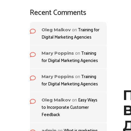
Recent Comments
on
Training for
Oleg Malkov
Digital Marketing Agencies
on
Training
Mary Poppins
for Digital Marketing Agencies
on
Training
Mary Poppins
for Digital Marketing Agencies
on
Easy Ways
Oleg Malkov
to Incorporate Customer
Feedback
on
What is marketing
admin