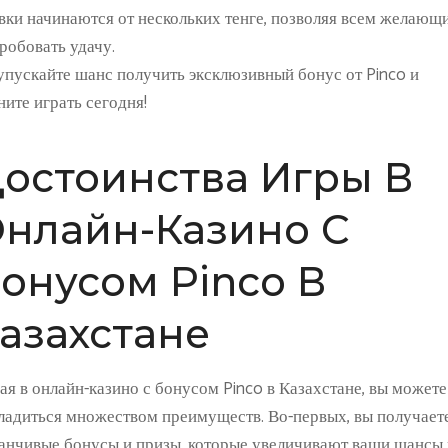
вки начинаются от нескольких тенге, позволяя всем желающ
робовать удачу.
упускайте шанс получить эксклюзивный бонус от Pinco и
ните играть сегодня!
остоинства Игры В
нлайн-Казино С
онусом Pinco В
азахстане
ая в онлайн-казино с бонусом Pinco в Казахстане, вы можете
ладиться множеством преимуществ. Во-первых, вы получает
анчивые бонусы и призы, которые увеличивают ваши шансы 