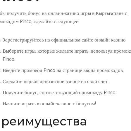
бы получить бонус на онлайн-казино игры в Кыргызстане с
мокодом Pinco, сделайте следующее:
Зарегистрируйтесь на официальном сайте онлайн-казино.
Выберите игры, которые желаете играть, используя промок
Pinco.
Введите промокод Pinco на странице ввода промокодов.
Сделайте первое депозитное взносе на свой счет.
Получите бонус, соответствующий промокоду Pinco.
Начните играть в онлайн-казино с бонусом!
реимущества