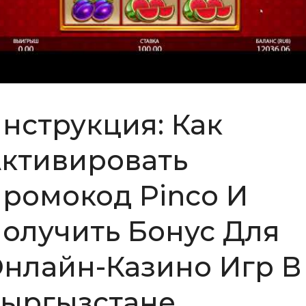
нструкция: Как
ктивировать
ромокод Pinco И
олучить Бонус Для
нлайн-Казино Игр В
ыргызстане