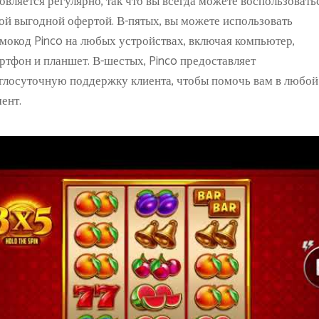
овляется регулярно, так что вы всегда можете воспользовать
ой выгодной офертой. В-пятых, вы можете использовать
мокод Pinco на любых устройствах, включая компьютер,
ртфон и планшет. В-шестых, Pinco предоставляет
глосуточную поддержку клиента, чтобы помочь вам в любой
ент.