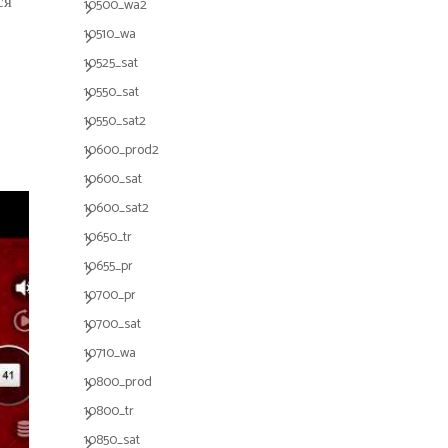
ся
10500_wa2
10510_wa
10525_sat
10550_sat
10550_sat2
10600_prod2
10600_sat
10600_sat2
10650_tr
10655_pr
10700_pr
10700_sat
10710_wa
10800_prod
10800_tr
10850_sat