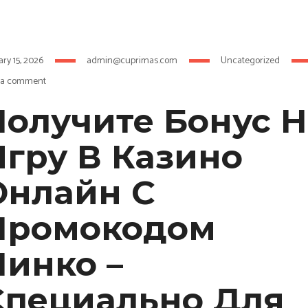
ry 15, 2026
admin@cuprimas.com
Uncategorized
 a comment
Получите Бонус Н
Игру В Казино
Онлайн С
Промокодом
Пинко –
Специально Для