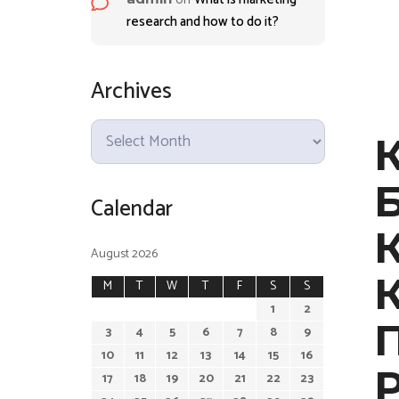
research and how to do it?
Archives
A
r
c
Calendar
h
i
v
August 2026
e
M
T
W
T
F
S
S
s
1
2
3
4
5
6
7
8
9
10
11
12
13
14
15
16
P
17
18
19
20
21
22
23