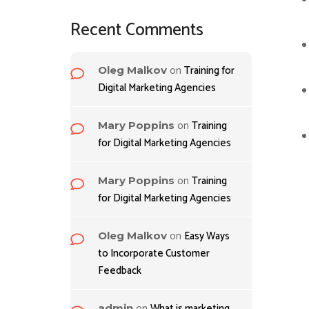
Recent Comments
on
Training for
Oleg Malkov
Digital Marketing Agencies
on
Training
Mary Poppins
for Digital Marketing Agencies
on
Training
Mary Poppins
for Digital Marketing Agencies
on
Easy Ways
Oleg Malkov
to Incorporate Customer
Feedback
on
What is marketing
admin