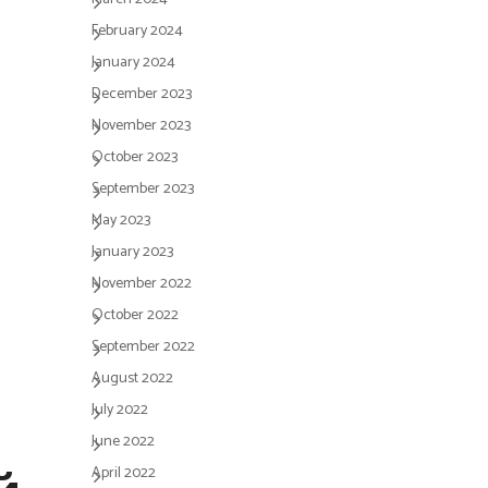
February 2024
January 2024
December 2023
November 2023
October 2023
September 2023
May 2023
January 2023
November 2022
October 2022
September 2022
August 2022
July 2022
June 2022
April 2022