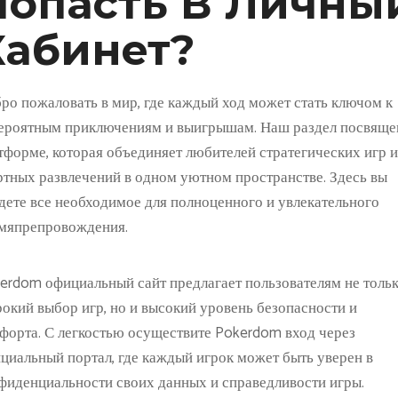
Попасть В Личны
Кабинет?
ро пожаловать в мир, где каждый ход может стать ключом к
ероятным приключениям и выигрышам. Наш раздел посвяще
тформе, которая объединяет любителей стратегических игр и
ртных развлечений в одном уютном пространстве. Здесь вы
дете все необходимое для полноценного и увлекательного
мяпрепровождения.
erdom официальный сайт предлагает пользователям не толь
окий выбор игр, но и высокий уровень безопасности и
форта. С легкостью осуществите Pokerdom вход через
циальный портал, где каждый игрок может быть уверен в
фиденциальности своих данных и справедливости игры.