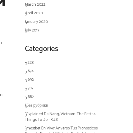
й
March 2022
April 2020
January 2020
July 2017
н
Categories
– 223
– 674
– 692
– 787
ко
– 882
! Без рубрики
"Explained Da Nang, Vietnam: The Best 14
Things To Do – 948
"mostbet En Vivo: Anverso Tus Pronósticos