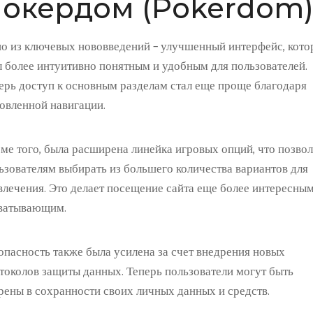
окердом (Pokerdom
о из ключевых нововведений – улучшенный интерфейс, кото
л более интуитивно понятным и удобным для пользователей.
ерь доступ к основным разделам стал еще проще благодаря
овленной навигации.
ме того, была расширена линейка игровых опций, что позвол
ьзователям выбирать из большего количества вариантов для
влечения. Это делает посещение сайта еще более интересным
ватывающим.
опасность также была усилена за счет внедрения новых
токолов защиты данных. Теперь пользователи могут быть
рены в сохранности своих личных данных и средств.