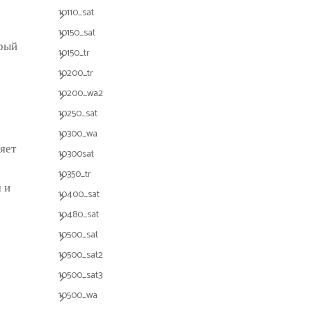
)
10110_sat
10150_sat
рый
10150_tr
10200_tr
10200_wa2
10250_sat
10300_wa
яет
10300sat
10350_tr
 и
10400_sat
10480_sat
10500_sat
10500_sat2
10500_sat3
10500_wa