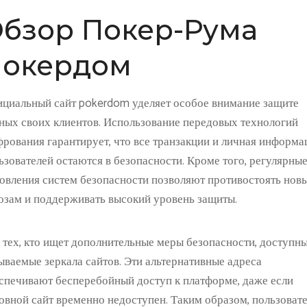
бзор Покер-Рума
окердом
циальный сайт pokerdom уделяет особое внимание защите
ных своих клиентов. Использование передовых технологий
рования гарантирует, что все транзакции и личная информа
ьзователей остаются в безопасности. Кроме того, регулярны
овления систем безопасности позволяют противостоять нов
озам и поддерживать высокий уровень защиты.
 тех, кто ищет дополнительные меры безопасности, доступны
ываемые зеркала сайтов. Эти альтернативные адреса
спечивают бесперебойный доступ к платформе, даже если
овной сайт временно недоступен. Таким образом, пользоват