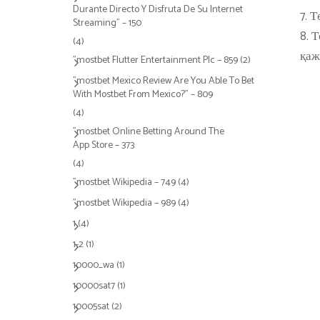
Durante Directo Y Disfruta De Su Internet
7. 
Streaming" – 150
8. 
(4)
қаж
"mostbet Flutter Entertainment Plc – 859
(2)
"mostbet Mexico Review Are You Able To Bet
With Mostbet From Mexico?" – 809
(4)
"‎mostbet Online Betting Around The
App Store – 373
(4)
"mostbet Wikipedia – 749
(4)
"mostbet Wikipedia – 989
(4)
1
(4)
1-2
(1)
10000_wa
(1)
10000sat7
(1)
10005sat
(2)