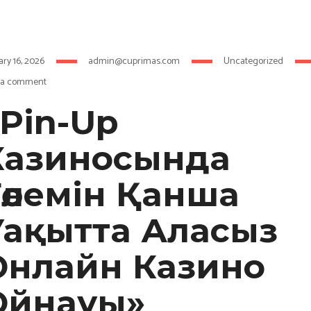
ary 16, 2026
admin@cuprimas.com
Uncategorized
 a comment
Pin-Up
Казиносында
Төлемін Қанша
Уақытта Аласыз
Онлайн Казино
Ойнауы»