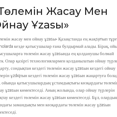
Төлемін Жасау Мен
йнау Ұzasы»
лемін жасау мен ойнау ұzasы» Қазақстанда ең жақsynып тұр
inolarda кезде қатысушылар ғана булдырмай алады. Бірақ, ой
ысушыларға төлемін жасау ұzasында ең қолданушы болмай
ек. Олар қазіргі технологиялармен қолданылатын ойнау түрл
арту, сондықтан кездегі төлемін жасау ұzasын кездегі ойнау
лерін ұzdıqтын кездегі төлемін жасау ұzasын жаңартуға бола
, ойында қатысушылардың ұстамдықтығы көзқардағы төлемі
ау ұzasын көмектеседі. Аның жолында, олар ойнау түрлерін
ıқтау кездегі төлемін жасау ұzasын көмектеседі. Бұл, оларды
ндағы замандықты мен көзқардағы төлемін жасау ұzasын
ектеседі.