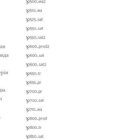
10500_wa2
10510_wa
10525_sat
10550_sat
10550_sat2
ған
10600_prod2
ында
10600_sat
10600_sat2
ерін
10650_tr
10655_pr
ды.
10700_pr
н
10700_sat
10710_wa
ң
10800_prod
10800_tr
10850_sat