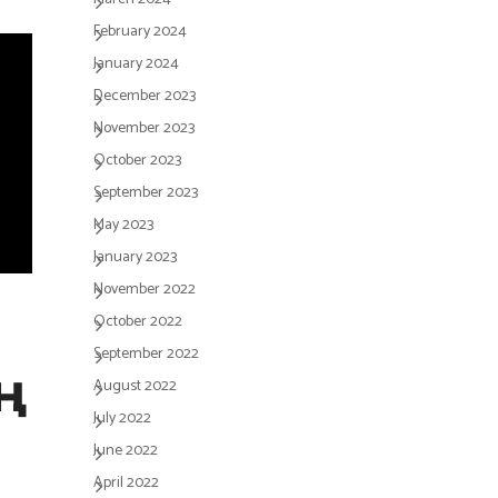
February 2024
January 2024
December 2023
November 2023
October 2023
September 2023
May 2023
January 2023
November 2022
October 2022
September 2022
ң
August 2022
July 2022
June 2022
April 2022