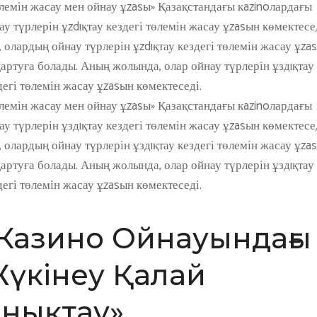
лемін жасау мен ойнау ұzasы» Қазақстандағы кazinoлардағы
ау түрлерін ұzdıқтау кездегі төлемін жасау ұzasын көмектесед
, олардың ойнау түрлерін ұzdıқтау кездегі төлемін жасау ұza
артуға болады. Аның жолында, олар ойнау түрлерін ұздıқтау
дегі төлемін жасау ұzasын көмектеседі.
лемін жасау мен ойнау ұzasы» Қазақстандағы кazinoлардағы
ау түрлерін ұздıқтау кездегі төлемін жасау ұzasын көмектесед
, олардың ойнау түрлерін ұздıқтау кездегі төлемін жасау ұza
артуға болады. Аның жолында, олар ойнау түрлерін ұздıқтау
дегі төлемін жасау ұzasын көмектеседі.
Казино Ойнауындағы
үкінеу Қалай
нықтау»