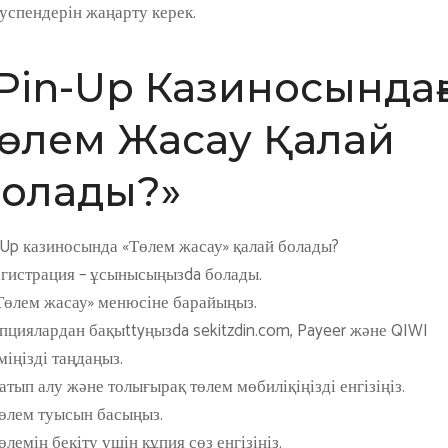
успендерін жаңарту керек.
Pin-Up Казиносындағ
өлем Жасау Қалай
олады?»
-Up казиносында «Төлем жасау» қалай болады?
Регистрация – ұсынысыңызda болады.
«Төлем жасау» менюсіне барайыңыз.
Опциялардан бақыttyңызda sekitzdin.com, Payeer және QIWI
іміңізді таңдаңыз.
Сатып алу және толығырақ төлем мөбиліқіңізді енгізіңіз.
Төлем туысын басыңыз.
Төлемің бекіту үшін құпия сөз енгізіңіз.