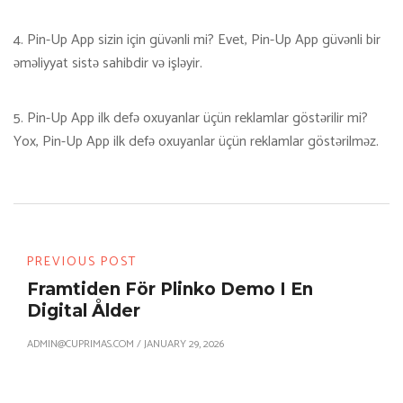
4. Pin-Up App sizin için güvənli mi? Evet, Pin-Up App güvənli bir
əməliyyat sistə sahibdir və işləyir.
5. Pin-Up App ilk defə oxuyanlar üçün reklamlar göstərilir mi?
Yox, Pin-Up App ilk defə oxuyanlar üçün reklamlar göstərilməz.
PREVIOUS POST
Framtiden För Plinko Demo I En
Digital Ålder
ADMIN@CUPRIMAS.COM
/
JANUARY 29, 2026