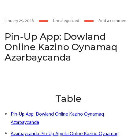
klink
film izle
hacklink
January 29, 2026
Uncategorized
Add a comment
Pin-Up App: Dowland
Online Kazino Oynamaq
Azərbaycanda
Table
Pin-Up App: Dowland Online Kazino Oynamaq
Azərbaycanda
Azərbaycanda Pin-Up App ilə Online Kazino Oynamaq