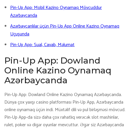
Pin-Up App: Mobil Kazino Oynamaq Mövcuddur
Azərbaycanda
Azərbaycanlılar üçün Pin-Up App Online Kazino Oynamaq
Uçuşunda
Pin-Up App: Sual, Cavab, Məlumat
Pin-Up App: Dowland
Online Kazino Oynamaq
Azərbaycanda
Pin-Up App: Dowland Online Kazino Oynamaq Azərbaycanda.
Dünya çox yaxşı casino platforması Pin-Up App, Azərbaycanda
online oynamaq üçün indi. Müxtəlif dili və pul birləşməsi mövcud.
Pin-Up App-da sizə daha çox rahatlıq verəcək slot mashinlar,
rulet, poker və digər oyunlar mevcuttur. Əgər siz Azərbaycanda