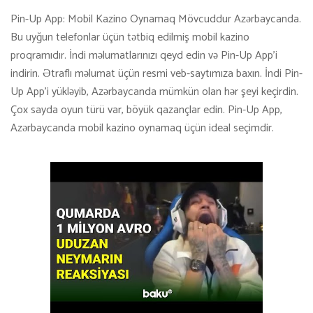
Pin-Up App: Mobil Kazino Oynamaq Mövcuddur Azərbaycanda.
Bu uyğun telefonlar üçün tətbiq edilmiş mobil kazino
proqramıdır. İndi məlumatlarınızı qeyd edin və Pin-Up App’i
indirin. Ətraflı məlumat üçün resmi veb-saytımıza baxın. İndi Pin-
Up App’i yükləyib, Azərbaycanda mümkün olan hər şeyi keçirdin.
Çox sayda oyun türü var, böyük qazançlar edin. Pin-Up App,
Azərbaycanda mobil kazino oynamaq üçün ideal seçimdir.