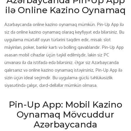
Azərbaycanda Pin-Up App
ilə Online Kazino Oynamaq
Azərbaycanda online kazino oynamaq mümkün. Pin-Up App ilə
siz də online kazino oynamaq olaraq keyfiyyət edə bilərsiniz. Bu
uygulama müxtəlif oyun türlərini təqdim edir, misalı: slot
máyinları, poker, bankir kartı və bolling qavablarıdır. Pin-Up App
əsasan mobil cihazlar üçün təşkil edilmişdir, lakin siz PC
ünvanası ilə da istifadə edə bilərsiniz. Əgər siz Azərbaycanda
qalırsanız və online kazino oynamaq istəyirsiniz, Pin-Up App ilə
sizin üçün ideal seçimdir. Bu uygulama güclü təhlükəsizlik
siyasətində çalışır, dərd-delləllər mümkün olmasa.
Pin-Up App: Mobil Kazino
Oynamaq Mövcuddur
Azərbaycanda