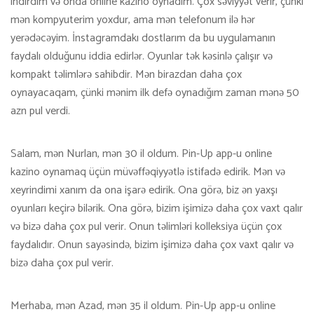
indirdim və onda online kazino oynadım. Çox səviyyət verir, çünki
mən kompyuterim yoxdur, ama mən telefonum ilə hər
yerədəcəyim. İnstagramdakı dostlarım da bu uygulamanın
faydalı olduğunu iddia edirlər. Oyunlar tək kəsinlə çalışır və
kompakt təlimlərə sahibdir. Mən birazdan daha çox
oynayacaqam, çünki mənim ilk defə oynadığım zaman mənə 50
azn pul verdi.
Salam, mən Nurlan, mən 30 il oldum. Pin-Up app-u online
kazino oynamaq üçün müvəffəqiyyətlə istifadə edirik. Mən və
xeyrindimi xanım da ona işarə edirik. Ona görə, biz ən yaxşı
oyunları keçirə bilərik. Ona görə, bizim işimizə daha çox vaxt qalır
və bizə daha çox pul verir. Onun təlimləri kolleksiya üçün çox
faydalıdır. Onun sayəsində, bizim işimizə daha çox vaxt qalır və
bizə daha çox pul verir.
Merhaba, mən Azad, mən 35 il oldum. Pin-Up app-u online